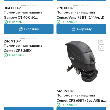
304 000
₽
990 000
₽
Поломоечная машина
Поломоечная машина
Gansow CT 40 C 50
Comac Vega 75 BT (144Ач, Li)
В наличии
В наличии
(электрическая)
В корзину
В корзину
246 910
₽
Поломоечная машина
Comet CPS 36BX
В наличии
641 260
₽
Поломоечная машина
Comet CPS 65BT (без АКБ и
В наличии
ЗУ)