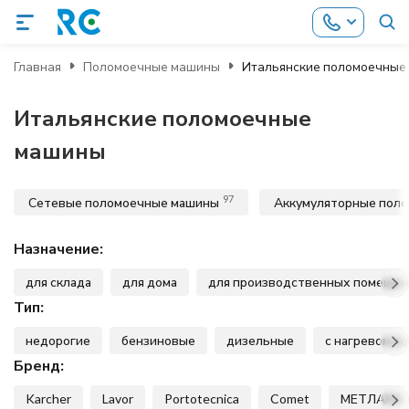
Главная
Поломоечные машины
Итальянские поломоечные
Итальянские поломоечные
машины
97
Сетевые поломоечные машины
Аккумуляторные пол
Назначение:
для склада
для дома
для производственных помеще
Тип:
недорогие
бензиновые
дизельные
с нагревом в
Бренд:
Karcher
Lavor
Portotecnica
Comet
МЕТЛАНА