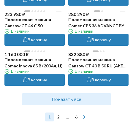
223 980
₽
280 290
₽
Поломоечная машина
Поломоечная машина
Gansow CT 46 C 50
Comet CPS 36 ADVANCE BY
В наличии
В наличии
(без АКБ)
В корзину
В корзину
1 160 000
₽
832 880
₽
Поломоечная машина
Поломоечная машина
Comac Innova 85 B (200Ач, Li)
Gansow CT 40 B 50 RU (АКБ
В наличии
В наличии
Li-Ion)
В корзину
В корзину
Показать все
1
2
...
6