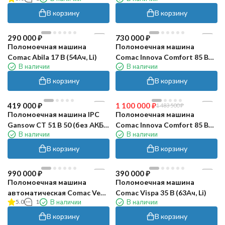
В корзину
В корзину
290 000
₽
730 000
₽
Поломоечная машина
Поломоечная машина
Comac Abila 17 В (54Ач, Li)
Comac Innova Comfort 85 B
В наличии
В наличии
Manual
В корзину
В корзину
419 000
₽
1 100 000
₽
1 483 500
₽
Поломоечная машина IPC
Поломоечная машина
Gansow CT 51 B 50 (без АКБ и
Comac Innova Comfort 85 B
В наличии
В наличии
ЗУ)
CED
В корзину
В корзину
990 000
₽
390 000
₽
Поломоечная машина
Поломоечная машина
автоматическая Comac Vega
Comac Vispa 35 В (63Ач, Li)
5.0
1
В наличии
В наличии
75 BT
В корзину
В корзину