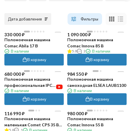
Дата добавления
Фильтры
330 000
₽
1 090 000
₽
Поломоечная машина
Поломоечная машина
Comac Abila 17 В
Comac Innova 85 B
В наличии
5.0
2
В наличии
В корзину
В корзину
680 000
₽
984 550
₽
Поломоечная машина
Поломоечная машина
профессиональная IPC
самоходная ELSEA LAUB1100
В наличии
В наличии
Gansow CT 71 BT 70 GR
(серая, без АКБ и ЗУ)
В корзину
В корзину
116 990
₽
980 000
₽
Поломоечная машина
Поломоечная машина
маленькая Comet CPS 35 BX
Comac Innova 55 B
5.0
1
В наличии
В наличии
Li