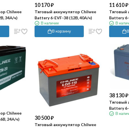
10 170
₽
11 610
₽
ор Chilwee
Тяговый аккумулятор Chilwee
Тяговый 
В, 34А/ч)
Battery 6-EVF-38 (12В, 40А/ч)
Battery 6-
В наличии
В нали
В корзину
В
38 130
₽
Тяговый 
Battery 6
ор Chilwee
В нали
30 500
₽
6В, 24А/ч)
Тяговый аккумулятор Chilwee