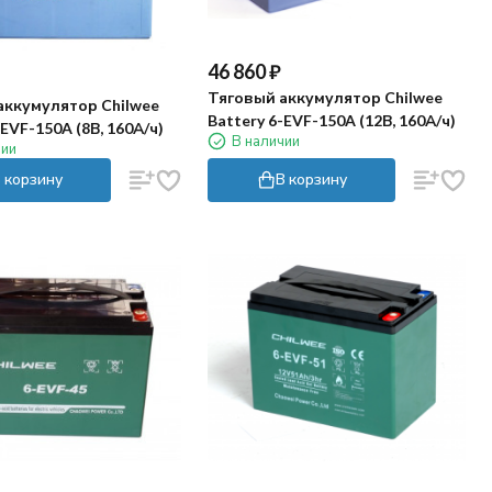
46 860
₽
Тяговый аккумулятор Chilwee
аккумулятор Chilwee
Battery 6-EVF-150A (12В, 160А/ч)
-EVF-150A (8В, 160А/ч)
В наличии
чии
 корзину
В корзину