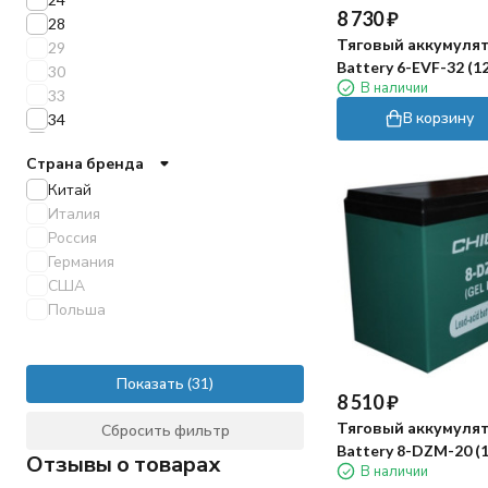
8 730
₽
28
Тяговый аккумулят
29
Battery 6-EVF-32 (12
30
В наличии
33
В корзину
34
37
Страна бренда
40
Китай
45
Италия
46
Россия
47
Германия
50
США
52
Польша
54
55
60
65
Показать
8 510
₽
66
Тяговый аккумулят
Сбросить фильтр
69
Battery 8-DZM-20 (1
70
Отзывы о товарах
В наличии
71