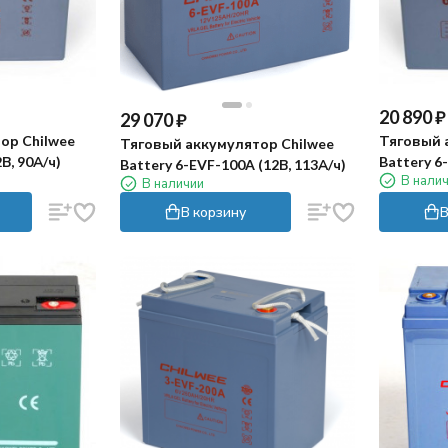
20 890
₽
29 070
₽
ор Chilwee
Тяговый 
Тяговый аккумулятор Chilwee
В, 90А/ч)
Battery 6-
Battery 6-EVF-100A (12В, 113А/ч)
В нали
В наличии
В корзину
В