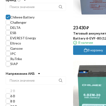
Chilwee Battery
Challenger
23 430
₽
DELTA
ESB
Тяговый аккумулят
EVEREST Energy
Battery 6-EVF-80 (12
В наличии
Eltreco
Gansow
В корзину
IPC
RuTrike
SIAP
Sonnenschein
Напряжение АКБ
Stark
Trojan
U.S. Battery
Ventura
2 В
NBA
6 В
KOYOSONIC
8 В
LEOCH (UPLUS)