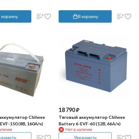
 корзину
В корзину
18 790
₽
аккумулятор Chilwee
Тяговый аккумулятор Chilwee
EVF-150 (8В, 160А/ч)
Battery 6-EVF-60 (12В, 66А/ч)
аличии
Нет в наличии
едомить
Уведомить