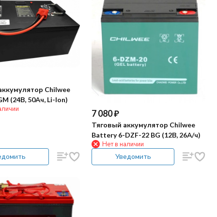
аккумулятор Chilwee
M (24В, 50Ач, Li-Ion)
аличии
7 080
₽
Тяговый аккумулятор Chilwee
Battery 6-DZF-22 BG (12В, 26А/ч)
Нет в наличии
едомить
Уведомить