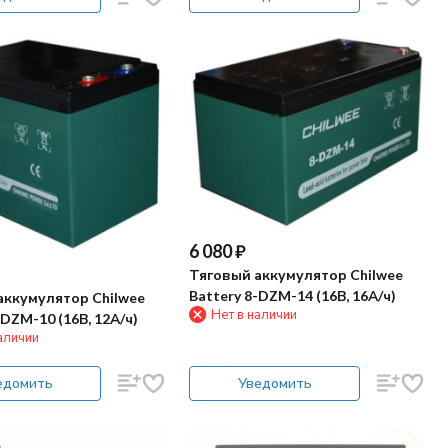
6 080
₽
Тяговый аккумулятор Chilwee
Battery 8-DZM-14 (16В, 16А/ч)
аккумулятор Chilwee
Нет в наличии
-DZM-10 (16В, 12А/ч)
аличии
едомить
Уведомить