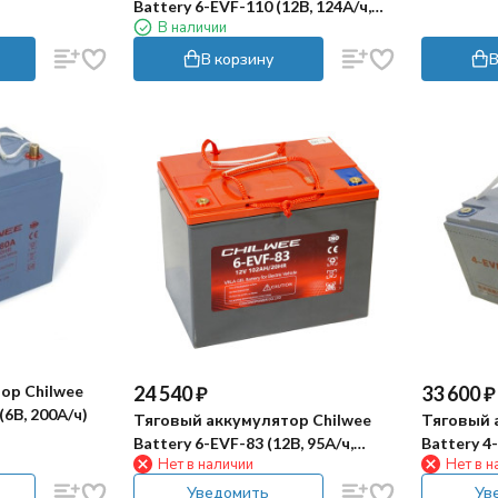
Battery 6-EVF-110 (12В, 124А/ч,
В наличии
серия BG)
В корзину
В
ор Chilwee
24 540
₽
33 600
₽
(6В, 200А/ч)
Тяговый аккумулятор Chilwee
Тяговый 
Battery 6-EVF-83 (12В, 95А/ч,
Battery 4-
Нет в наличии
Нет в н
серия BG)
Уведомить
Ув