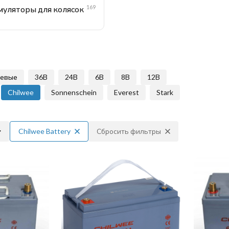
169
муляторы для колясок
левые
36В
24В
6В
8В
12В
Chilwee
Sonnenschein
Everest
Stark
Chilwee Battery
Сбросить фильтры