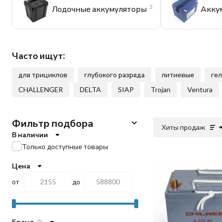
3
Лодочные аккумуляторы
Акку
Часто ищут:
для трициклов
глубокого разряда
литиевые
ге
CHALLENGER
DELTA
SIAP
Trojan
Ventura
Фильтр подбора
Хиты продаж
В наличии
Только доступные товары
Цена
от
до
Бренд