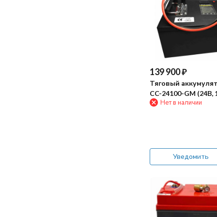
155
160
162
167
170
172
139 900
₽
173
175
Тяговый аккумулят
177
CC-24100-GM (24В, 1
Нет в наличии
180
181
184
185
186
Уведомить
188
190
194
195
197
198