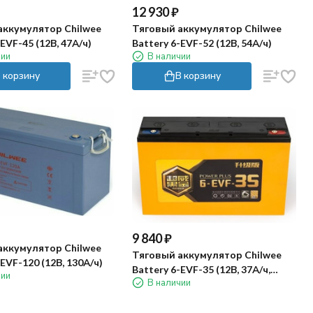
12 930
₽
аккумулятор Chilwee
Тяговый аккумулятор Chilwee
EVF-45 (12В, 47А/ч)
Battery 6-EVF-52 (12В, 54А/ч)
чии
В наличии
 корзину
В корзину
9 840
₽
аккумулятор Chilwee
Тяговый аккумулятор Chilwee
-EVF-120 (12В, 130А/ч)
Battery 6-EVF-35 (12В, 37А/ч,
чии
В наличии
серия BG)