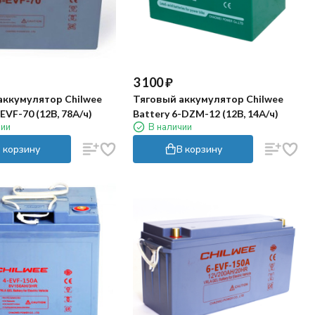
3 100
₽
аккумулятор Chilwee
Тяговый аккумулятор Chilwee
EVF-70 (12В, 78А/ч)
Battery 6-DZM-12 (12В, 14А/ч)
чии
В наличии
 корзину
В корзину