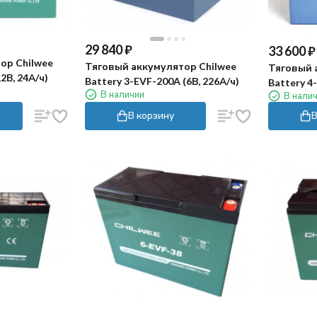
29 840
₽
33 600
₽
ор Chilwee
Тяговый аккумулятор Chilwee
Тяговый 
2В, 24А/ч)
Battery 3-EVF-200A (6В, 226А/ч)
Battery 4
В наличии
В нали
В корзину
В