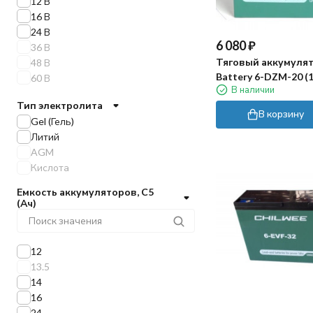
12 В
ZUBR
16 В
Gelbert
24 В
6 080
₽
SKN
36 В
VOLAT
Тяговый аккумулят
48 В
Battery 6-DZM-20 (1
60 В
В наличии
Тип электролита
В корзину
Gel (Гель)
Литий
AGM
Кислота
Емкость аккумуляторов, C5
(Ач)
12
13.5
14
16
24