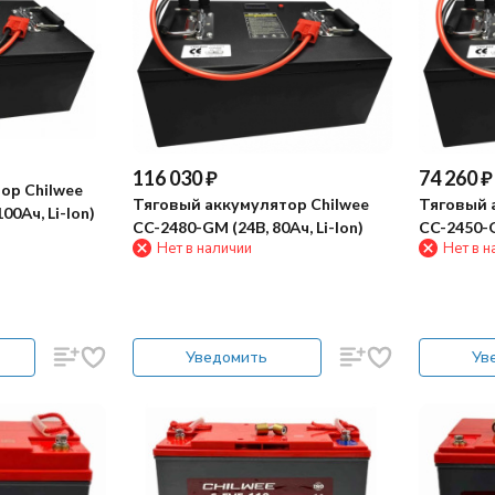
116 030
₽
74 260
₽
ор Chilwee
Тяговый аккумулятор Chilwee
Тяговый 
00Ач, Li-Ion)
CC-2480-GM (24В, 80Ач, Li-Ion)
CC-2450-G
Нет в наличии
Нет в н
Уведомить
Ув