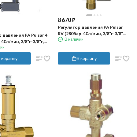
8 670
₽
Регулятор давления PA Pulsar
RV (280бар, 40л/мин, 3/8"г-3/8"ш,
 давления PA Pulsar 4
В наличии
By-pass 3/8"г)
 40л/мин, 3/8"г-3/8"г,
чии
3/8"г, микр.)
 корзину
В корзину