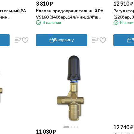
3 810
₽
12 910
₽
ительный PA
Клапан предохранительный PA
Регулято
мин,
VS160 (140бар, 14л/мин, 1/4"ш,
(220бар, 3
В наличии
В нали
3/8"г)
By-pass 1/8"г)
X:4.5, Y:64
В корзину
В
12 740
₽
11 030
₽