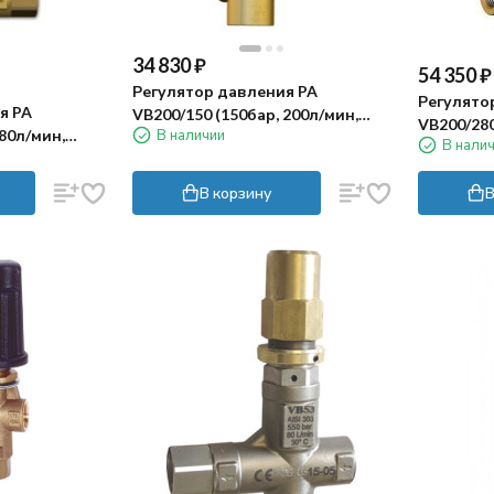
34 830
₽
54 350
₽
Регулятор давления PA
Регулято
я PA
VB200/150 (150бар, 200л/мин,
VB200/280
В наличии
 80л/мин,
1"г-1"г)
В нали
1"г-1"г, By
2г)
В корзину
В