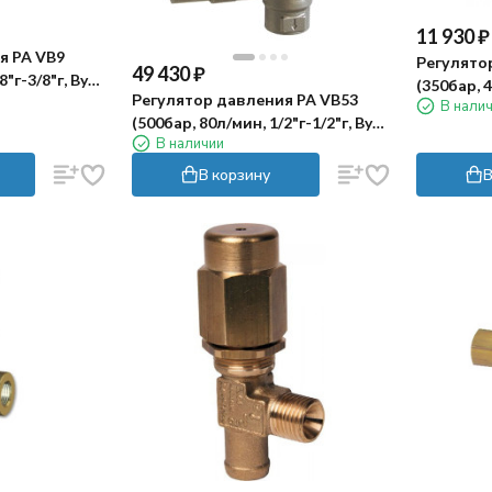
11 930
₽
я PA VB9
Регулято
49 430
₽
"г-3/8"г, By-
(350бар, 4
Регулятор давления PA VB53
В нали
pass 1/2"г
(500бар, 80л/мин, 1/2"г-1/2"г, By-
В наличии
pass 1/2"г, нерж)
В корзину
В