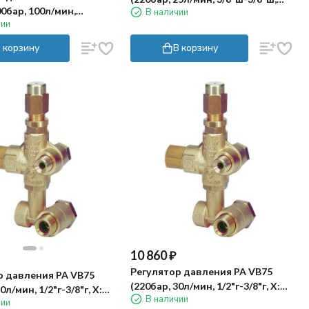
0бар, 100л/мин,
В наличии
By-pass 3/8"г)
чии
, By-pass 1/2"г,
)
 корзину
В корзину
10 860
₽
Регулятор давления PA VB75
р давления PA VB75
(220бар, 30л/мин, 1/2"г-3/8"г, X:11
0л/мин, 1/2"г-3/8"г, X:5
В наличии
Y:58-62​)
чии