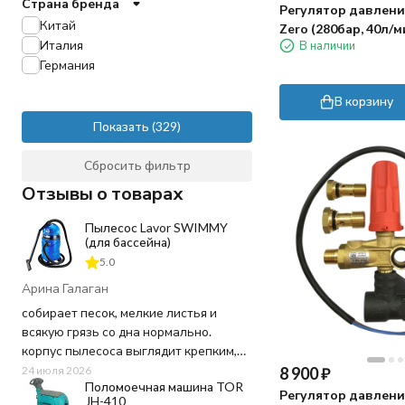
Страна бренда
VB 75
Регулятор давления
Китай
Zero (280бар, 40л/м
VB 135
Италия
В наличии
3/8"г-3/8"г, By-pass 
VB 280
Германия
VB 350
RP 30/160
В корзину
PA-3/8
Показать
RF 1
VT 6
Сбросить фильтр
ST-264
VS 500
Отзывы о товарах
VS 350
TIMAX
Пылесос Lavor SWIMMY
(для бассейна)
HXM
5.0
H168
W 3.2
Арина Галаган
CK500
собирает песок, мелкие листья и
CKX600
всякую грязь со дна нормально.
MG4000
корпус пылесоса выглядит крепким,
UV31
пластик не "хлипкий", а шланг
8 900
₽
24 июля 2026
MR401
Поломоечная машина TOR
достаточно длинный, не пришлось
Регулятор давлени
JH-410