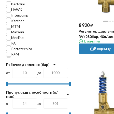
Bertolini
HAWK
Interpump
Karcher
8 920
₽
MTM
Регулятор давления
Mazzoni
RV (280бар, 40л/мин,
Mecline
В наличии
pass)
PA
В корзину
Portotecnica
R+M
RC
Рабочее давление (бар)
TOR
Tecomec
от
до
TITAN
Пропускная способность (л/
мин)
от
до