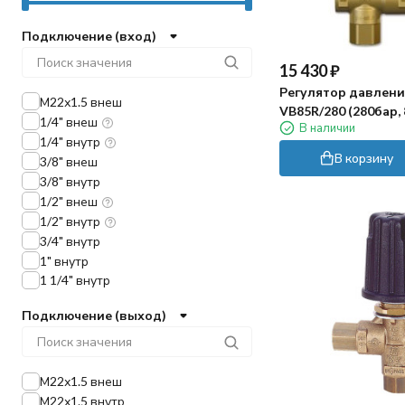
Подключение (вход)
15 430
₽
Регулятор давлени
М22х1.5 внеш
VB85R/280 (280бар,
1/4" внеш
В наличии
1/2г-1/2г, By-pass 1/
1/4" внутр
В корзину
3/8" внеш
3/8" внутр
1/2" внеш
1/2" внутр
3/4" внутр
1" внутр
1 1/4" внутр
Подключение (выход)
М22х1.5 внеш
М22х1.5 внутр