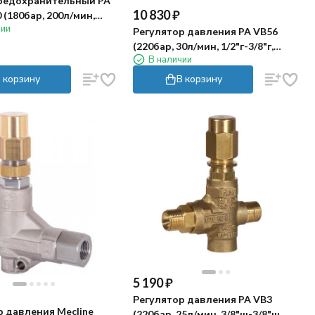
редохранительный PA
10 830
₽
 (180бар, 200л/мин,
чии
ass 1/2"г)
Регулятор давления PA VB56
(220бар, 30л/мин, 1/2"г-3/8"г,
В наличии
X:26, Y:66-76)
 корзину
В корзину
5 190
₽
Регулятор давления PA VB3
р давления Mecline
(220бар, 25л/мин, 3/8"ш-3/8"ш,