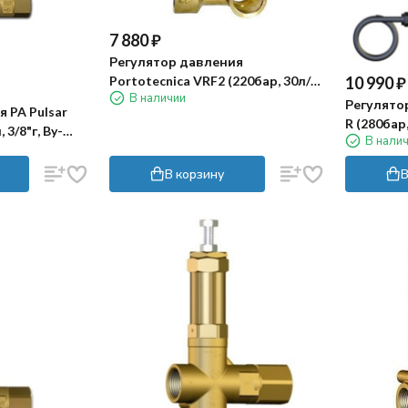
7 880
₽
Регулятор давления
Portotecnica VRF2 (220бар, 30л/
10 990
₽
В наличии
мин, 1/2"г-3/8"г, X:4.5, Y:55)
Регулятор
 PA Pulsar
R (280бар,
 3/8"г, By-
В нали
By-pass 2x
В корзину
В