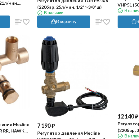
Регулятор давления TOR PA-3/8
21л/мин,
VHP51 (50
(220бар, 25л/мин, 1/2"г-3/8"ш)
54-73, микр.)
В нали
1/2"г-1/2"г
В наличии
никел.лат
В корзину
В
12 140
₽
Регулято
ение Mecline
7 190
₽
(220бар, 3
 AR RR, HAWK
Регулятор давления Mecline
В нали
Y:56)
ML-TWE-VML-