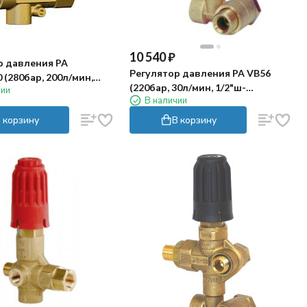
10 540
₽
р давления PA
Регулятор давления PA VB56
 (280бар, 200л/мин,
(220бар, 30л/мин, 1/2"ш-
чии
-pass 1"г)
В наличии
М22х1.5ш, X:4.5, Y:62-65.5)
 корзину
В корзину