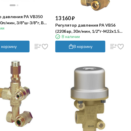
р давления PA VB350
13 160
₽
0л/мин, 3/8"ш-3/8"г, By-
Регулятор давления PA VB56
чии
)
(220бар, 30л/мин, 1/2"г-М22х1.5ш,
В наличии
Х:19, Y:70)
 корзину
В корзину