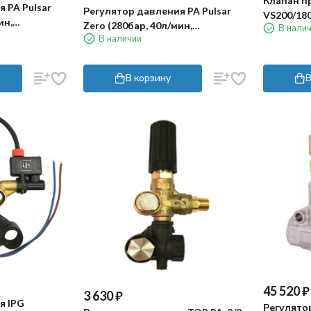
Клапан п
 PA Pulsar
Регулятор давления PA Pulsar
VS200/180
ин,
Zero (280бар, 40л/мин,
В нали
3/4"г, By-p
3/8"г, микро)
В наличии
3/8"г-3/8"г, By-pass 3/8"г)
В корзину
В
45 520
₽
3 630
₽
я IPG
Регулято