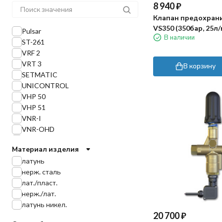
8 940
₽
Клапан предохран
VS350 (350бар, 25л/
Pulsar
В наличии
3/8"г-3/8"г, By-pass 
ST-261
VRF 2
VRT 3
В корзину
SETMATIC
UNICONTROL
VHP 50
VHP 51
VNR-I
VNR-OHD
VS 24
Материал изделия
VS 160
латунь
VS 220
нерж. сталь
VB 3
лат./пласт.
VB 7
нерж./лат.
VB 9
латунь никел.
VB 53
20 700
₽
VB 56