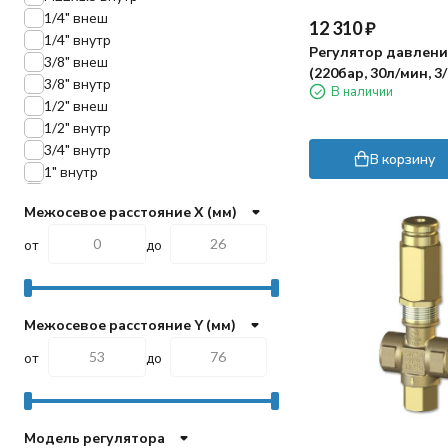
1/4" внеш
12 310
₽
1/4" внутр
Регулятор давлени
3/8" внеш
(220бар, 30л/мин, 3/8
3/8" внутр
В наличии
pass 3/8"г)
1/2" внеш
1/2" внутр
3/4" внутр
В корзину
1" внутр
1 1/4" внутр
Межосевое расстояние X (мм)
от
до
Межосевое расстояние Y (мм)
от
до
Модель регулятора