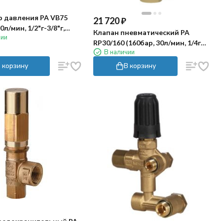
р давления PA VB75
21 720
₽
0л/мин, 1/2"г-3/8"г,
Клапан пневматический PA
чии
)
RP30/160 (160бар, 30л/мин, 1/4г-
В наличии
г)
 корзину
В корзину