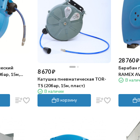
28 760
₽
ческий
Барабан 
8 670
₽
бар, 15м,
RAMEX AVC
Катушка пневматическая TOR-
В нали
пласт)
TS (20бар, 15м, пласт)
В наличии
В корзину
В