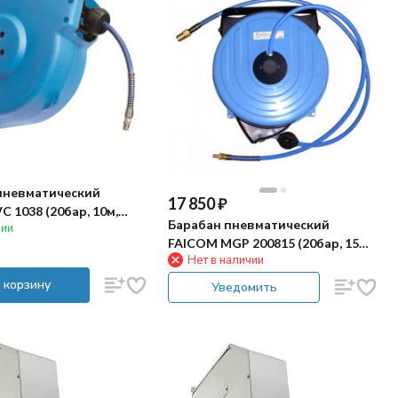
пневматический
17 850
₽
 1038 (20бар, 10м,
Барабан пневматический
чии
FAICOM MGP 200815 (20бар, 15м,
Нет в наличии
пласт)
 корзину
Уведомить