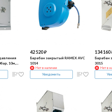
42 520
₽
134 160
давления
Барабан закрытый RAMEX AVC
Барабан 
бар, 10м,
1014
3015
Нет в наличии
Нет в н
Уведомить
Ув