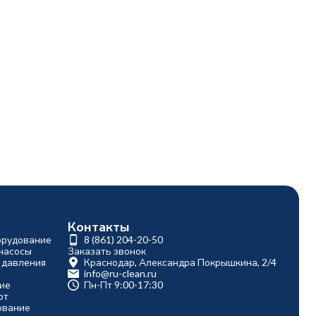
Контакты
орудование
8 (861) 204-20-50
насосы
Заказать звонок
 давления
Краснодар, Александра Покрышкина, 2/4
info@ru-clean.ru
ие
Пн-Пт 9:00-17:30
рт
ование