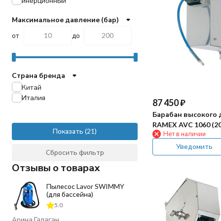
инерционный
Максимальное давление (бар)
от
до
Страна бренда
Китай
Италия
87 450
₽
Барабан высокого 
RAMEX AVC 1060 (20
Показать
Нет в наличии
нерж)
Уведомить
Сбросить фильтр
Отзывы о товарах
Пылесос Lavor SWIMMY
(для бассейна)
5.0
Арина Галаган