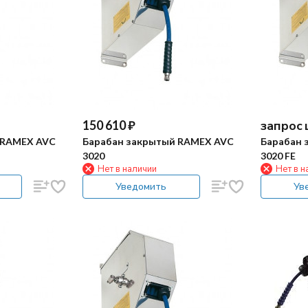
150 610
₽
запрос
 RAMEX AVC
Барабан закрытый RAMEX AVC
Барабан 
3020
3020 FE
Нет в наличии
Нет в н
Уведомить
Ув