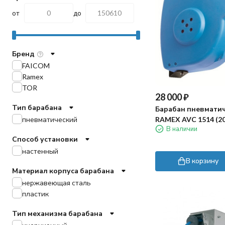
от
до
Бренд
FAICOM
Ramex
TOR
28 000
₽
Тип барабана
Барабан пневмати
пневматический
RAMEX AVC 1514 (20
В наличии
пласт)
Способ установки
настенный
В корзину
Материал корпуса барабана
нержавеющая сталь
пластик
Тип механизма барабана