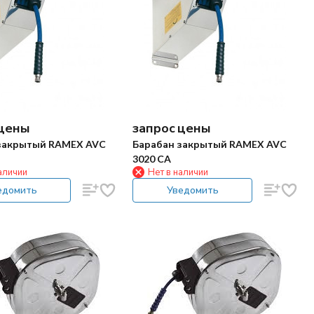
 цены
запрос цены
закрытый RAMEX AVC
Барабан закрытый RAMEX AVC
3020 CA
аличии
Нет в наличии
едомить
Уведомить