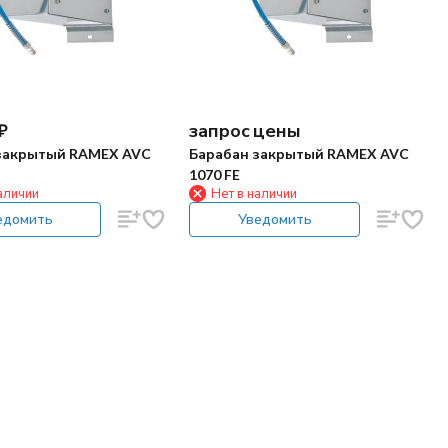
₽
запрос цены
закрытый RAMEX AVC
Барабан закрытый RAMEX AVC
1070 FE
аличии
Нет в наличии
едомить
Уведомить