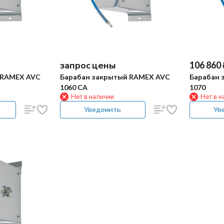
запрос цены
106 860
 RAMEX AVC
Барабан закрытый RAMEX AVC
Барабан 
1060 CA
1070
Нет в наличии
Нет в н
Уведомить
Ув