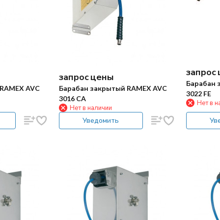
запрос
запрос цены
Барабан 
 RAMEX AVC
Барабан закрытый RAMEX AVC
3022 FE
3016 CA
Нет в н
Нет в наличии
Уведомить
Ув