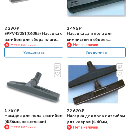
2 390
₽
3 496
₽
SPPV43051(06385) Насадка с
Насадка для пола для
изгибом для сбора влаги
химчистки в сборе с
Нет в наличии
Нет в наличии
(400мм, Ф40мм)
форсункой
Уведомить
Уведомить
1 767
₽
22 670
₽
Насадка для пола с изгибом
Насадка для пола с изгибом
(Ф36мм, рез.стяжки)
для ковров (Ф40мм,
Нет в наличии
Нет в наличии
L=400мм)