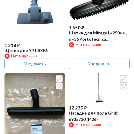
1 550
₽
Щетка для Mirage L=250мм,
d=36 Portotecnica
Нет в наличии
1 218
₽
SPPV00093
Щетка для YP1400/6
Нет в наличии
Уведомить
Уведомить
12 230
₽
Насадка для пола Ghibli
6935730 (М26)
Нет в наличии