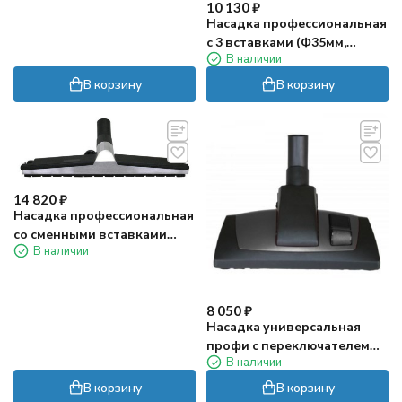
10 130
₽
Насадка профессиональная
с 3 вставками (Ф35мм,
В наличии
L=370мм)
В корзину
В корзину
14 820
₽
Насадка профессиональная
со сменными вставками
В наличии
(Ф35мм, L=450мм, алюм)
8 050
₽
Насадка универсальная
профи с переключателем
В наличии
(Ф35мм, L=290мм)
В корзину
В корзину