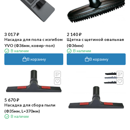
3 017
₽
2 140
₽
Насадка для пола с изгибом
Щетка с щетиной овальная
YVO (Ф36мм, ковер-пол)
(Ф36мм)
В наличии
В наличии
В корзину
В корзину
5 670
₽
Насадка для сбора пыли
(Ф35мм, L=370мм)
В наличии