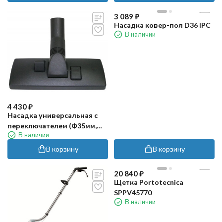
3 089
₽
Насадка ковер-пол D36 IPC
В наличии
4 430
₽
Насадка универсальная с
переключателем (Ф35мм,
В наличии
L=250мм)
В корзину
В корзину
20 840
₽
Щетка Portotecnica
SPPV45770
В наличии