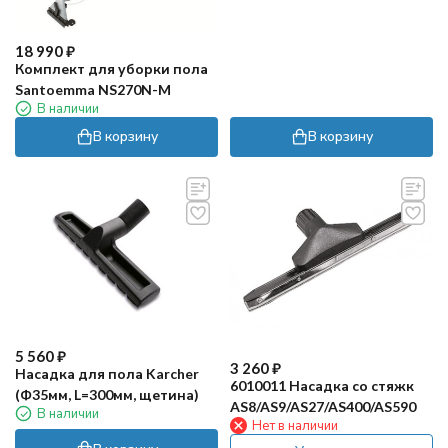
18 990
₽
Комплект для уборки пола
Santoemma NS270N-M
В наличии
В корзину
В корзину
5 560
₽
3 260
₽
Насадка для пола Karcher
6010011 Насадка со стяжк
(Ф35мм, L=300мм, щетина)
AS8/AS9/AS27/AS400/AS590
В наличии
Нет в наличии