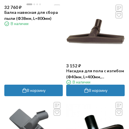
32 760
₽
Балка навесная для сбора
пыли (Ф38мм, L=800мм)
В наличии
3 152
₽
Насадка для пола с изгибом
(Ф40мм, L=400мм,
В наличии
рез.стяжки)
В корзину
В корзину