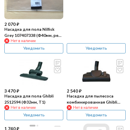
2 070
₽
Насадка для пола Nilfisk
Grey 107407338 (Ф40мм, рез.
Нет в наличии
стяжки)
Уведомить
Уведомить
3 470
₽
2 540
₽
Насадка для пола Ghibli
Насадка для пылесоса
2512594 (Ф32мм, Т1)
комбинированная Ghibli
Нет в наличии
Нет в наличии
2511538 (Ф32мм)
Уведомить
Уведомить
1 740
₽