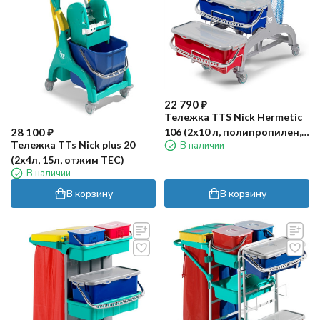
22 790
₽
Тележка TTS Nick Hermetic
28 100
₽
106 (2х10 л, полипропилен,
Тележка TTs Nick plus 20
В наличии
серый)
(2х4л, 15л, отжим TEC)
В наличии
В корзину
В корзину