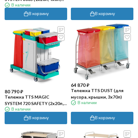
В наличии
для дезинфекции)
В корзину
В корзину
64 870
₽
Тележка TTS DUST (для
80 790
₽
Тележка TTS MAGIC
мусора, крышки, 3х70л)
В наличии
SYSTEM 720 SAFETY (2х20л,
В наличии
4х4л, без отжима)
В корзину
В корзину