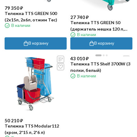
79 350
₽
Тележка TTS GREEN 500
27 740
₽
(2х15л, 2х6л, отжим Тес)
Тележка TTS GREEN 50
В наличии
(держатель мешка 120 л,
В наличии
контейнеры 2х6 л)
В корзину
В корзину
43 010
₽
Тележка TTS Shelf 3700W (3
полки, белый)
В наличии
50 210
₽
Тележка TTS Modular112
(хром, 2*15 л, 2*6 л)