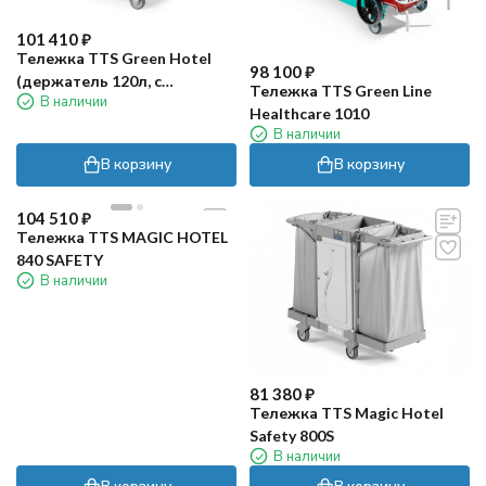
101 410
₽
Тележка TTS Green Hotel
98 100
₽
(держатель 120л, с
Тележка TTS Green Line
В наличии
карманами, без мешка)
Healthcare 1010
В наличии
В корзину
В корзину
104 510
₽
Тележка TTS MAGIC HOTEL
840 SAFETY
В наличии
81 380
₽
Тележка TTS Magic Hotel
Safety 800S
В наличии
В корзину
В корзину