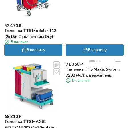
52 470
₽
Тележка TTS Modular 112
(2х15л, 2х6л, отжим Dry)
В наличии
В корзину
В корзину
71 360
₽
Тележка TTS Magic System
720B (4х1л, держатель
В наличии
мешка 120л)
68 310
₽
Тележка TTS MAGIC
SYSTEM 800S (1х20л, 4х6л,