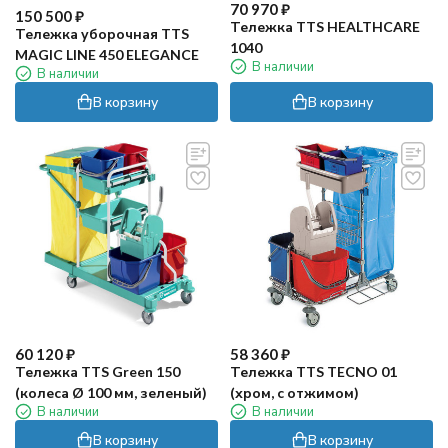
70 970
₽
150 500
₽
Тележка TTS HEALTHCARE
Тележка уборочная TTS
1040
MAGIC LINE 450 ELEGANCE
В наличии
В наличии
В корзину
В корзину
60 120
₽
58 360
₽
Тележка TTS Green 150
Тележка TTS TECNO 01
(колеса Ø 100 мм, зеленый)
(хром, с отжимом)
В наличии
В наличии
В корзину
В корзину