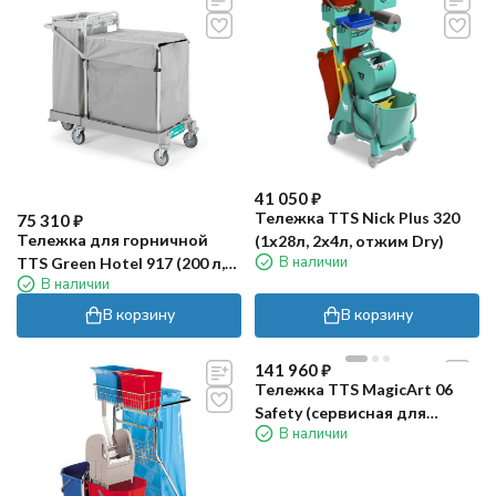
41 050
₽
Тележка TTS Nick Plus 320
75 310
₽
Тележка для горничной
(1х28л, 2х4л, отжим Dry)
В наличии
TTS Green Hotel 917 (200 л,
В наличии
серый)
В корзину
В корзину
141 960
₽
Тележка TTS MagicArt 06
Safety (сервисная для
В наличии
отелей, принт)