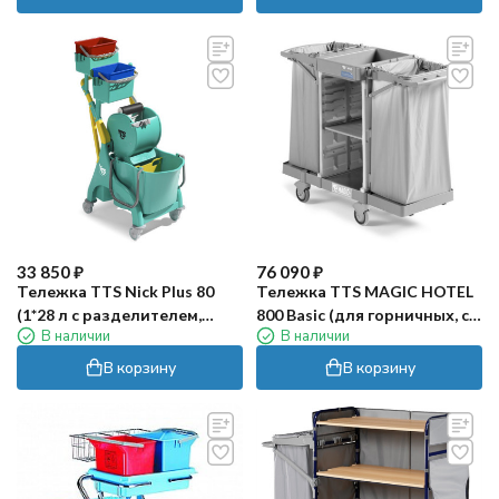
33 850
₽
76 090
₽
Тележка TTS Nick Plus 80
Тележка TTS MAGIC HOTEL
(1*28 л с разделителем,
800 Basic (для горничных, с
В наличии
В наличии
пласт, с отжимом Dry)
2-мя держателями для 120
л. мешка, открытая полка)
В корзину
В корзину