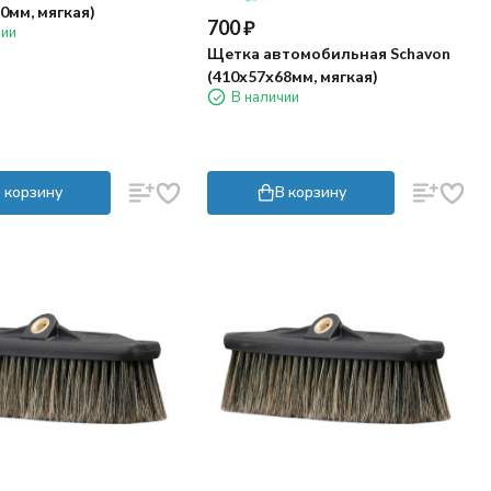
0мм, мягкая)
700
₽
чии
Щетка автомобильная Schavon
(410х57х68мм, мягкая)
В наличии
 корзину
В корзину