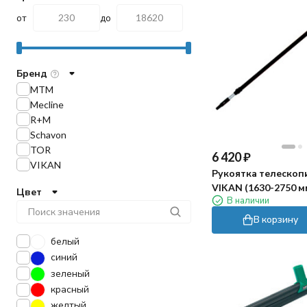
от
до
Бренд
MTM
Mecline
R+M
Schavon
TOR
6 420
₽
VIKAN
Рукоятка телескоп
VIKAN (1630-2750 м
Цвет
В наличии
черный)
В корзину
белый
синий
зеленый
красный
желтый