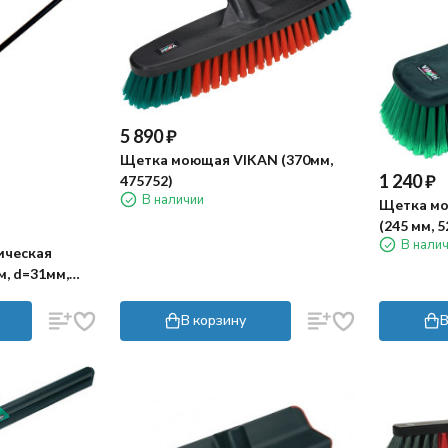
5 890
₽
Щетка моющая VIKAN (370мм,
1 240
₽
475752)
В наличии
Щетка мо
(245 мм, 5
В нали
ическая
м, d=31мм,
В корзину
В