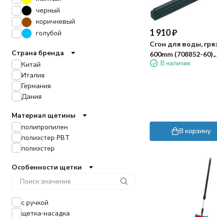
черный
коричневый
1 910
₽
голубой
Сгон для воды, гря
Страна бренда
600mm (708852-60),
В наличии
подсоединение к р
Китай
держателю
Италия
Германия
Дания
Материал щетины
полипропилен
В корзину
полиэстер PBT
полиэстер
Особенности щетки
с ручкой
щетка-насадка