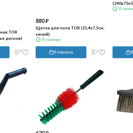
(240х73х5
В нали
880
₽
Щетка для пола TOR (25,4х7,5см,
ная TOR
синий)
тья дисков)
В наличии
В корзину
В