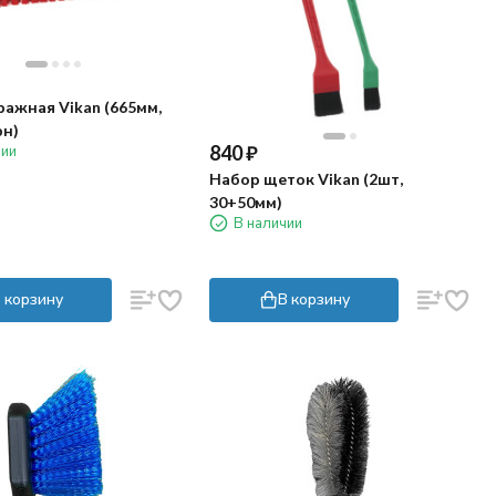
ажная Vikan (665мм,
рн)
840
₽
чии
Набор щеток Vikan (2шт,
30+50мм)
В наличии
 корзину
В корзину