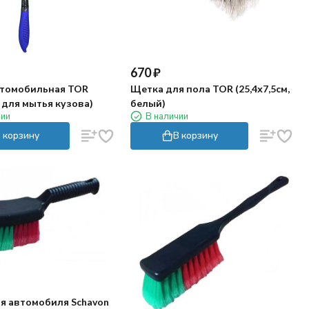
670
₽
томобильная TOR
Щетка для пола TOR (25,4х7,5см,
, для мытья кузова)
белый)
чии
В наличии
 корзину
В корзину
я автомобиля Schavon