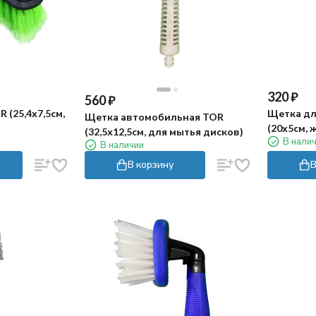
320
₽
560
₽
 (25,4х7,5см,
Щетка дл
Щетка автомобильная TOR
(20х5см, 
(32,5х12,5см, для мытья дисков)
В нали
В наличии
В корзину
В