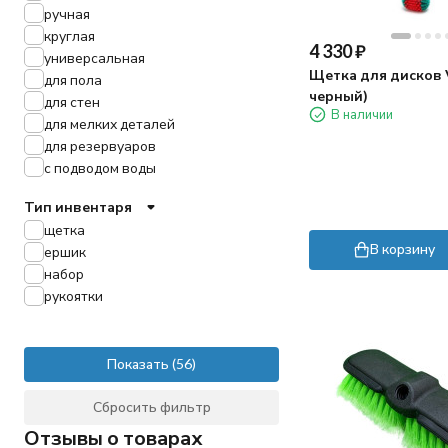
ручная
круглая
4 330
₽
универсальная
Щетка для дисков V
для пола
черный)
для стен
В наличии
для мелких деталей
для резервуаров
с подводом воды
Тип инвентаря
щетка
В корзину
ершик
набор
рукоятки
Показать
Сбросить фильтр
Отзывы о товарах