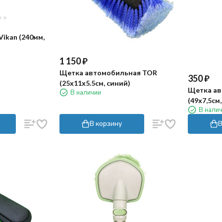
ikan (240мм,
1 150
₽
Щетка автомобильная TOR
350
₽
(25х11х5.5см, синий)
Щетка ав
В наличии
(49х7,5см
В нали
В корзину
В