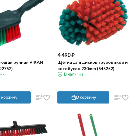
4 490
₽
Щетка для дисков грузовиков и
ющая ручная VIKAN
автобусов 230mm (545252)
22752)
В наличии
чии
 корзину
В корзину