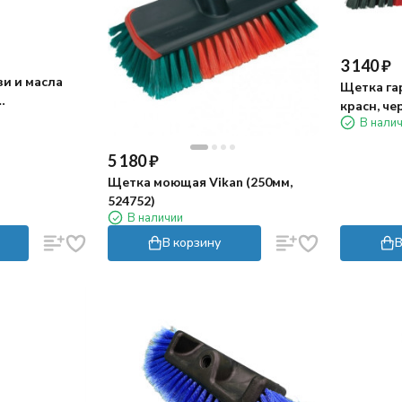
3 140
₽
зи и масла
Щетка гар
красн, че
укоятке-
В нали
5 180
₽
Щетка моющая Vikan (250мм,
524752)
В наличии
В корзину
В