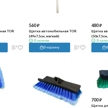
560
₽
480
₽
ная TOR
Щетка автомобильная TOR
Щетка ав
(49х7,5см, мягкий)
(50х7,5см
В наличии
В нали
В корзину
В
700
₽
Щетка дл