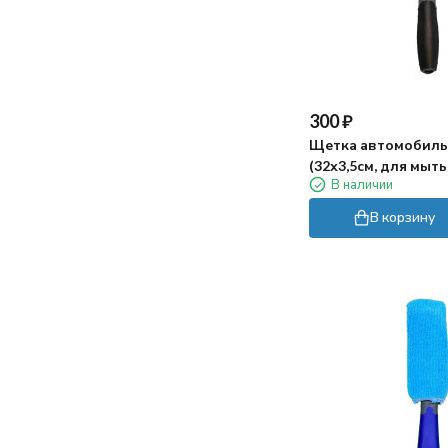
шнура.
Заказ оформили быстро, в магазине
перезвонили почти сразу, уточнили
пару моментов по доставке. Привезли
300
₽
в обещанный день, упаковка была
целая, внутри все на месте.
Щетка автомобиль
(32х3,5см, для мыт
В наличии
Пока использовали несколько раз -
впечатления хорошие. Конечно если
В корзину
на дне прям много крупного мусора, то
лучше сначала собрать его сачком))