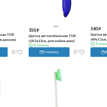
540
₽
350
₽
Щетка ав
ная TOR
Щетка автомобильная TOR
(49х7,5см
ья дисков)
(18,5х12см, для мойки шин)
В нали
В наличии
В корзину
В