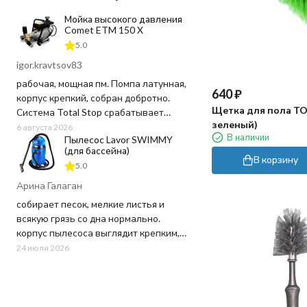
Мойка высокого давления
Comet ETM 150 X
5.0
igor.kravtsov83
рабочая, мощная пм. Помпа латунная,
640
₽
корпус крепкий, собран добротно.
Щетка для пола TOR
Система Total Stop срабатывает
зеленый)
четко, отпустил курок - движок заглох,
6 августа 2026
В наличии
Пылесос Lavor SWIMMY
воду и ресурс не тратит попусту.
(для бассейна)
Напор выдает отличный, грязь
В корзину
5.0
сбивает на ура, даже засохшую глину
с арок. Шланг в комплекте
Арина Галаган
качественный, не перекручивается
собирает песок, мелкие листья и
постоянно как на дешевых мойках.
всякую грязь со дна нормально.
корпус пылесоса выглядит крепким,
пластик не "хлипкий", а шланг
24 июля 2026
достаточно длинный, не пришлось
ничего докупать. Используем для
чистки бассейна 20 кв.м. в частном
доме - хватает мощности и длины