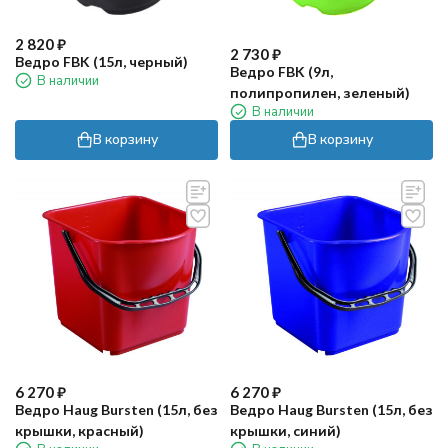
2 820
₽
2 730
₽
Ведро FBK (15л, черный)
Ведро FBK (9л,
В наличии
полипропилен, зеленый)
В наличии
В корзину
В корзину
6 270
₽
6 270
₽
Ведро Haug Bursten (15л, без
Ведро Haug Bursten (15л, без
крышки, красный)
крышки, синий)