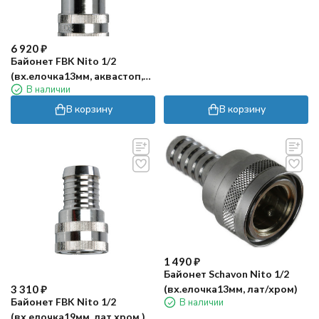
6 920
₽
Байонет FBK Nito 1/2
(вх.елочка13мм, аквастоп,
В наличии
лат.хром.)
В корзину
В корзину
1 490
₽
Байонет Schavon Nito 1/2
3 310
₽
(вх.елочка13мм, лат/хром)
Байонет FBK Nito 1/2
В наличии
(вх.елочка19мм, лат.хром.)