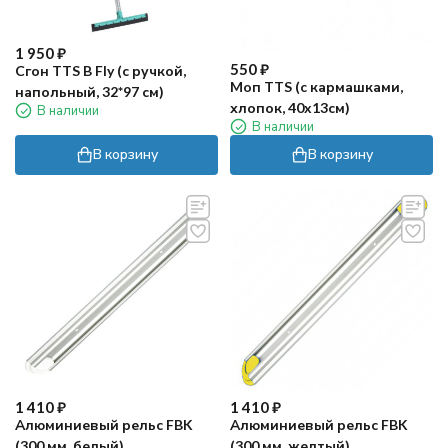
1 950
₽
550
₽
Cгон TTS B Fly (с ручкой,
Moп TTS (c кармашками,
напольный, 32*97 см)
хлопок, 40x13см)
В наличии
В наличии
В корзину
В корзину
1 410
₽
1 410
₽
Алюминиевый рельс FBK
Алюминиевый рельс FBK
(300 мм, белый)
(300 мм, желтый)