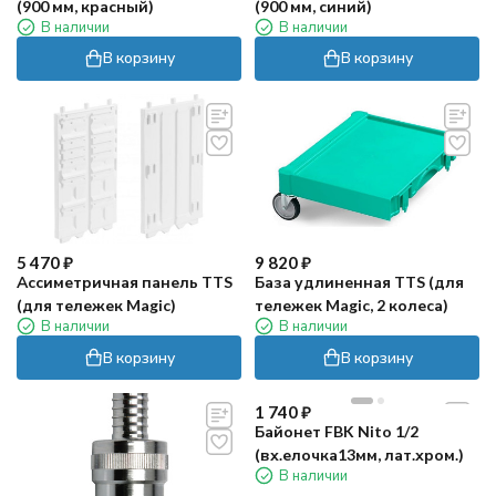
(900 мм, красный)
(900 мм, синий)
В наличии
В наличии
В корзину
В корзину
5 470
₽
9 820
₽
Ассиметричная панель TTS
База удлиненная TTS (для
(для тележек Magic)
тележек Magic, 2 колеса)
В наличии
В наличии
В корзину
В корзину
1 740
₽
Байонет FBK Nito 1/2
(вх.елочка13мм, лат.хром.)
В наличии