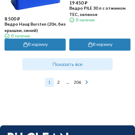
19 450
₽
Ведро PILE 30 л с отжимом
TEC, зеленое
8 500
₽
В наличии
Ведро Haug Bursten (20л, без
крышки, синий)
В наличии
В корзину
В корзину
Показать все
1
2
...
206