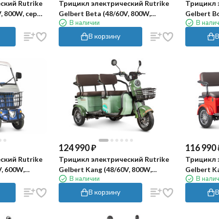
ский Rutrike
Трицикл электрический Rutrike
Трицикл 
V, 800W, серо-
Gelbert Beta (48/60V, 800W,
Gelbert B
В наличии
В нали
сереребристо-белый)
черный)
В корзину
В
124 990
₽
116 990
ский Rutrike
Трицикл электрический Rutrike
Трицикл 
V, 600W,
Gelbert Kang (48/60V, 800W,
Gelbert K
В наличии
В нали
зеленый)
красный)
В корзину
В