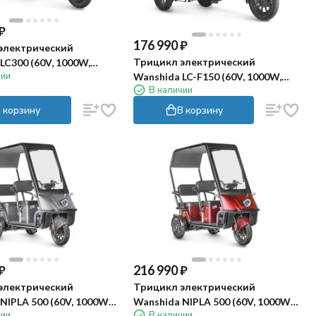
₽
176 990
₽
электрический
Трицикл электрический
LC300 (60V, 1000W,
чии
Wanshida LC-F150 (60V, 1000W,
В наличии
зеленый)
 корзину
В корзину
₽
216 990
₽
электрический
Трицикл электрический
NIPLA 500 (60V, 1000W,
Wanshida NIPLA 500 (60V, 1000W,
чии
В наличии