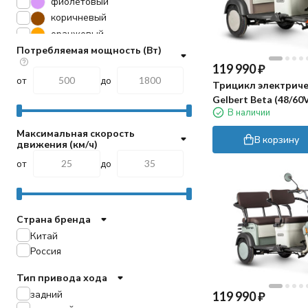
фиолетовый
коричневый
оранжевый
серебро
Потребляемая мощность (Вт)
голубой
119 990
₽
от
до
Трицикл электриче
Gelbert Beta (48/60
В наличии
бежевый)
Максимальная скорость
В корзину
движения (км/ч)
от
до
Страна бренда
Китай
Россия
Тип привода хода
задний
119 990
₽