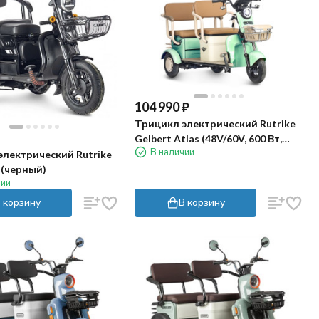
104 990
₽
Трицикл электрический Rutrike
Gelbert Atlas (48V/60V, 600 Вт,
В наличии
зеленый)
электрический Rutrike
 (черный)
чии
 корзину
В корзину