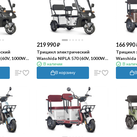
219 990
₽
166 990
еский
Трицикл электрический
Трицикл 
(60V, 1000W,
Wanshida NIPLA 570 (60V, 1000W,
Wanshida 
В наличии
В нали
белый)
коричнев
В корзину
В