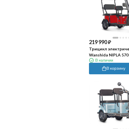
пару моментов по доставке. Привезли
в обещанный день, упаковка была
целая, внутри все на месте.
Пока использовали несколько раз -
впечатления хорошие. Конечно если
на дне прям много крупного мусора, то
219 990
₽
лучше сначала собрать его сачком))
Трицикл электрич
Wanshida NIPLA 570 
В наличии
красный)
В корзину