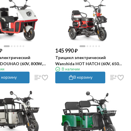
₽
145 990
₽
электрический
Трицикл электрический
 DOUHAO (60V, 800W,
Wanshida HOT HATCH (60V, 650W,
чии
В наличии
ло-красный)
черно-красный)
 корзину
В корзину