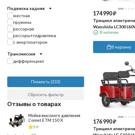
Подвеска задняя
174 990
₽
жесткая
Трицикл электрич
пружины
Wanshida LC300 (60V
рессорная
В наличии
черный)
рессоры+гидравлика
с амортизатором
В корзину
Трансмиссия
дифференциал
Показать
Сбросить фильтр
Отзывы о товарах
Мойка высокого давления
Comet ETM 150 X
176 990
₽
5.0
Трицикл электрич
Wanshida LC-F150 (6