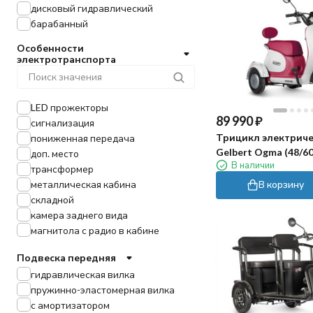
дисковый гидравлический
барабанный
Особенности
электротранспорта
LED прожекторы
89 990
₽
сигнализация
Трицикл электриче
пониженная передача
Gelbert Ogma (48/60
доп. место
В наличии
бело-красный)
трансформер
металлическая кабина
В корзину
складной
камера заднего вида
магнитола с радио в кабине
Подвеска передняя
гидравлическая вилка
пружинно-эластомерная вилка
с амортизатором