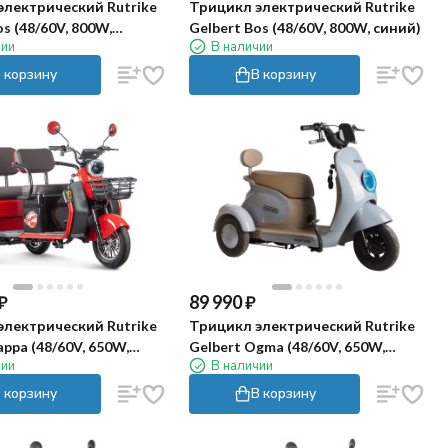
электрический Rutrike
Трицикл электрический Rutrike
os (48/60V, 800W,
Gelbert Bos (48/60V, 800W, синий)
чии
В наличии
 корзину
В корзину
₽
89 990
₽
электрический Rutrike
Трицикл электрический Rutrike
appa (48/60V, 650W,
Gelbert Ogma (48/60V, 650W,
чии
В наличии
серо-голубой)
 корзину
В корзину