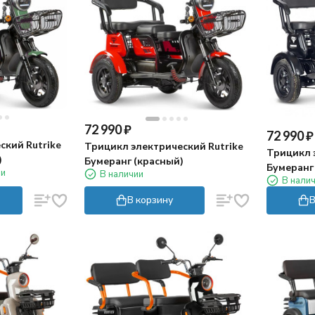
72 990
₽
72 990
₽
ский Rutrike
Трицикл электрический Rutrike
Трицикл 
)
Бумеранг (красный)
Бумеранг
ии
В наличии
В нали
В корзину
В