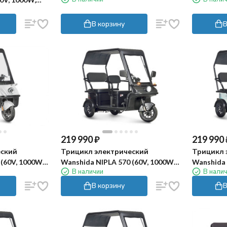
черно-зеленый)
черно-се
В корзину
В
219 990
₽
219 990
еский
Трицикл электрический
Трицикл 
(60V, 1000W,
Wanshida NIPLA 570 (60V, 1000W,
Wanshida 
В наличии
В нали
черный)
зеленый)
В корзину
В