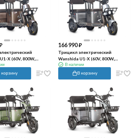
₽
166 990
₽
электрический
Трицикл электрический
U1-X (60V, 800W,
Wanshida U1-X (60V, 800W,
чии
В наличии
ый)
серый)
 корзину
В корзину