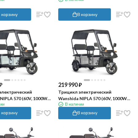
рый)
черно-красный)
 корзину
В корзину
₽
219 990
₽
электрический
Трицикл электрический
NIPLA 570 (60V, 1000W,
Wanshida NIPLA 570 (60V, 1000W,
чии
В наличии
серый)
 корзину
В корзину