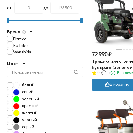
от
до
Бренд
Eltreco
RuTrike
Wanshida
72 990
₽
Трицикл электриче
Цвет
Бумеранг (зеленый
4.0
1
В налич
В корзину
белый
синий
зеленый
красный
желтый
черный
серый