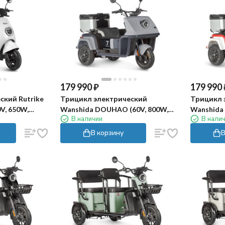
179 990
₽
179 990
ский Rutrike
Трицикл электрический
Трицикл 
V, 650W,
Wanshida DOUHAO (60V, 800W,
Wanshida
В наличии
В нали
черно-серый)
черно-бе
В корзину
В