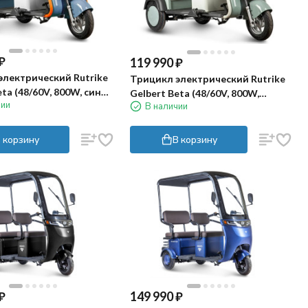
₽
119 990
₽
электрический Rutrike
Трицикл электрический Rutrike
eta (48/60V, 800W, сине-
Gelbert Beta (48/60V, 800W,
чии
В наличии
зелено-белый)
 корзину
В корзину
₽
149 990
₽