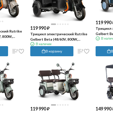
119 990
119 990
₽
Трицикл 
ский Rutrike
Gelbert B
Трицикл электрический Rutrike
V, 800W,
В нали
белый)
Gelbert Beta (48/60V, 800W,
В наличии
черный)
В корзину
В
119 990
₽
149 990