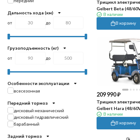
передний
Трицикл электриче
Gelbert Beta (48/60
Дальность хода (км)
В наличии
белый)
от
до
В корзину
Грузоподъемность (кг)
от
до
Особенности эксплуатации
всесезонная
209 990
₽
Трицикл электриче
Передний тормоз
Gelbert Hara (48/60
дисковый механический
В наличии
синий)
дисковый гидравлический
В корзину
барабанный
Задний тормоз