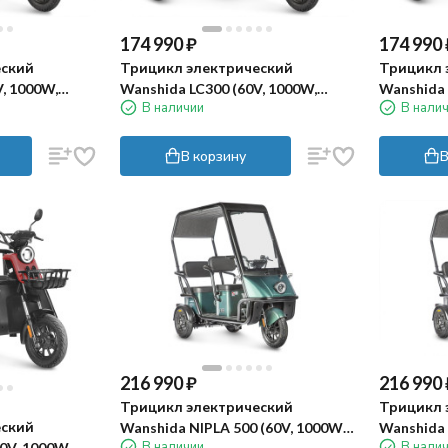
174 990
₽
174 990
еский
Трицикл электрический
Трицикл 
, 1000W,
Wanshida LC300 (60V, 1000W,
Wanshida 
В наличии
В нали
зеленый)
серый)
В корзину
В
216 990
₽
216 990
Трицикл электрический
Трицикл 
еский
Wanshida NIPLA 500 (60V, 1000W,
Wanshida 
В наличии
В нали
0V, 1000W,