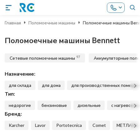
Главная
Поломоечные машины
Поломоечные машины Benn
Поломоечные машины Bennett
97
Сетевые поломоечные машины
Аккумуляторные пол
Назначение:
для склада
для дома
для производственных помеще
Тип:
недорогие
бензиновые
дизельные
с нагревом в
Бренд:
Karcher
Lavor
Portotecnica
Comet
МЕТЛАНА