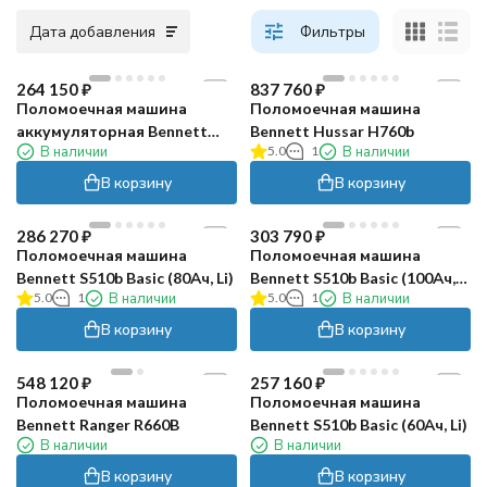
Дата добавления
Фильтры
264 150
₽
837 760
₽
Поломоечная машина
Поломоечная машина
аккумуляторная Bennett
Bennett Hussar H760b
В наличии
5.0
1
В наличии
S510b Basic (113 Ач)
В корзину
В корзину
286 270
₽
303 790
₽
Поломоечная машина
Поломоечная машина
Bennett S510b Basic (80Ач, Li)
Bennett S510b Basic (100Ач,
5.0
1
В наличии
5.0
1
В наличии
Li)
В корзину
В корзину
548 120
₽
257 160
₽
Поломоечная машина
Поломоечная машина
Bennett Ranger R660B
Bennett S510b Basic (60Ач, Li)
В наличии
В наличии
В корзину
В корзину