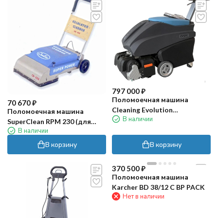
797 000
₽
Поломоечная машина
70 670
₽
Cleaning Evolution
Поломоечная машина
В наличии
ESCALATOR 52/17 (для
SuperClean RPM 230 (для
эскалаторов)
В наличии
эскалаторов)
В корзину
В корзину
370 500
₽
Поломоечная машина
Karcher BD 38/12 C BP PACK
Нет в наличии