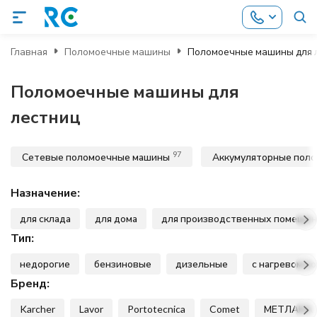
Главная
Поломоечные машины
Поломоечные машины для 
Поломоечные машины для
лестниц
97
Сетевые поломоечные машины
Аккумуляторные пол
Назначение:
для склада
для дома
для производственных помеще
Тип:
недорогие
бензиновые
дизельные
с нагревом в
Бренд:
Karcher
Lavor
Portotecnica
Comet
МЕТЛАНА