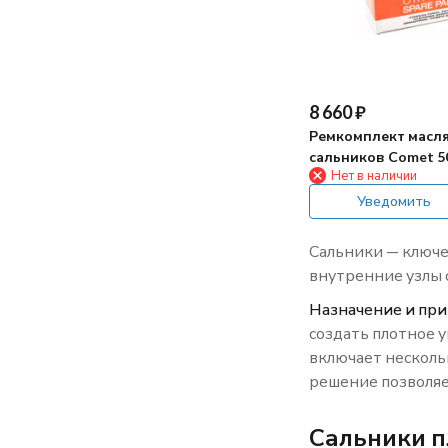
8 660
₽
Ремкомплект масл
сальников Comet 5
Нет в наличии
(KIT D)
Уведомить
Сальники — ключ
внутренние узлы 
Назначение и при
создать плотное 
включает несколь
решение позволяе
Сальники п