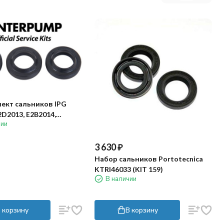
ект сальников IPG
2D2013, E2B2014,
чии
E3B2121)
3 630
₽
Набор сальников Portotecnica
KTRI46033 (KIT 159)
В наличии
 корзину
В корзину