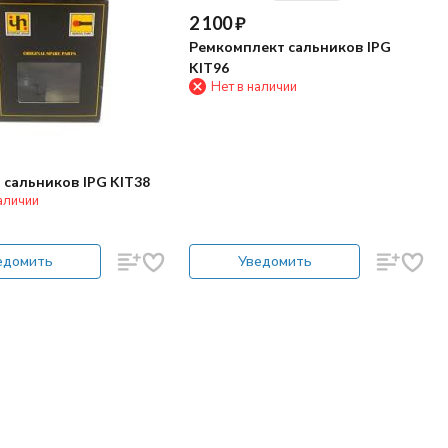
2 100
₽
Ремкомплект сальников IPG
KIT96
Нет в наличии
 сальников IPG KIT38
аличии
едомить
Уведомить