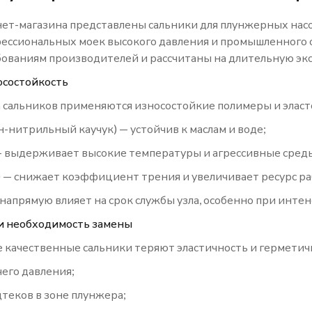
нет-магазина представлены сальники для плунжерных нас
ессиональных моек высокого давления и промышленного 
ованиям производителей и рассчитаны на длительную эк
осостойкость
 сальников применяются износостойкие полимеры и элас
-нитрильный каучук) — устойчив к маслам и воде;
— выдерживает высокие температуры и агрессивные сред
) — снижает коэффициент трения и увеличивает ресурс ра
напрямую влияет на срок службы узла, особенно при инте
и необходимость замены
 качественные сальники теряют эластичность и герметич
его давления;
теков в зоне плунжера;