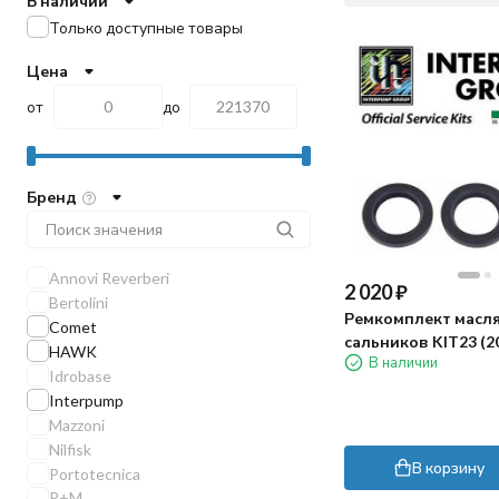
В наличии
Только доступные товары
Цена
от
до
Бренд
Annovi Reverberi
2 020
₽
Bertolini
Ремкомплект масл
Comet
сальников KIT23 (2
HAWK
В наличии
Idrobase
Interpump
Mazzoni
Nilfisk
В корзину
Portotecnica
R+M