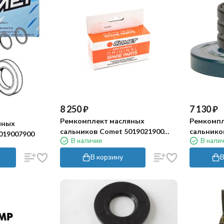
8 250
₽
7 130
₽
Ремкомплект масляных
Ремкомпл
яных
сальников Comet 5019021900
сальнико
019007900
В наличии
В нали
(FW2)
(RW)
В корзину
В