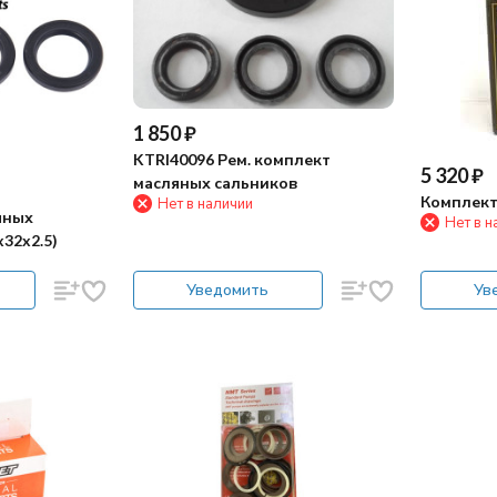
1 850
₽
KTRI40096 Рем. комплект
5 320
₽
масляных сальников
Комплект
Нет в наличии
яных
Нет в н
x32x2.5)
Уведомить
Ув