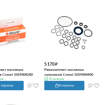
5 170
₽
ект масляных
Ремкомплект масляных
в Comet 5019004200
сальников Comet 5019004400
чии
В наличии
 корзину
В корзину