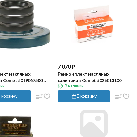
7 070
₽
ект масляных
Ремкомплект масляных
в Comet 5019067500
сальников Comet 5026013100
чии
В наличии
 корзину
В корзину