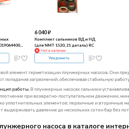
6 040
₽
яных
Комплект сальников ВД и НД
019064400
(для NMT 1520, 21 деталь) RC
Нет в наличии
Уведомить
евой элемент герметизации плунжерных насосов. Они пр
от попадания загрязнений, обеспечивая стабильную работу
нцип работы.
В плунжерных насосах сальники устанавливаю
уплотнение при возвратно-поступательном движении, мин
ко уплотнительных элементов: первичные и вторичные м
т выдерживать давление до нескольких сотен бар без по
лунжерного насоса в каталоге интер