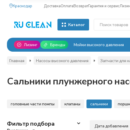
Краснодар
Доставка
Оплата
Возврат
Гарантия и сервис
Лизи
Каталог
Лизинг
Бренды
Мойки высокого давления
Главная
Насосы высокого давления
Запчасти для н
Сальники плунжерного нас
головные части помпы
клапаны
сальники
порш
Фильтр подбора
Дата добавления