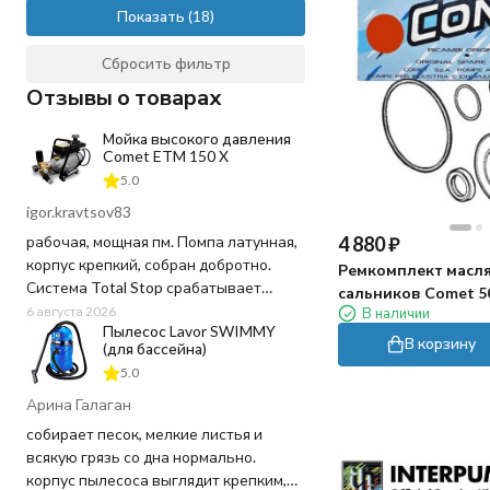
Показать
Сбросить фильтр
Отзывы о товарах
Мойка высокого давления
Comet ETM 150 X
5.0
igor.kravtsov83
4 880
₽
рабочая, мощная пм. Помпа латунная,
корпус крепкий, собран добротно.
Ремкомплект масл
Система Total Stop срабатывает
сальников Comet 5
четко, отпустил курок - движок заглох,
6 августа 2026
В наличии
Пылесос Lavor SWIMMY
воду и ресурс не тратит попусту.
В корзину
(для бассейна)
Напор выдает отличный, грязь
5.0
сбивает на ура, даже засохшую глину
с арок. Шланг в комплекте
Арина Галаган
качественный, не перекручивается
собирает песок, мелкие листья и
постоянно как на дешевых мойках.
всякую грязь со дна нормально.
корпус пылесоса выглядит крепким,