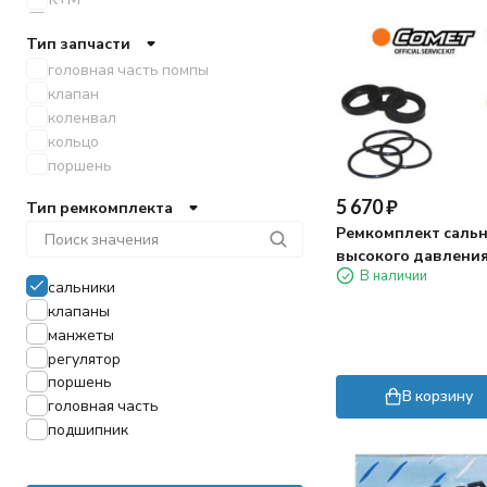
RC
Тип запчасти
UDOR
головная часть помпы
клапан
коленвал
кольцо
поршень
5 670
₽
Тип ремкомплекта
Ремкомплект саль
высокого давления
В наличии
250
сальники
клапаны
манжеты
регулятор
поршень
В корзину
головная часть
подшипник