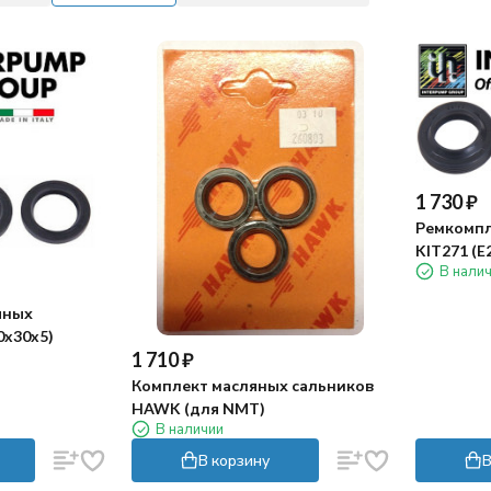
1 730
₽
Ремкомпл
KIT271 (E
В нали
E3B2515, 
яных
0x30x5)
1 710
₽
Комплект масляных сальников
HAWK (для NMT)
В наличии
В корзину
В