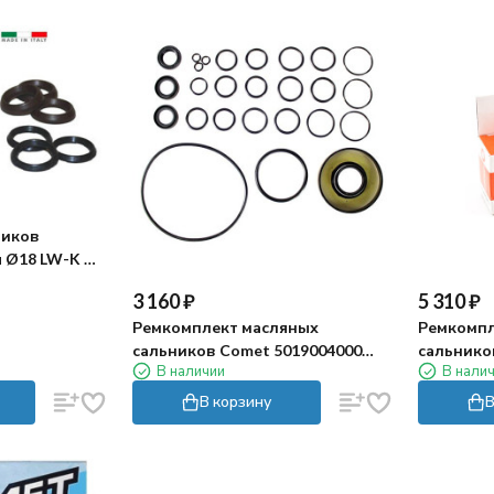
ников
 Ø18 LW-K K-
3 160
₽
5 310
₽
Ремкомплект масляных
Ремкомпл
сальников Comet 5019004000
сальнико
В наличии
В нали
(LW-K)
В корзину
В