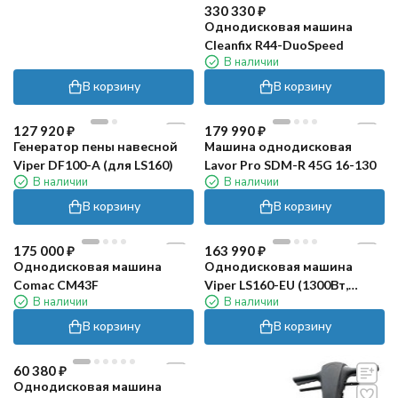
330 330
₽
Однодисковая машина
Cleanfix R44-DuoSpeed
В наличии
В корзину
В корзину
127 920
₽
179 990
₽
Генератор пены навесной
Машина однодисковая
Viper DF100-A (для LS160)
Lavor Pro SDM-R 45G 16-130
В наличии
В наличии
В корзину
В корзину
175 000
₽
163 990
₽
Однодисковая машина
Однодисковая машина
Comac CM43F
Viper LS160-EU (1300Вт,
В наличии
В наличии
430мм)
В корзину
В корзину
60 380
₽
Однодисковая машина