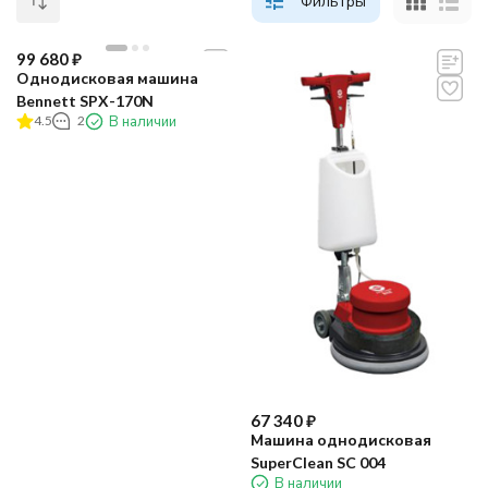
Фильтры
99 680
₽
Однодисковая машина
Bennett SPX-170N
4.5
2
В наличии
67 340
₽
Машина однодисковая
SuperClean SC 004
В наличии