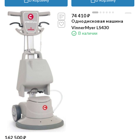
74 410
₽
Однодисковая машина
VinnerMyer LS430
В наличии
162 500
₽