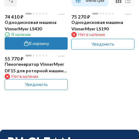
Фильтры
74 410
₽
75 270
₽
Однодисковая машина
Однодисковая машина
VinnerMyer LS430
VinnerMyer LS190
В наличии
Нет в наличии
В корзину
Уведомить
55 770
₽
Пеногенератор VinnerMyer
DF15 для роторной машины
Нет в наличии
LS154
Уведомить