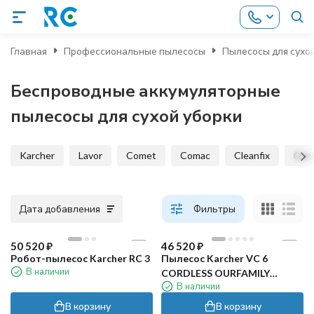
Главная
Профессиональные пылесосы
Пылесосы для сухо
Беспроводные аккумуляторные
пылесосы для сухой уборки
Karcher
Lavor
Comet
Comac
Cleanfix
Col
Дата добавления
Фильтры
50 520
₽
46 520
₽
Робот-пылесос Karcher RC 3
Пылесос Karcher VC 6
В наличии
CORDLESS OURFAMILY
В наличии
(аккумуляторный)
В корзину
В корзину