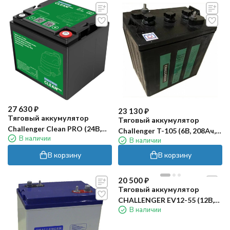
27 630
₽
23 130
₽
Тяговый аккумулятор
Тяговый аккумулятор
Challenger Clean PRO (24В,
Challenger T-105 (6В, 208Ач,
В наличии
30Ач, LiFePO4)
В наличии
Acid)
В корзину
В корзину
20 500
₽
Тяговый аккумулятор
CHALLENGER EV12-55 (12В,
В наличии
55Ач, AGM)