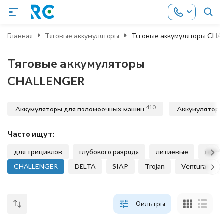
Главная
Тяговые аккумуляторы
Тяговые аккумуляторы C
Тяговые аккумуляторы
CHALLENGER
410
Аккумуляторы для поломоечных машин
Аккумулятор
Часто ищут:
для трициклов
глубокого разряда
литиевые
гел
CHALLENGER
DELTA
SIAP
Trojan
Ventura
Фильтры