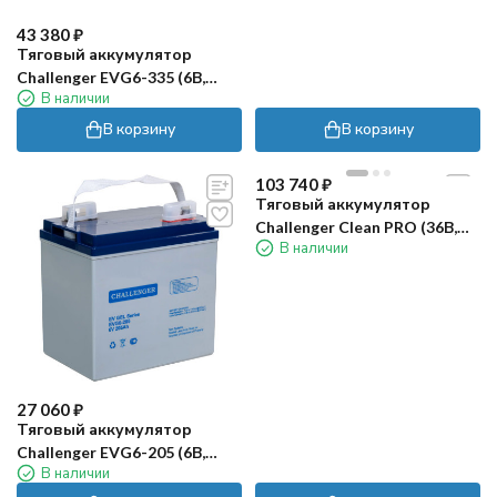
43 380
₽
Тяговый аккумулятор
Challenger EVG6-335 (6В,
В наличии
310Ач, Gel)
В корзину
В корзину
103 740
₽
Тяговый аккумулятор
Challenger Clean PRO (36В,
В наличии
75Ач, LiFePO4)
27 060
₽
Тяговый аккумулятор
Challenger EVG6-205 (6В,
В наличии
175Ач/С5, Gel)