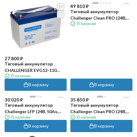
49 810
₽
Тяговый аккумулятор
Challenger Clean PRO (24В,
В наличии
65Ач, LiFePO4)
27 800
₽
Тяговый аккумулятор
CHALLENGER EVG12-110
В наличии
(12В, 105Ач, GEL)
В корзину
В корзину
30 020
₽
35 850
₽
Тяговый аккумулятор
Тяговый аккумулятор
Challenger LFP (24В, 50Ач,
Challenger Clean PRO (24В,
В наличии
В наличии
LiFePO4)
50Ач, LiFePO4)
В корзину
В корзину