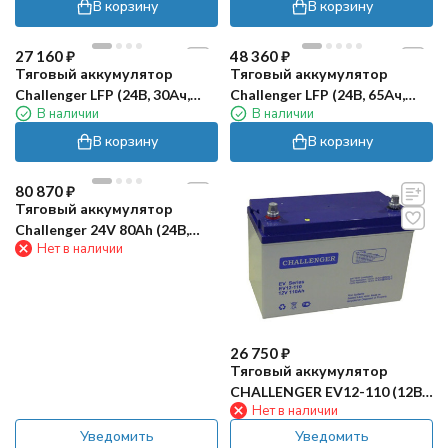
В корзину
В корзину
27 160
₽
48 360
₽
Тяговый аккумулятор
Тяговый аккумулятор
Challenger LFP (24В, 30Ач,
Challenger LFP (24В, 65Ач,
В наличии
В наличии
LiFePO4)
LiFePO4)
В корзину
В корзину
80 870
₽
Тяговый аккумулятор
Challenger 24V 80Ah (24В,
Нет в наличии
80Ач, LiFePO4)
26 750
₽
Тяговый аккумулятор
CHALLENGER EV12-110 (12В,
Нет в наличии
105Ач, AGM)
Уведомить
Уведомить