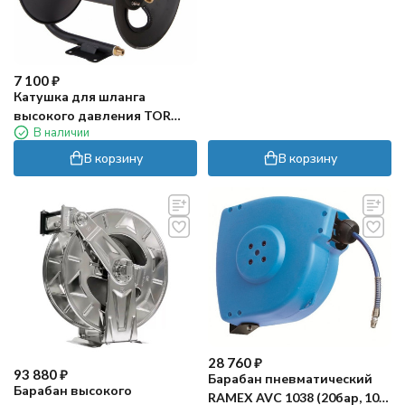
7 100
₽
Катушка для шланга
высокого давления TOR
В наличии
(275бар, 15м, окр. сталь)
В корзину
В корзину
28 760
₽
93 880
₽
Барабан пневматический
Барабан высокого
RAMEX AVC 1038 (20бар, 10м,