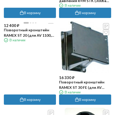
давления R+M STK (300бар,
В наличии
15м, окраш)
В корзину
В корзину
12 400
₽
Поворотный кронштейн
RAMEX ST 20 (для AV 1100,
В наличии
нерж)
16 330
₽
Поворотный кронштейн
RAMEX ST 30 FE (для AV
В наличии
3000-3500)
В корзину
В корзину