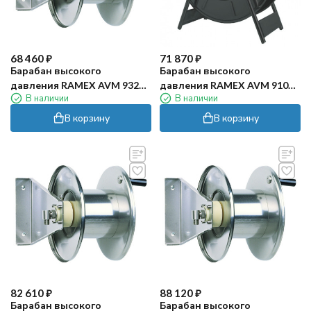
68 460
₽
71 870
₽
Барабан высокого
Барабан высокого
давления RAMEX AVM 9320
давления RAMEX AVM 9100
В наличии
В наличии
(100бар, 20м, нерж)
FE (200бар, 60м, окраш)
В корзину
В корзину
82 610
₽
88 120
₽
Барабан высокого
Барабан высокого