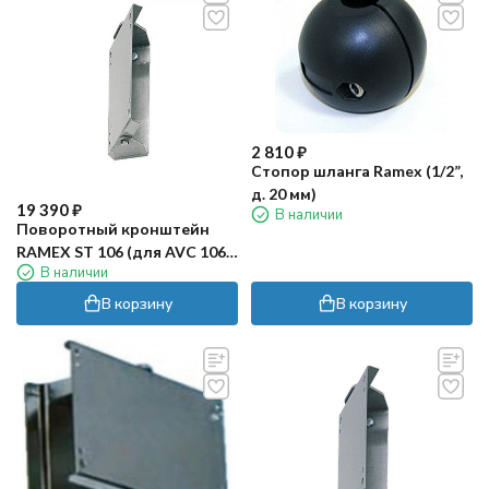
2 810
₽
Стопор шланга Ramex (1/2”,
д. 20 мм)
19 390
₽
В наличии
Поворотный кронштейн
RAMEX ST 106 (для AVC 1060,
В наличии
нерж)
В корзину
В корзину