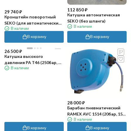
112 850
₽
29 740
₽
Катушка автоматическая
Кронштейн поворотный
SEKO (без шланга)
SEKO (для автоматических
В наличии
В наличии
катушек)
В корзину
В корзину
26 500
₽
Катушка высокого
давления PA T46 (250бар, до
В наличии
40м, пластик/латунь)
28 000
₽
Барабан пневматический
RAMEX AVC 1514 (20бар, 15м,
В наличии
пласт)
В корзину
В корзину