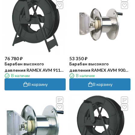
76 780
₽
53 350
₽
Барабан высокого
Барабан высокого
давления RAMEX AVM 9110
давления RAMEX AVM 9000
В наличии
В наличии
FE (200бар, 100м, окраш)
(200бар, 20м, нерж)
В корзину
В корзину