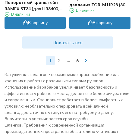
Поворотный кронштейн
давления TOR-M HR28 (30м,
RAMEX ST34 (для HR3400,
В наличии
3/8ш-3/8г, 280бар)
В наличии
нерж)
В корзину
В корзину
Показать все
1
2
...
6
Катушки для шлангов - незаменимое приспособление для
хранения и работы с различными типами рукавов.
Использование барабанов увеличивает безопасность и
эффективность рабочего места, делает его более аккуратным
и современным. Специалист работает в более комфортных
условиях: необязательно оперировать всей длиной
шланга, достаточно вытянуть его на требуемую длину.
Значительно увеличивается срок службы
шлангов. Требования к современной организация
производственных пространств обязательно учитывают