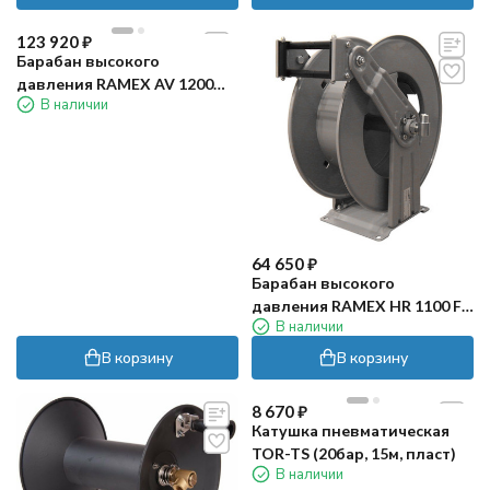
123 920
₽
Барабан высокого
давления RAMEX AV 1200
В наличии
(100бар, 13м, нерж)
64 650
₽
Барабан высокого
давления RAMEX HR 1100 FE
В наличии
(200бар, 20м, окраш)
В корзину
В корзину
8 670
₽
Катушка пневматическая
TOR-TS (20бар, 15м, пласт)
В наличии