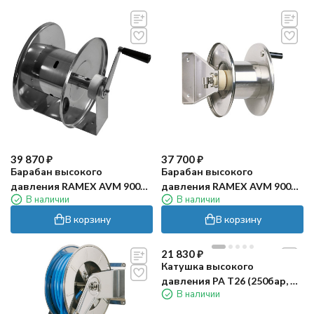
39 870
₽
37 700
₽
Барабан высокого
Барабан высокого
давления RAMEX AVM 9002
давления RAMEX AVM 9000
В наличии
В наличии
FE (200бар, 20м, окраш.)
FE (200бар, 20м, окраш.)
В корзину
В корзину
21 830
₽
Катушка высокого
давления PA T26 (250бар, до
В наличии
20м, пластик/латунь)