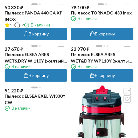
50 330
₽
78 100
₽
Пылесос PANDA 440 GA XP
Пылесос TORNADO 433 Inox
В наличии
INOX
5.0
2
В наличии
В корзину
В корзину
27 670
₽
22 970
₽
Пылесос ELSEA ARES
Пылесос ELSEA ARES
WET&DRY WI110Y (желтый,
WET&DRY WP110Y (желтый,
В наличии
В наличии
нерж)
пластик)
В корзину
В корзину
51 220
₽
Пылесос ELSEA EXEL WI330Y
CW
В наличии