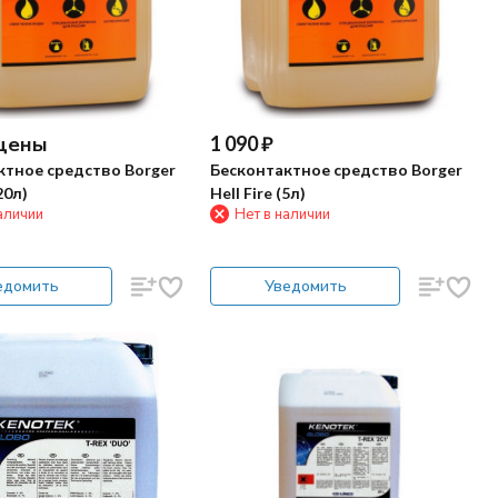
 цены
1 090
₽
ктное средство Borger
Бесконтактное средство Borger
20л)
Hell Fire (5л)
аличии
Нет в наличии
едомить
Уведомить