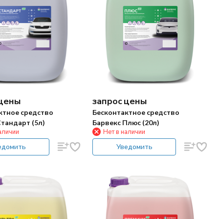
 цены
запрос цены
ктное средство
Бесконтактное средство
тандарт (5л)
Барвекс Плюс (20л)
аличии
Нет в наличии
едомить
Уведомить