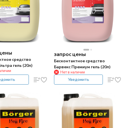
 цены
запрос цены
ктное средство
Бесконтактное средство
льтра гель (20л)
Барвекс Премиум гель (20л)
аличии
Нет в наличии
едомить
Уведомить