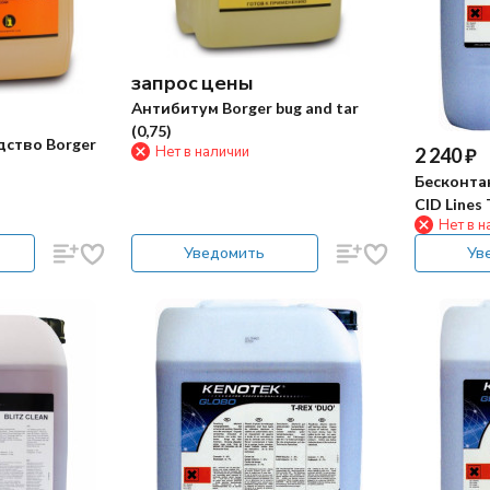
запрос цены
Антибитум Borger bug and tar
(0,75)
дство Borger
Нет в наличии
2 240
₽
Бесконта
CID Lines
Нет в н
Уведомить
Ув