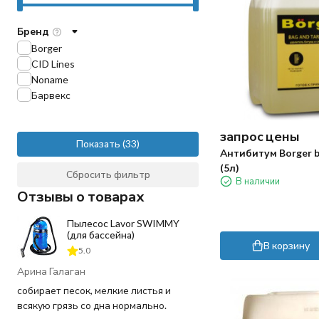
Бренд
Borger
CID Lines
Noname
Барвекс
запрос цены
Показать
Антибитум Borger b
(5л)
Сбросить фильтр
В наличии
Отзывы о товарах
Пылесос Lavor SWIMMY
(для бассейна)
В корзину
5.0
Арина Галаган
собирает песок, мелкие листья и
всякую грязь со дна нормально.