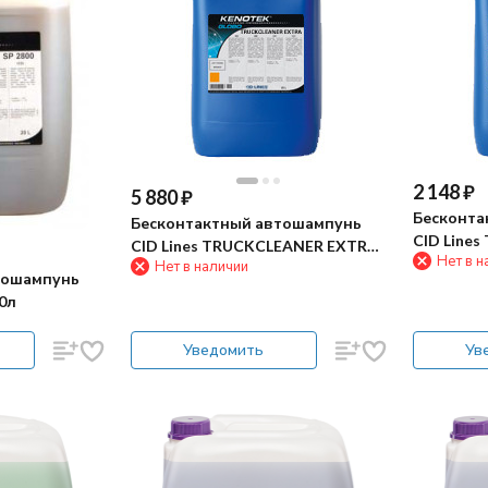
2 148
₽
5 880
₽
Бесконта
Бесконтактный автошампунь
CID Line
CID Lines TRUCKCLEANER EXTRA
Нет в н
10л
Нет в наличии
25л
тошампунь
10л
Уведомить
Ув