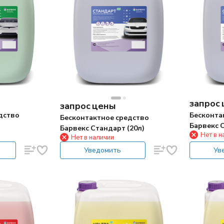
запрос
запрос цены
дство
Бесконта
Бесконтактное средство
Барвекс С
Барвекс Стандарт (20л)
Нет в н
Нет в наличии
Уведомить
Ув