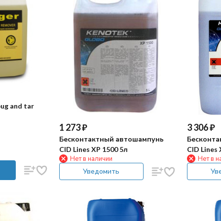
ug and tar
1 273
₽
3 306
₽
Бесконтактный автошампунь
Бесконта
CID Lines XP 1500 5л
CID Lines
Нет в наличии
Нет в н
Уведомить
Ув