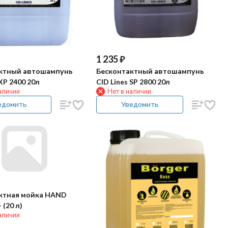
1 235
₽
ктный автошампунь
Бесконтактный автошампунь
 XP 2400 20л
CID Lines SP 2800 20л
аличии
Нет в наличии
едомить
Уведомить
ктная мойка HAND
(20 л)
аличии