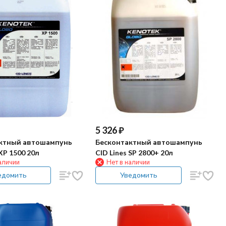
5 326
₽
ктный автошампунь
Бесконтактный автошампунь
 XP 1500 20л
CID Lines SP 2800+ 20л
аличии
Нет в наличии
едомить
Уведомить