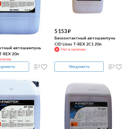
5 153
₽
Бесконтактный автошампунь
CID Lines T-REX 2C1 20л
ктный автошампунь
Нет в наличии
 T-REX 20л
аличии
едомить
Уведомить