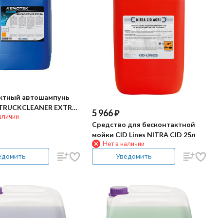
ктный автошампунь
s TRUCKCLEANER EXTRA
5 966
₽
аличии
Средство для бесконтактной
мойки CID Lines NITRA CID 25л
Нет в наличии
едомить
Уведомить