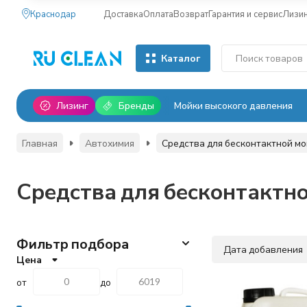
Краснодар
Доставка
Оплата
Возврат
Гарантия и сервис
Лизи
Каталог
Лизинг
Бренды
Мойки высокого давления
Главная
Автохимия
Средства для бесконтактной м
Средства для бесконтактн
Фильтр подбора
Дата добавления
Цена
от
до