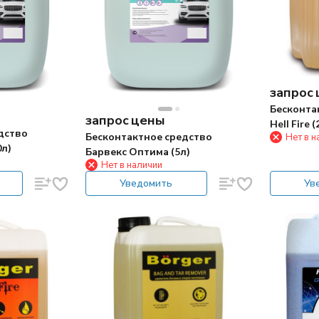
запрос
Бесконта
запрос цены
Hell Fire (
дство
Бесконтактное средство
Нет в н
0л)
Барвекс Оптима (5л)
Нет в наличии
Уведомить
Ув