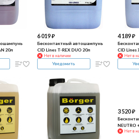
6 019
₽
4 189
₽
тошампунь
Бесконтактный автошампунь
Бесконта
AN 20л
CID Lines T-REX DUO 20л
CID Lines
Нет в наличии
Нет в н
Уведомить
Ув
3 520
₽
Бесконта
NEUTRO + 
Нет в н