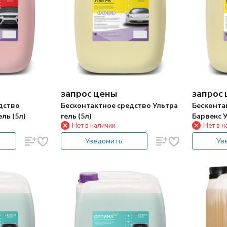
запрос цены
запрос
дство
Бесконтактное средство Ультра
Бесконта
ль (5л)
гель (5л)
Барвекс У
Нет в наличии
Нет в н
Уведомить
Ув