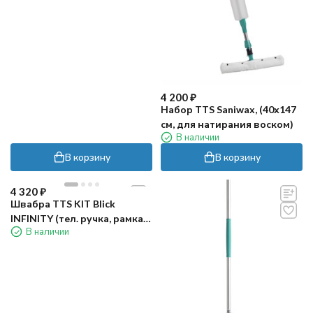
4 200
₽
Набор TTS Saniwax, (40х147
см, для натирания воском)
В наличии
В корзину
В корзину
4 320
₽
Швабра TTS KIT Blick
INFINITY (тел. ручка, рамка
В наличии
40х11см, зажим)