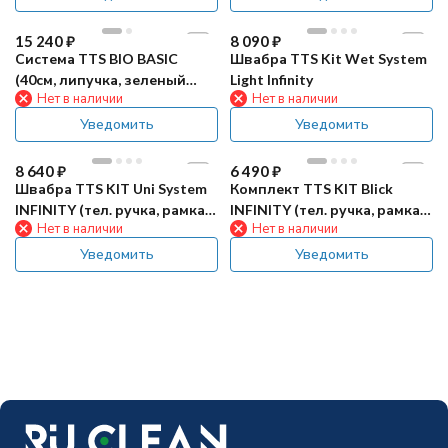
15 240
₽
8 090
₽
Система TTS BIO BASIC
Швабра TTS Kit Wet System
(40см, липучка, зеленый
Light Infinity
Нет в наличии
Нет в наличии
0,65л, серый)
Уведомить
Уведомить
8 640
₽
6 490
₽
Швабра TTS KIT Uni System
Комплект TTS KIT Blick
INFINITY (тел. ручка, рамка
INFINITY (тел. ручка, рамка
Нет в наличии
Нет в наличии
40х11см)
38,5х9,5см, шарнир)
Уведомить
Уведомить