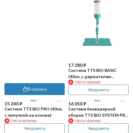
17 280
₽
Система TTS BIO BASIC
(40см, с держателем
Нет в наличии
TRILOGY)
В корзину
Уведомить
15 240
₽
16 050
₽
Система TTS BIO PRO (40см,
Система безведерной
с липучкой на основе)
уборки TTS BIO SYSTEM PRO
Нет в наличии
Нет в наличии
(40см)
Уведомить
Уведомить