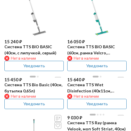
15 240
₽
16 050
₽
Система TTS BIO BASIC
Система TTS BIO BASIC
(40см, с липучкой, серый)
(60см, рамка Velcro,
Нет в наличии
Нет в наличии
зеленый)
Уведомить
Уведомить
15 450
₽
15 640
₽
Система TTS Bio Basic (40см,
Система TTS Wet
бутылка 0,65л)
Disinfection (40х11см,
Нет в наличии
Нет в наличии
бутылка 0,65л)
Уведомить
Уведомить
9 030
₽
Система TTS Ray (рамка
Velook, моп Soft Striat, 40см)