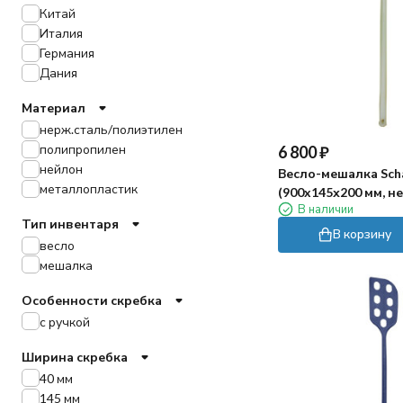
Китай
Италия
Германия
Дания
Материал
нерж.сталь/полиэтилен
полипропилен
6 800
₽
нейлон
Весло-мешалка Sch
металлопластик
(900x145х200 мм, н
В наличии
Тип инвентаря
В корзину
весло
мешалка
Особенности скребка
с ручкой
Ширина скребка
40 мм
145 мм