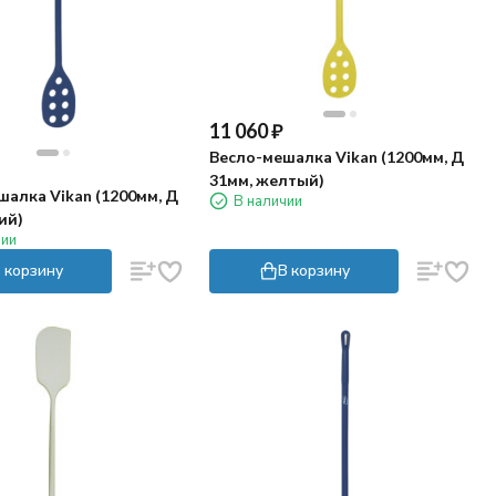
11 060
₽
Весло-мешалка Vikan (1200мм, Д
31мм, желтый)
алка Vikan (1200мм, Д
В наличии
ий)
чии
 корзину
В корзину