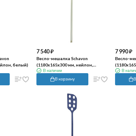
7 540
₽
7 990
₽
avon
Весло-мешалка Schavon
Весло-ме
ейлон, белый)
(1180x165х300 мм, нейлон,
(1180x165
В наличии
В нали
белый)
нейлон, 
В корзину
В