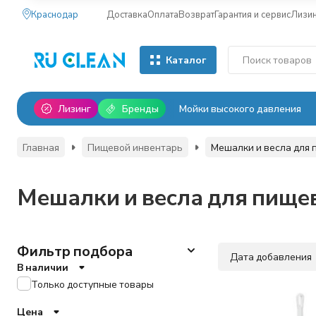
Краснодар
Доставка
Оплата
Возврат
Гарантия и сервис
Лизи
Каталог
Лизинг
Бренды
Мойки высокого давления
Главная
Пищевой инвентарь
Мешалки и весла для 
Мешалки и весла для пище
Фильтр подбора
Дата добавления
В наличии
Только доступные товары
Цена