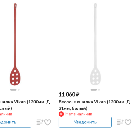
11 060
₽
алка Vikan (1200мм, Д
Весло-мешалка Vikan (1200мм, Д
сный)
31мм, белый)
аличии
Нет в наличии
едомить
Уведомить