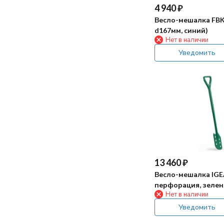
4 940
₽
Весло-мешалка FBK
d167мм, синий)
Нет в наличии
Уведомить
13 460
₽
Весло-мешалка IGE
перфорация, зелен
Нет в наличии
Уведомить