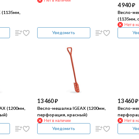
Нет в наличии
4 940
₽
 (1135мм,
Весло-ме
(1135мм, 
Нет в н
Уведомить
Ув
13 460
₽
13 460
₽
AX (1200мм,
Весло-мешалка IGEAX (1200мм,
Весло-ме
ый)
перфорация, красный)
перфорац
Нет в наличии
Нет в н
Уведомить
Ув