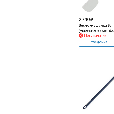
2 740
₽
Весло-мешалка Sch
(900x145x200мм, б
Нет в наличии
Уведомить