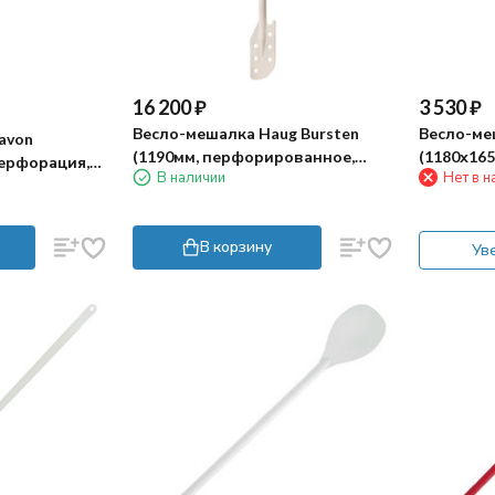
16 200
₽
3 530
₽
Весло-мешалка Haug Bursten
Весло-ме
avon
(1190мм, перфорированное,
(1180х16
перфорация,
В наличии
Нет в н
белый)
В корзину
Ув