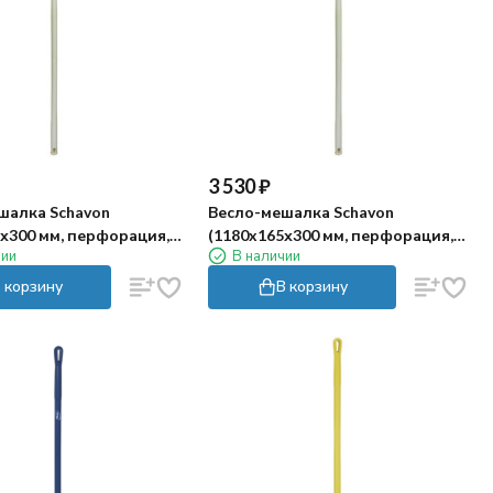
3 530
₽
шалка Schavon
Весло-мешалка Schavon
х300 мм, перфорация,
(1180x165х300 мм, перфорация,
чии
В наличии
белый)
белый)
 корзину
В корзину