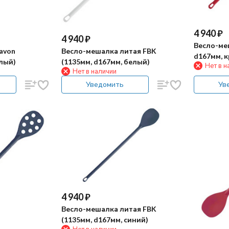
4 940
₽
4 940
₽
Весло-ме
avon
Весло-мешалка литая FBK
d167мм, 
елый)
(1135мм, d167мм, белый)
Нет в н
Нет в наличии
Уведомить
Ув
4 940
₽
Весло-мешалка литая FBK
(1135мм, d167мм, синий)