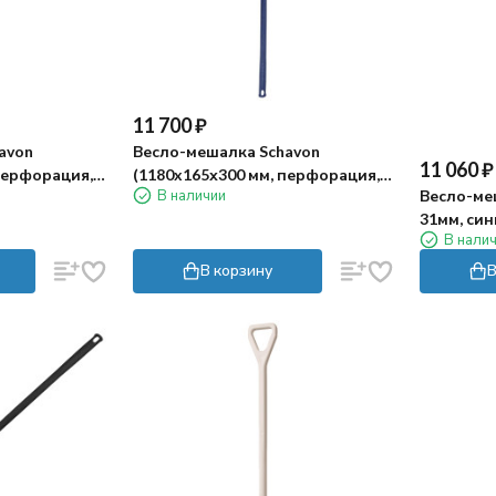
11 700
₽
avon
Весло-мешалка Schavon
11 060
₽
перфорация,
(1180x165х300 мм, перфорация,
Весло-меш
В наличии
нейлон, черный)
31мм, син
В нали
В корзину
В