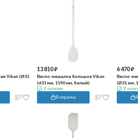
13 810
₽
6 470
₽
ая Vikan (Ø31
Весло-мешалка большое Vikan
Весло-ме
(d31 мм, 1190 мм, белый)
(Ø31 мм, 
В наличии
В нали
В корзину
В