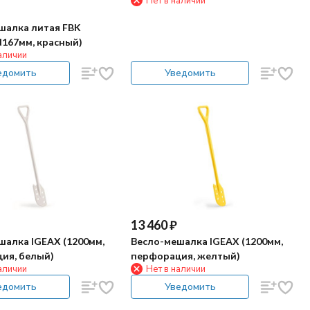
Нет в наличии
шалка литая FBK
d167мм, красный)
аличии
едомить
Уведомить
13 460
₽
шалка IGEAX (1200мм,
Весло-мешалка IGEAX (1200мм,
ия, белый)
перфорация, желтый)
аличии
Нет в наличии
едомить
Уведомить