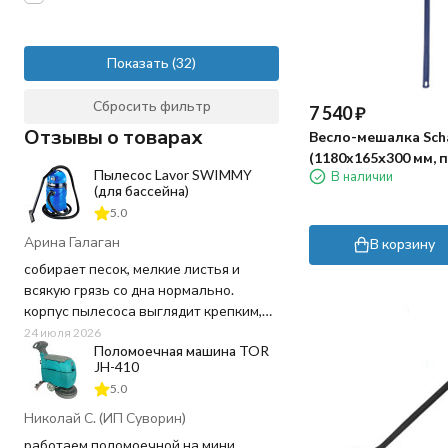
Показать
Сбросить фильтр
7 540
₽
Отзывы о товарах
Весло-мешалка Sch
(1180x165х300 мм, 
Пылесос Lavor SWIMMY
В наличии
черный)
(для бассейна)
5.0
Арина Галаган
В корзину
собирает песок, мелкие листья и
всякую грязь со дна нормально.
корпус пылесоса выглядит крепким,
пластик не "хлипкий", а шланг
24 июля 2026
Поломоечная машина TOR
достаточно длинный, не пришлось
JH-410
ничего докупать. Используем для
5.0
чистки бассейна 20 кв.м. в частном
доме - хватает мощности и длины
Николай С. (ИП Суворин)
шнура.
работаем поломоечной на мини