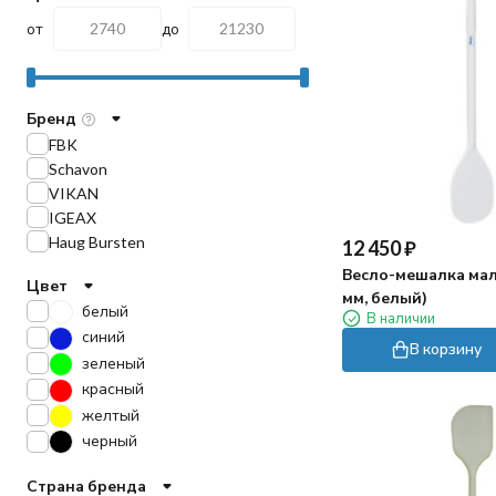
от
до
Бренд
FBK
Schavon
VIKAN
IGEAX
Haug Bursten
12 450
₽
Весло-мешалка мал
Цвет
мм, белый)
белый
В наличии
синий
В корзину
зеленый
красный
желтый
черный
Страна бренда