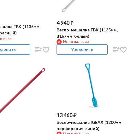
4 940
₽
шалка FBK (1135мм,
Весло-мешалка FBK (1135мм,
красный)
d167мм, белый)
аличии
Нет в наличии
едомить
Уведомить
13 460
₽
Весло-мешалка IGEAX (1200мм,
перфорация, синий)