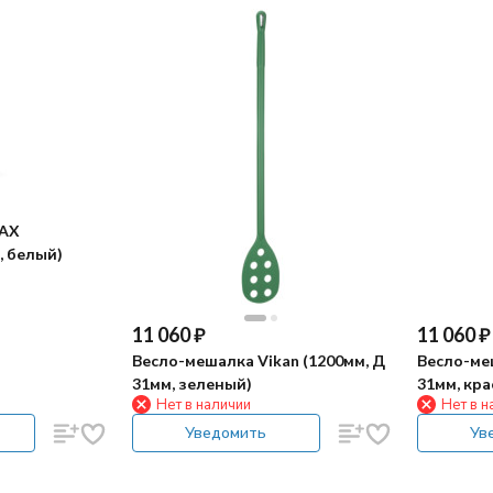
EAX
, белый)
11 060
₽
11 060
₽
Весло-мешалка Vikan (1200мм, Д
Весло-меш
31мм, зеленый)
31мм, кра
Нет в наличии
Нет в н
Уведомить
Ув