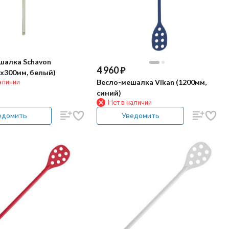
шалка Schavon
4 960
₽
5х300мм, белый)
Весло-мешалка Vikan (1200мм,
аличии
синий)
Нет в наличии
едомить
Уведомить