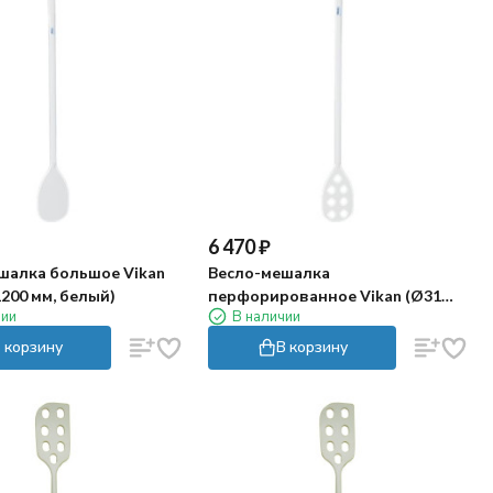
6 470
₽
шалка большое Vikan
Весло-мешалка
1200 мм, белый)
перфорированное Vikan (Ø31
чии
В наличии
мм, 1200 мм, белый)
 корзину
В корзину