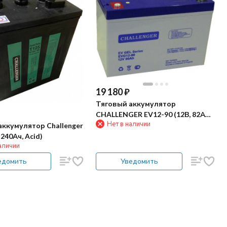
19 180
₽
Тяговый аккумулятор
CHALLENGER EV12-90 (12В, 82Ач,
Нет в наличии
AGM)
аккумулятор Challenger
 240Ач, Acid)
аличии
едомить
Уведомить