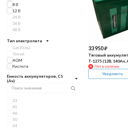
8 В
12 В
24 В
36 В
48 В
Тип электролита
33 950
₽
Gel (Гель)
Литий
Тяговый аккумулят
AGM
T-1275 (12В, 140Ач, 
Кислота
Нет в наличии
Уведомить
Емкость аккумуляторов, C5
(Ач)
33
45
46
50
54