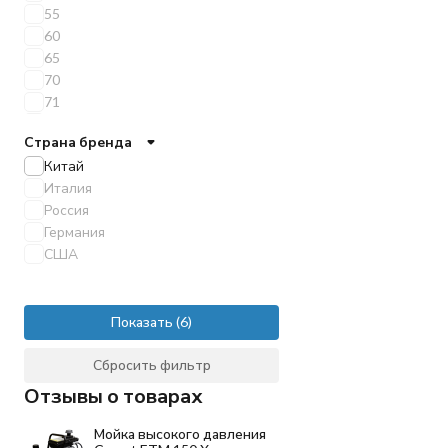
55
60
65
70
71
72
Страна бренда
76
Китай
77
Италия
78
Россия
80
Германия
82
США
84
85
89
90
Показать
95
Сбросить фильтр
99
100
Отзывы о товарах
105
108
Мойка высокого давления