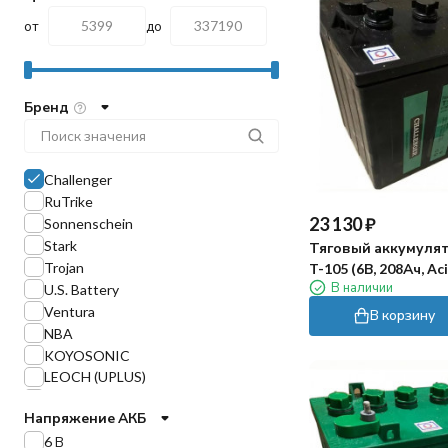
от
до
Бренд
Challenger
RuTrike
23 130
₽
Sonnenschein
Stark
Тяговый аккумулят
Trojan
T-105 (6В, 208Ач, Ac
В наличии
U.S. Battery
Ventura
В корзину
NBA
KOYOSONIC
LEOCH (UPLUS)
Gelbert
Напряжение АКБ
SKN
6 В