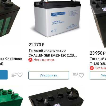
21 170
₽
Тяговый аккумулятор
23 950
₽
CHALLENGER EV12-120 (12В,
ор Challenger
Тяговый 
Нет в наличии
105Ач, AGM)
id)
T-125 (6В,
Нет в н
Уведомить
Ув