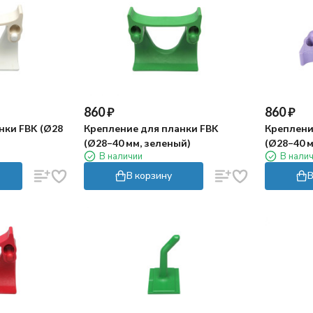
860
₽
860
₽
нки FBK (Ø28
Крепление для планки FBK
Креплени
(Ø28–40 мм, зеленый)
(Ø28–40 
В наличии
В нали
В корзину
В