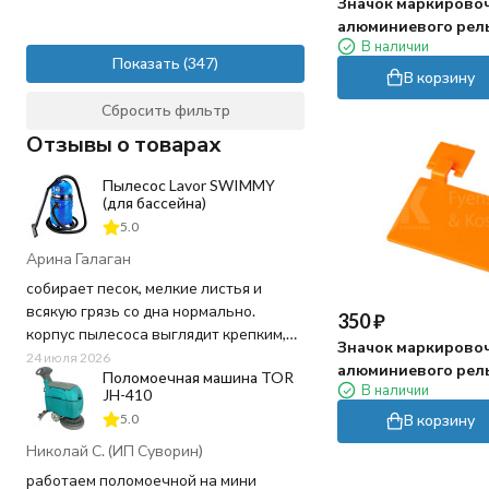
Значок маркирово
алюминиевого рель
В наличии
(110х75 мм, белый)
Показать
В корзину
Сбросить фильтр
Отзывы о товарах
Пылесос Lavor SWIMMY
(для бассейна)
5.0
Арина Галаган
собирает песок, мелкие листья и
всякую грязь со дна нормально.
350
₽
корпус пылесоса выглядит крепким,
Значок маркирово
пластик не "хлипкий", а шланг
24 июля 2026
алюминиевого рель
Поломоечная машина TOR
достаточно длинный, не пришлось
В наличии
(110х75 мм, оранж
JH-410
ничего докупать. Используем для
5.0
В корзину
чистки бассейна 20 кв.м. в частном
доме - хватает мощности и длины
Николай С. (ИП Суворин)
шнура.
работаем поломоечной на мини