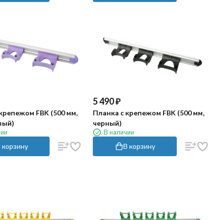
5 490
₽
крепежом FBK (500 мм,
Планка с крепежом FBK (500 мм,
вый)
черный)
чии
В наличии
 корзину
В корзину