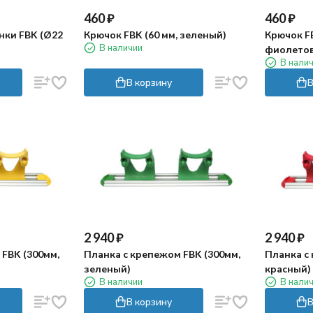
460
₽
460
₽
нки FBK (Ø22
Крючок FBK (60 мм, зеленый)
Крючок FB
В наличии
фиолето
В нали
В корзину
В
2 940
₽
2 940
₽
 FBK (300мм,
Планка с крепежом FBK (300мм,
Планка с
зеленый)
красный)
В наличии
В нали
В корзину
В