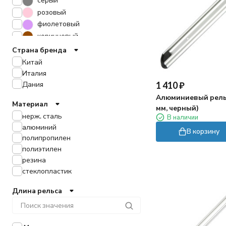
розовый
фиолетовый
коричневый
оранжевый
Страна бренда
Китай
Италия
1 410
₽
Дания
Алюминиевый рельс
Материал
мм, черный)
нерж. сталь
В наличии
алюминий
В корзину
полипропилен
полиэтилен
резина
стеклопластик
Длина рельса