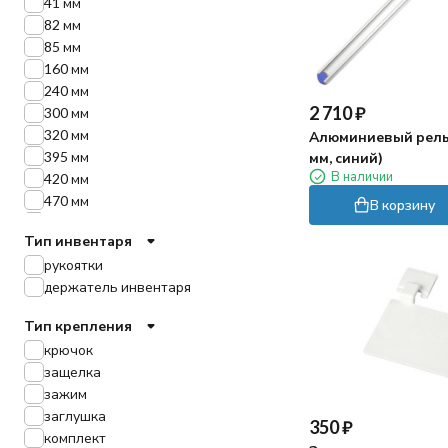
41 мм
82 мм
85 мм
160 мм
240 мм
2 710
₽
300 мм
320 мм
Алюминиевый рельс
395 мм
мм, синий)
В наличии
420 мм
470 мм
В корзину
500 мм
Тип инвентаря
900 мм
рукоятки
83 мм
держатель инвентаря
415 мм
580 мм
Тип крепления
крючок
защелка
зажим
заглушка
350
₽
комплект