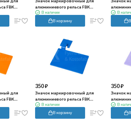
чный для
Значок маркировочный для
Значок м
са FBK
алюминиевого рельса FBK
алюминие
В наличии
В нали
(110х75 мм, желтый)
мм, зеле
В корзину
В
350
₽
350
₽
чный для
Значок маркировочный для
Значок м
са FBK
алюминиевого рельса FBK
алюминие
В наличии
В нали
евый)
(110х75 мм, синий)
(110х75 
В корзину
В