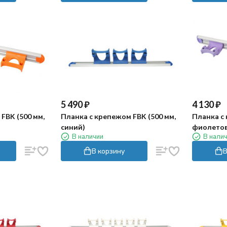
5 490
₽
4 130
₽
FBK (500 мм,
Планка с крепежом FBK (500 мм,
Планка с 
синий)
фиолето
В наличии
В нали
В корзину
В