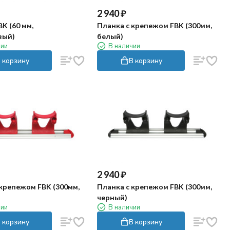
2 940
₽
K (60 мм,
Планка с крепежом FBK (300мм,
вый)
белый)
чии
В наличии
 корзину
В корзину
2 940
₽
 крепежом FBK (300мм,
Планка с крепежом FBK (300мм,
черный)
чии
В наличии
 корзину
В корзину