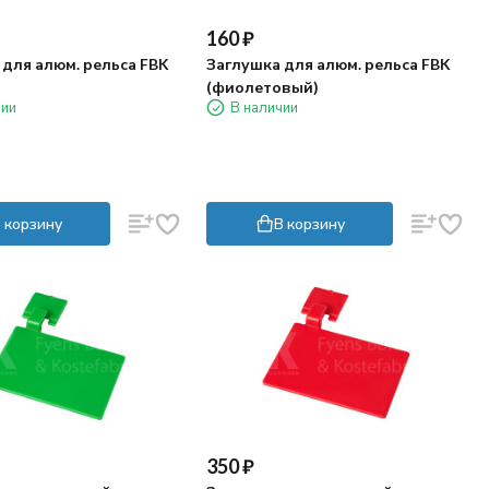
160
₽
 для алюм. рельса FBK
Заглушка для алюм. рельса FBK
(фиолетовый)
чии
В наличии
 корзину
В корзину
350
₽