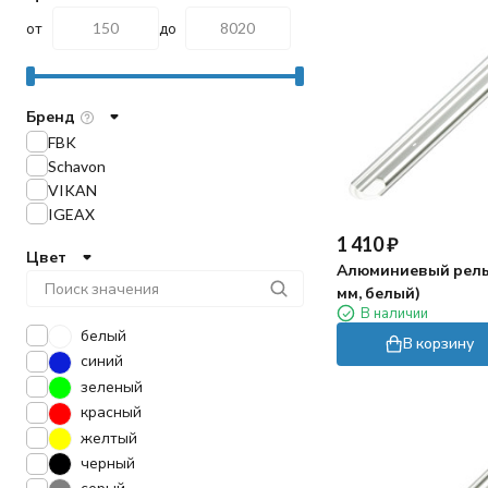
от
до
Бренд
FBK
Schavon
VIKAN
IGEAX
1 410
₽
Цвет
Алюминиевый рельс
мм, белый)
В наличии
белый
В корзину
синий
зеленый
красный
желтый
черный
серый