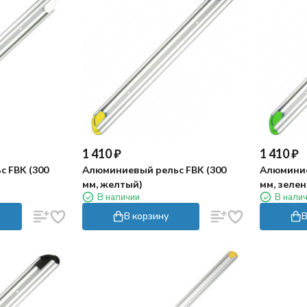
1 410
₽
1 410
₽
 FBK (300
Алюминиевый рельс FBK (300
Алюминие
мм, желтый)
мм, зеле
В наличии
В нали
В корзину
В