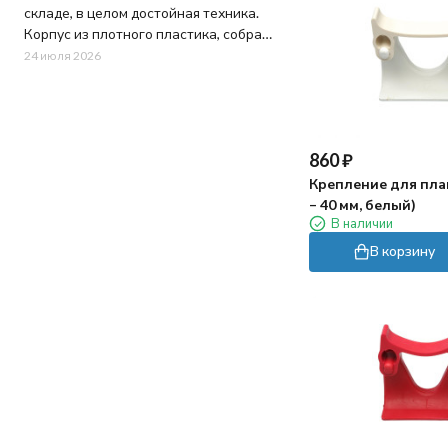
складе, в целом достойная техника.
Заказ оформили быстро, в магазине
Корпус из плотного пластика, собран
перезвонили почти сразу, уточнили
на совесть - ничего не люфтит и не
24 июля 2026
пару моментов по доставке. Привезли
скрипит при работе. Щетка крутится
в обещанный день, упаковка была
быстро, грязь оттирает хорошо, но вот
целая, внутри все на месте.
шнур питания коротковат, приходится
через удлинитель работать.
Пока использовали несколько раз -
860
₽
впечатления хорошие. Конечно если
Крепление для пла
на дне прям много крупного мусора, то
– 40 мм, белый)
лучше сначала собрать его сачком))
В наличии
В корзину