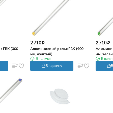
2 710
₽
2 710
₽
 FBK (300
Алюминиевый рельс FBK (900
Алюминие
мм, желтый)
мм, зеле
В наличии
В нали
В корзину
В