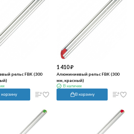
1 410
₽
вый рельс FBK (300
Алюминиевый рельс FBK (300
ный)
мм, красный)
чии
В наличии
 корзину
В корзину