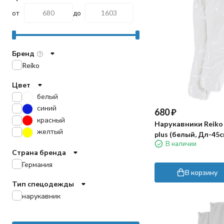
от
до
Бренд
Reiko
Цвет
белый
синий
680
₽
красный
Нарукавники Reiko 
желтый
plus (белый, Дл-45с
В наличии
Страна бренда
Германия
В корзину
Тип спецодежды
нарукавник