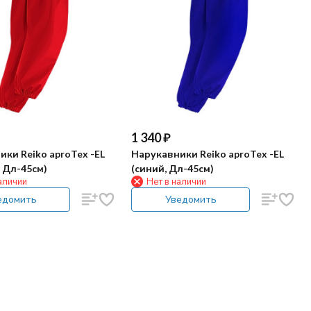
1 340
₽
ки Reiko aproTex -EL
Нарукавники Reiko aproTex -EL
 Дл-45см)
(синий, Дл-45см)
аличии
Нет в наличии
едомить
Уведомить