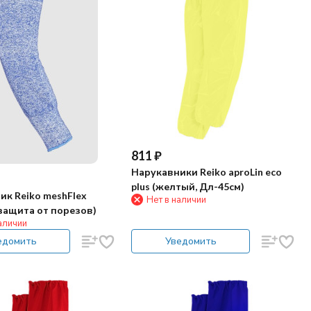
811
₽
Нарукавники Reiko aproLin eco
plus (желтый, Дл-45см)
ик Reiko meshFlex
Нет в наличии
защита от порезов)
аличии
едомить
Уведомить