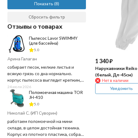
Показать
Сбросить фильтр
Отзывы о товарах
Пылесос Lavor SWIMMY
(для бассейна)
5.0
Арина Галаган
1 340
₽
собирает песок, мелкие листья и
Нарукавники Reiko 
всякую грязь со дна нормально.
(белый, Дл-45см)
корпус пылесоса выглядит крепким,
Нет в наличии
пластик не "хлипкий", а шланг
24 июля 2026
Уведомить
Поломоечная машина TOR
достаточно длинный, не пришлось
JH-410
ничего докупать. Используем для
5.0
чистки бассейна 20 кв.м. в частном
доме - хватает мощности и длины
Николай С. (ИП Суворин)
шнура.
работаем поломоечной на мини
складе, в целом достойная техника.
Заказ оформили быстро, в магазине
Корпус из плотного пластика, собран