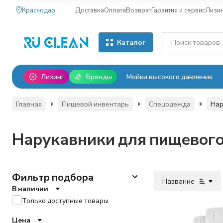
Краснодар
Доставка
Оплата
Возврат
Гарантия и сервис
Лизи
Каталог
Лизинг
Бренды
Мойки высокого давления
Главная
Пищевой инвентарь
Спецодежда
Нар
Нарукавники для пищевого
Фильтр подбора
Название
В наличии
Только доступные товары
Цена