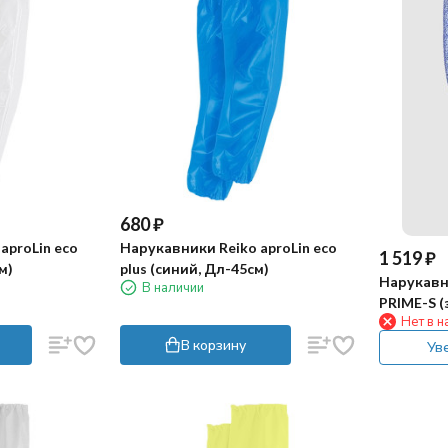
680
₽
aproLin eco
Нарукавники Reiko aproLin eco
1 519
₽
м)
plus (синий, Дл-45см)
Нарукавн
В наличии
PRIME-S (
Нет в н
В корзину
Ув