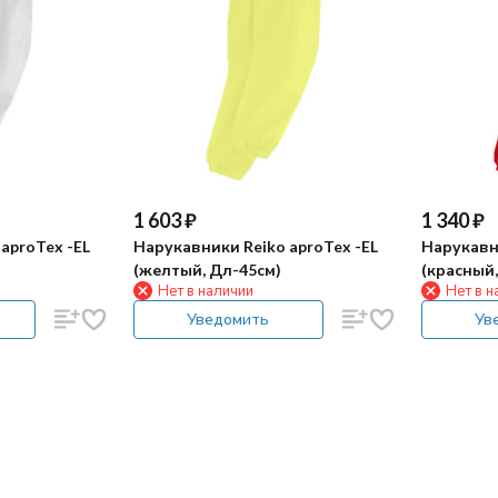
1 603
₽
1 340
₽
aproTex -EL
Нарукавники Reiko aproTex -EL
Нарукавни
(желтый, Дл-45см)
(красный,
Нет в наличии
Нет в н
Уведомить
Ув