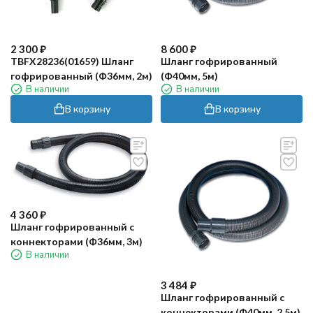
2 300
₽
8 600
₽
TBFX28236(01659) Шланг
Шланг гофрированный
гофрированный (Ф36мм, 2м)
(Ф40мм, 5м)
В наличии
В наличии
В корзину
В корзину
4 360
₽
Шланг гофрированный с
коннекторами (Ф36мм, 3м)
В наличии
3 484
₽
Шланг гофрированный с
коннекторами (Ф40мм, 2.5м)