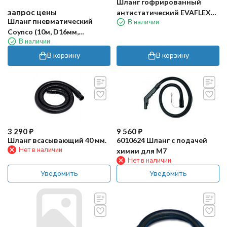
Шланг гофрированный
запрос цены
антистатический EVAFLEX
Шланг пневматический
В наличии
(D50мм, 1 м.п.)
Coynco (10м, D16мм,
В наличии
антистатический)
В корзину
В корзину
3 290
₽
9 560
₽
Шланг всасывающий 40 мм.
6010624 Шланг с подачей
Нет в наличии
химии для M7
Нет в наличии
Уведомить
Уведомить