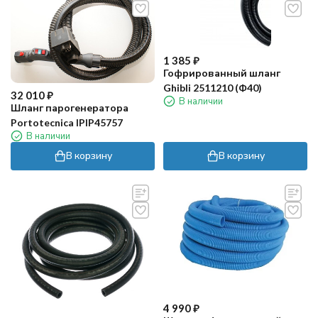
1 385
₽
Гофрированный шланг
Ghibli 2511210 (Ф40)
32 010
₽
В наличии
Шланг парогенератора
Portotecnica IPIP45757
В наличии
В корзину
В корзину
4 990
₽