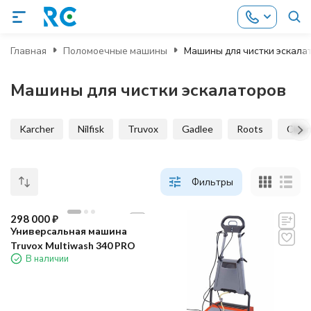
Главная
Поломоечные машины
Машины для чистки эскала
Машины для чистки эскалаторов
Karcher
Nilfisk
Truvox
Gadlee
Roots
Clean
Фильтры
298 000
₽
Универсальная машина
Truvox Multiwash 340 PRO
В наличии