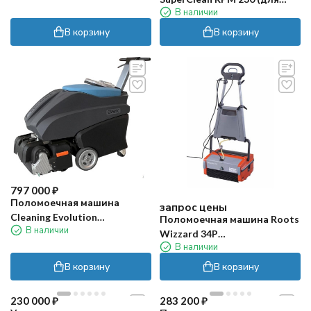
В наличии
эскалаторов)
В корзину
В корзину
797 000
₽
Поломоечная машина
запрос цены
Cleaning Evolution
Поломоечная машина Roots
В наличии
ESCALATOR 52/17 (для
Wizzard 34P
эскалаторов)
В наличии
(аккумуляторная)
В корзину
В корзину
230 000
₽
283 200
₽