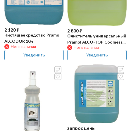
2 120
₽
2 800
₽
Чистящее средство Pramol
Очиститель универсальный
ALCODOR 10л
Pramol ALCO-TOP Coolness
Нет в наличии
Нет в наличии
10л
Уведомить
Уведомить
запрос цены