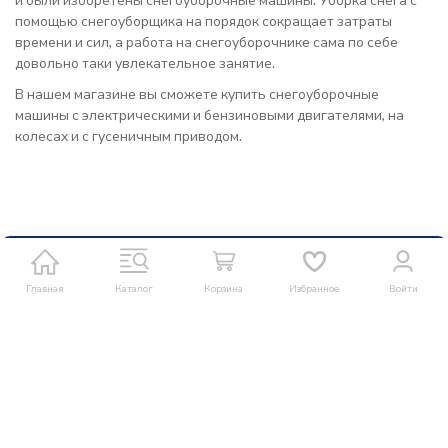
помощью снегоуборщика на порядок сокращает затраты
времени и сил, а работа на снегоуборочнике сама по себе
довольно таки увлекательное занятие.
В нашем магазине вы сможете купить снегоуборочные
машины с электрическими и бензиновыми двигателями, на
колесах и с гусеничным приводом.
Главная
Каталог
Корзина
Избранное
Войти
Интернет-магазин оборудования и комплектующих для мойки и
клининга
8 (861) 204-20-50
info@ru-clean.ru
Telegram
Whatsapp
Мы в соцсетях