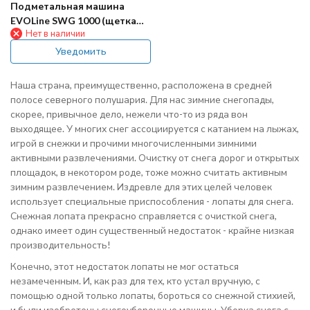
Подметальная машина
EVOLine SWG 1000 (щетка
Нет в наличии
для снега)
Уведомить
Наша страна, преимущественно, расположена в средней
полосе северного полушария. Для нас зимние снегопады,
скорее, привычное дело, нежели что-то из ряда вон
выходящее. У многих снег ассоциируется с катанием на лыжах,
игрой в снежки и прочими многочисленными зимними
активными развлечениями. Очистку от снега дорог и открытых
площадок, в некотором роде, тоже можно считать активным
зимним развлечением. Издревле для этих целей человек
использует специальные приспособления - лопаты для снега.
Снежная лопата прекрасно справляется с очисткой снега,
однако имеет один существенный недостаток - крайне низкая
производительность!
Конечно, этот недостаток лопаты не мог остаться
незамеченным. И, как раз для тех, кто устал вручную, с
помощью одной только лопаты, бороться со снежной стихией,
и были изобретены снегоуборочные машины. Уборка снега с