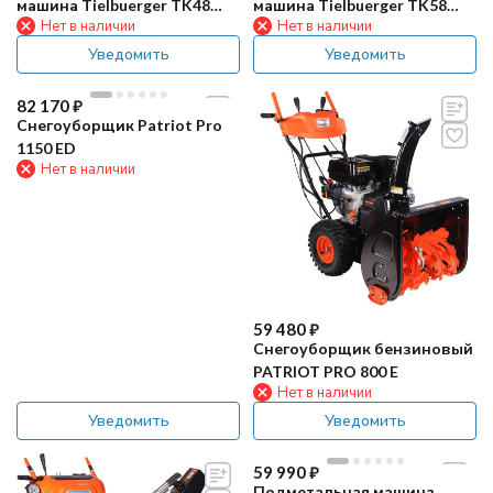
машина Tielbuerger TK48
машина Tielbuerger TK58
Нет в наличии
Нет в наличии
Professional HYDRO (B&S)
Professional HYDRO (B&S)
Уведомить
Уведомить
82 170
₽
Снегоуборщик Patriot Pro
1150 ED
Нет в наличии
59 480
₽
Снегоуборщик бензиновый
PATRIOT PRO 800 E
Нет в наличии
Уведомить
Уведомить
59 990
₽
Подметальная машина