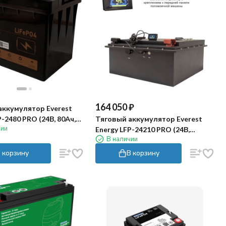
164 050
₽
аккумулятор Everest
Тяговый аккумулятор Everest
P-2480 PRO (24В, 80Ач,
чии
Energy LFP-24210 PRO (24В,
В наличии
210Ач, LiFePO4)
 корзину
В корзину