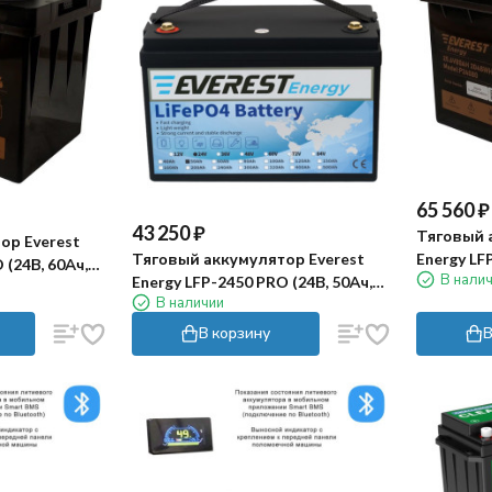
65 560
₽
43 250
₽
Тяговый 
ор Everest
Тяговый аккумулятор Everest
Energy LF
 (24В, 60Ач,
В нали
Energy LFP-2450 PRO (24В, 50Ач,
LiFePO4)
В наличии
LiFePo4)
В корзину
В