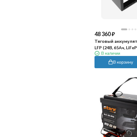
155
160
162
167
170
48 360
₽
172
Тяговый аккумулят
173
LFP (24В, 65Ач, LiFe
175
В наличии
177
В корзину
180
181
184
185
186
188
190
194
195
197
198