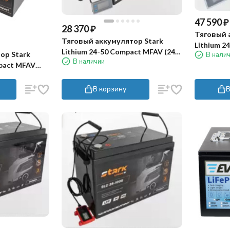
47 590
₽
28 370
₽
Тяговый 
Тяговый аккумулятор Stark
Lithium 2
Lithium 24-50 Compact MFAV (24В,
ор Stark
В нали
72Ач, Li-i
В наличии
50Ач, LiFePO4)
mpact MFAV
В корзину
В