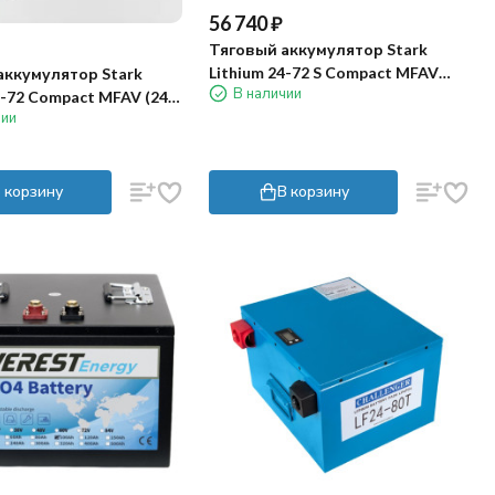
56 740
₽
Тяговый аккумулятор Stark
Lithium 24-72 S Compact MFAV
аккумулятор Stark
В наличии
(24В, 72Ач, Li-ion)
4-72 Compact MFAV (24В,
чии
on)
 корзину
В корзину