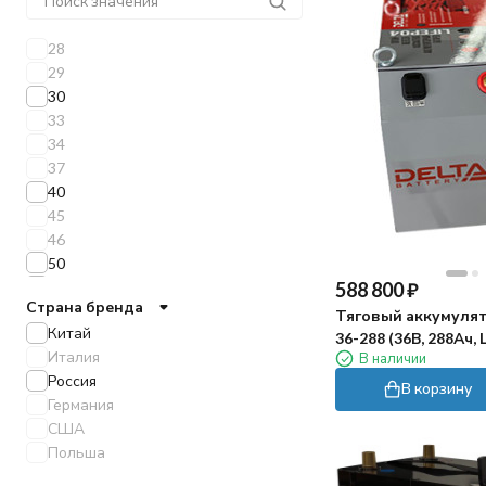
28
29
30
33
34
37
40
45
46
50
588 800
₽
52
Страна бренда
54
Тяговый аккумулят
Китай
55
36-288 (36В, 288Ач, L
Италия
В наличии
60
Россия
65
В корзину
Германия
66
США
69
Польша
70
71