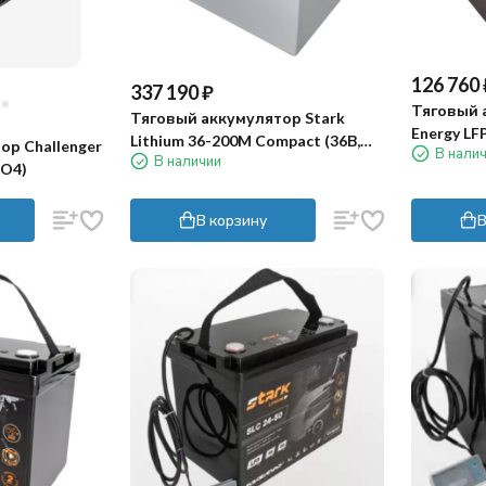
126 760
337 190
₽
Тяговый 
Тяговый аккумулятор Stark
Energy LF
Lithium 36-200M Compact (36В,
ор Challenger
В нали
LiFePO4)
В наличии
200Ач, Li-ion)
PO4)
В корзину
В