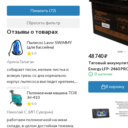
72
74
Показать
75
Сбросить фильтр
76
77
Отзывы о товарах
78
79
Пылесос Lavor SWIMMY
(для бассейна)
80
5.0
82
48 740
₽
83
Арина Галаган
Тяговый аккумулят
84
Energy LFP-2460 PRO
собирает песок, мелкие листья и
85
В наличии
LiFePO4)
всякую грязь со дна нормально.
88
корпус пылесоса выглядит крепким,
89
В корзину
пластик не "хлипкий", а шланг
24 июля 2026
90
Поломоечная машина TOR
достаточно длинный, не пришлось
JH-410
92
ничего докупать. Используем для
5.0
95
чистки бассейна 20 кв.м. в частном
99
доме - хватает мощности и длины
Николай С. (ИП Суворин)
100
шнура.
работаем поломоечной на мини
105
складе, в целом достойная техника.