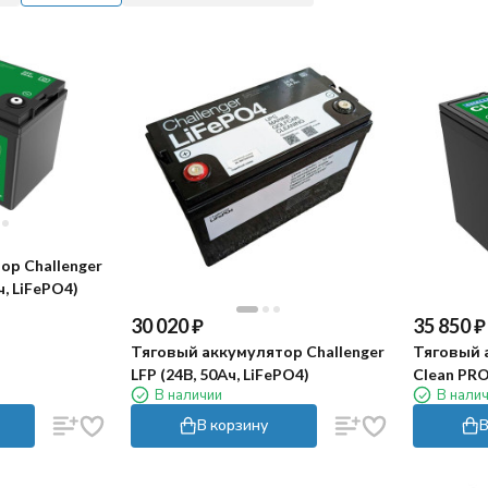
ор Challenger
ч, LiFePO4)
30 020
₽
35 850
₽
Тяговый аккумулятор Challenger
Тяговый 
LFP (24В, 50Ач, LiFePO4)
Clean PRO
В наличии
В нали
В корзину
В