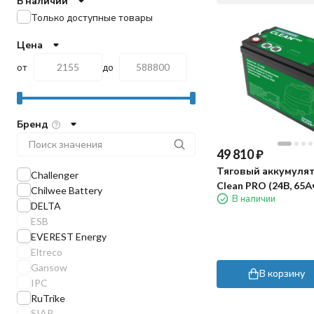
В наличии
Только доступные товары
Цена
от
до
Бренд
49 810
₽
Тяговый аккумулят
Challenger
Clean PRO (24В, 65А
Chilwee Battery
В наличии
DELTA
ESB
EVEREST Energy
Eltreco
Gansow
В корзину
IPC
RuTrike
SIAP