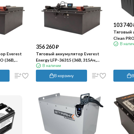
103 740
Тяговый 
Clean PRO
В нали
356 260
₽
ор Everest
Тяговый аккумулятор Everest
O (36В,
Energy LFP-36315 (36В, 315Ач,
В наличии
LiFePO4)
В корзину
В