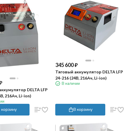
345 600
₽
Тяговый аккумулятор DELTA LFP
24-216 (24В, 216Ач, Li-ion)
₽
В наличии
аккумулятор DELTA LFP
В, 216Ач, Li-ion)
чии
 корзину
В корзину