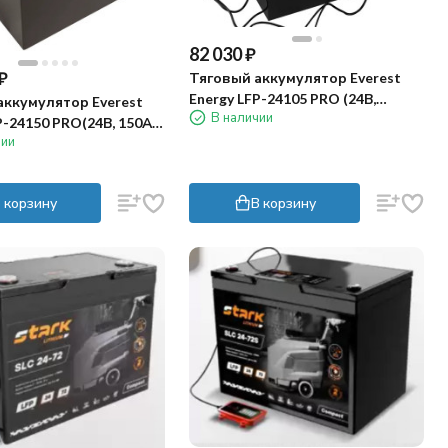
82 030
₽
₽
Тяговый аккумулятор Everest
Energy LFP-24105 PRO (24В,
аккумулятор Everest
В наличии
105Ач, LiFePO4)
P-24150 PRO(24В, 150Ач,
чии
 корзину
В корзину