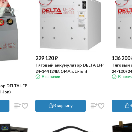
229 120
₽
136 200
Тяговый аккумулятор DELTA LFP
Тяговый 
24-144 (24В, 144Ач, Li-ion)
24-100 (24
В наличии
В нали
ор DELTA LFP
i-ion)
В корзину
В