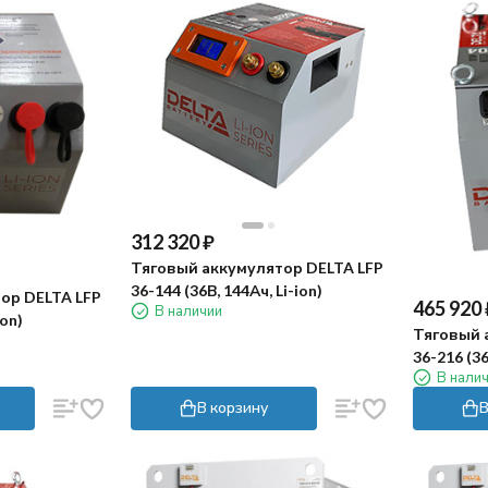
312 320
₽
Тяговый аккумулятор DELTA LFP
36-144 (36В, 144Ач, Li-ion)
ор DELTA LFP
465 920
В наличии
ion)
Тяговый 
36-216 (36
В нали
В корзину
В