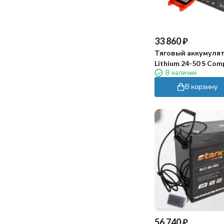
199
200
204
206
33 860
₽
210
Тяговый аккумулят
213
Lithium 24-50 S Co
215
В наличии
(24В, 50Ач, Li-ion)
216
В корзину
223
225
226
240
242
245
250
258
261
263
265
270
56 740
₽