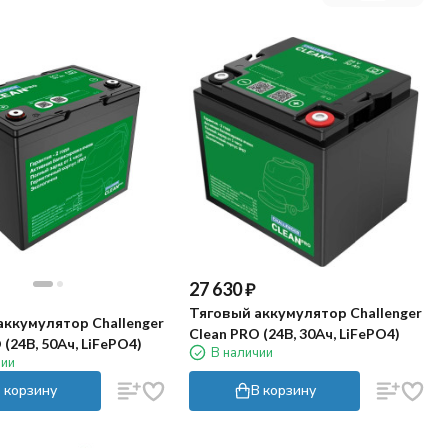
27 630
₽
Тяговый аккумулятор Challenger
аккумулятор Challenger
Clean PRO (24В, 30Ач, LiFePO4)
 (24В, 50Ач, LiFePO4)
В наличии
чии
 корзину
В корзину