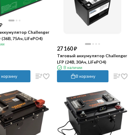
₽
аккумулятор Challenger
 (36В, 75Ач, LiFePO4)
чии
27 160
₽
Тяговый аккумулятор Challenger
LFP (24В, 30Ач, LiFePO4)
В наличии
 корзину
В корзину