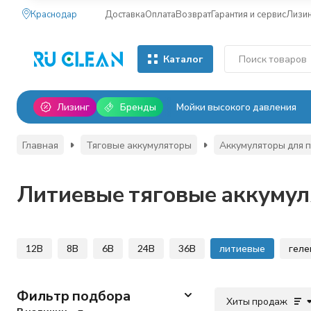
Краснодар
Доставка
Оплата
Возврат
Гарантия и сервис
Лизи
Каталог
Лизинг
Бренды
Мойки высокого давления
Главная
Тяговые аккумуляторы
Аккумуляторы для 
Литиевые тяговые аккуму
12В
8В
6В
24В
36В
литиевые
геле
Фильтр подбора
Хиты продаж