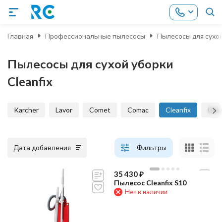
Главная
Профессиональные пылесосы
Пылесосы для сухо
Пылесосы для сухой уборки
Cleanfix
Karcher
Lavor
Comet
Comac
Cleanfix
Col
Дата добавления
Фильтры
35 430
₽
Пылесос Cleanfix S10
Нет в наличии