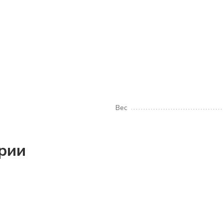
Вес
ории