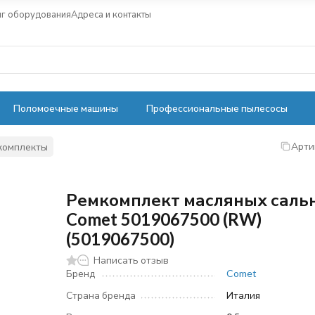
нг оборудования
Адреса и контакты
Поломоечные машины
Профессиональные пылесосы
Арти
комплекты
Ремкомплект масляных саль
Comet 5019067500 (RW)
(5019067500)
Написать отзыв
Бренд
Comet
Страна бренда
Италия