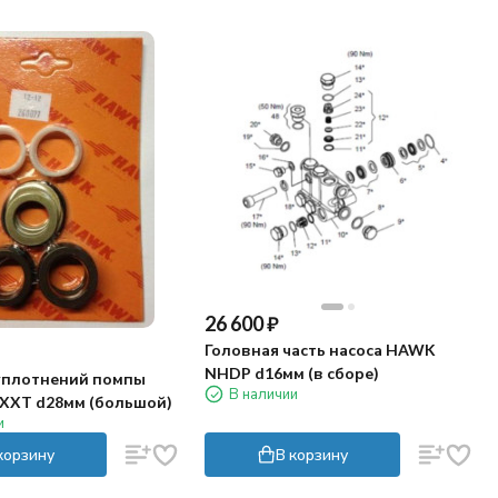
26 600
₽
Головная часть насоса HAWK
NHDP d16мм (в сборе)
уплотнений помпы
В наличии
XXT d28мм (большой)
и
корзину
В корзину