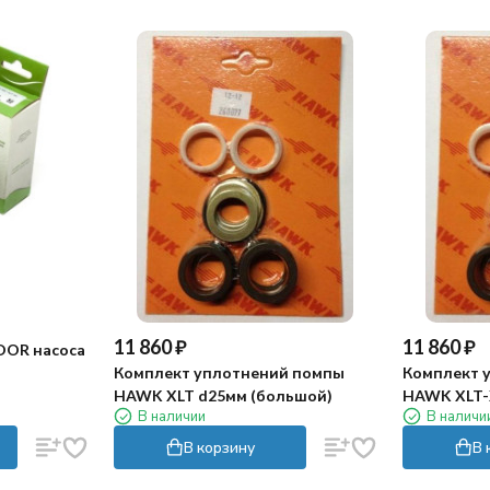
11 860
₽
11 860
₽
DOR насоса
Комплект уплотнений помпы
Комплект 
HAWK XLT d25мм (большой)
HAWK XLT-
В наличии
В наличи
В корзину
В 