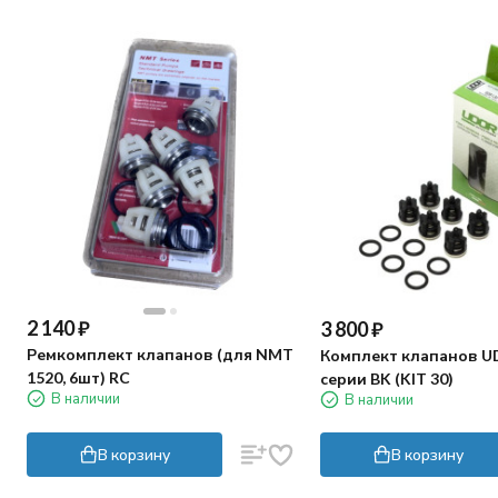
2 140
₽
3 800
₽
Ремкомплект клапанов (для NMT
Комплект клапанов U
1520, 6шт) RC
серии BK (KIT 30)
В наличии
В наличии
В корзину
В корзину