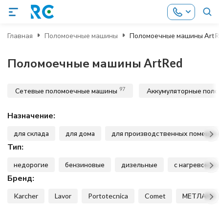
Главная
Поломоечные машины
Поломоечные машины Art
Поломоечные машины ArtRed
97
Сетевые поломоечные машины
Аккумуляторные пол
Назначение:
для склада
для дома
для производственных помеще
Тип:
недорогие
бензиновые
дизельные
с нагревом в
Бренд:
Karcher
Lavor
Portotecnica
Comet
МЕТЛАНА