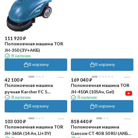
111 920
₽
Поломоечная машина TOR
JH-350 (ЗУ+АКБ)
В наличии
В корзину
В корзину
42 100
₽
169 040
₽
Поломоечная машина
Поломоечная машина TOR
ручная Karcher FC 5
JH-410A (105Ач, Gel)
В наличии
В наличии
CORDLESS
В корзину
В корзину
103 030
₽
818 440
₽
Поломоечная машина TOR
Поломоечная машина
JH-360А (14 Ач, Li+ЗУ)
Gansow CT 40 B 50 RU (АКБ