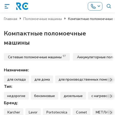
Главная
Поломоечные машины
Компактные поломоечные
Компактные поломоечные
машины
97
Сетевые поломоечные машины
Аккумуляторные пол
Назначение:
для склада
для дома
для производственных помеще
Тип:
недорогие
бензиновые
дизельные
с нагревом в
Бренд:
Karcher
Lavor
Portotecnica
Comet
МЕТЛАНА