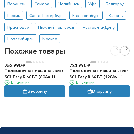
Воронеж
Самара
Челябинск
Уфа
Белгород
Пермь
Санкт-Петербург
Екатеринбург
Казань
Краснодар
Нижний Новгород
Ростов-на-Дону
Новосибирск
Москва
Похожие товары
752 990
₽
781 990
₽
Поломоечная машина Lavor
Поломоечная машина Lavor
SCL Easy R 66 BT (80Ач, Li-
SCL Easy R 66 BT (120Ач, Li-
В наличии
В наличии
ion)
ion)
В корзину
В корзину