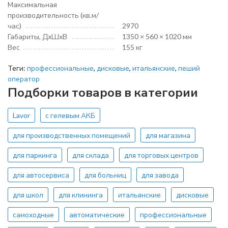
Максимальная
производительность (кв.м/
час)
2970
Габариты, ДхШхВ
1350 × 560 × 1020 мм
Вес
155 кг
Теги:
профессиональные
,
дисковые
,
итальянские
,
пеший
оператор
Подборки товаров в категории
Lavor
с гелевым АКБ
для производственных помещений
для магазина
для паркинга
для склада
для торговых центров
для автосервиса
для больниц
для завода
для школ
для клининга
итальянские
дисковые
самоходные
автоматические
профессиональные