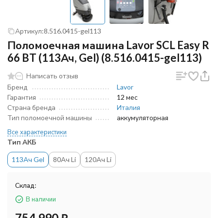
Артикул:
8.516.0415-gel113
Поломоечная машина Lavor SCL Easy R
66 BT (113Ач, Gel) (8.516.0415-gel113)
Написать отзыв
Бренд
Lavor
Гарантия
12 мес
Страна бренда
Италия
Тип поломоечной машины
аккумуляторная
Все характеристики
Тип АКБ
113Ач Gel
80Ач Li
120Ач Li
Склад:
В наличии
754 990
₽