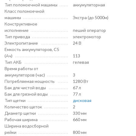
Тип поломоечной машины
аккумуляторная
Класс поломоечной
машины
Экстра (до 5000м)
Конструктивное
исполнение
пеший оператор
Тип привода
электромотор
Электропитание
24 В
Емкость аккумуляторов, C5
(Ач)
113
Тип АКБ
гелевая
Время работы от
аккумуляторов (час)
3
Потребляемая мощность
1280 Вт
Бак для чистой воды
67 л
Бак для грязной воды
77 л
Тип щетки
дисковая
Количество щеток
2
Диаметр щетки
330 мм
Рабочая ширина
660 мм
Ширина водосборной
рейки
800 мм