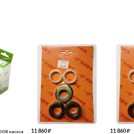
11 860
₽
11 860
₽
DOR насоса