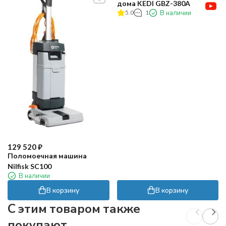
дома KEDI GBZ-380A
5.0
1
В наличии
129 520
₽
Поломоечная машина
Nilfisk SC100
В наличии
В корзину
В корзину
C этим товаром также
покупают