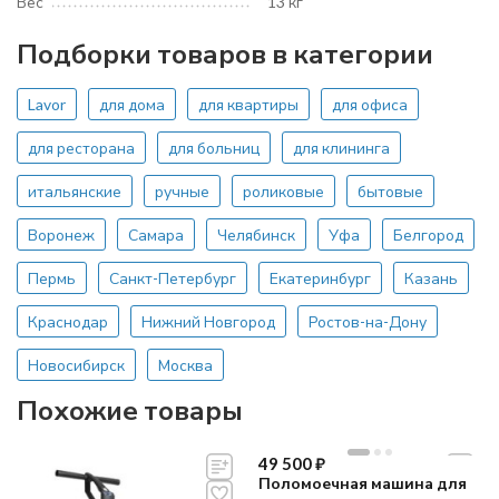
Вес
13 кг
Подборки товаров в категории
Lavor
для дома
для квартиры
для офиса
для ресторана
для больниц
для клининга
итальянские
ручные
роликовые
бытовые
Воронеж
Самара
Челябинск
Уфа
Белгород
Пермь
Санкт-Петербург
Екатеринбург
Казань
Краснодар
Нижний Новгород
Ростов-на-Дону
Новосибирск
Москва
Похожие товары
49 500
₽
Поломоечная машина для