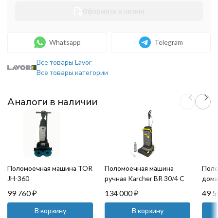
Оформить в лизинг
Whatsapp
Telegram
Все товары Lavor
Все товары категории
Аналоги в наличии
Поломоечная машина TOR
Поломоечная машина
Поло
JH-360
ручная Karcher BR 30/4 C
дома
Retail
99 760
₽
134 000
₽
49 
В корзину
В корзину