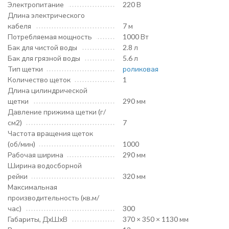
Электропитание
220 В
Длина электрического
кабеля
7 м
Потребляемая мощность
1000 Вт
Бак для чистой воды
2.8 л
Бак для грязной воды
5.6 л
Тип щетки
роликовая
Количество щеток
1
Длина цилиндрической
щетки
290 мм
Давление прижима щетки (г/
см2)
7
Частота вращения щеток
(об/мин)
1000
Рабочая ширина
290 мм
Ширина водосборной
рейки
320 мм
Максимальная
производительность (кв.м/
час)
300
Габариты, ДхШхВ
370 × 350 × 1130 мм