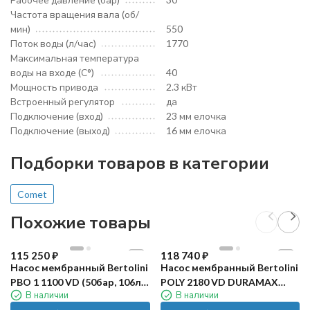
Частота вращения вала (об/
мин)
550
Поток воды (л/час)
1770
Максимальная температура
воды на входе (С°)
40
Мощность привода
2.3 кВт
Встроенный регулятор
да
Подключение (вход)
23 мм елочка
Подключение (выход)
16 мм елочка
Подборки товаров в категории
Comet
Похожие товары
115 250
₽
118 740
₽
Насос мембранный Bertolini
Насос мембранный Bertolini
PBO 1 1100 VD (50бар, 106л/
POLY 2180 VD DURAMAX
В наличии
В наличии
мин, ВОМ, 1"3/8, 2х-
(15бар, 165л/мин, ВОМ 1"3/8,