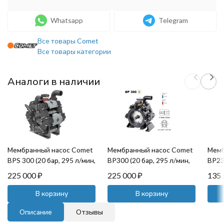
Whatsapp
Telegram
Все товары Comet
Все товары категории
Аналоги в наличии
Мембранный насос Comet
Мембранный насос Comet
Мемб
BPS 300 (20 бар, 295 л/мин,
BP300 (20 бар, 295 л/мин,
BP235
ВОМ 1"⅜-32 мм)
полый вал 32 мм)
мин,
225 000
₽
225 000
₽
135
В корзину
В корзину
Описание
Отзывы