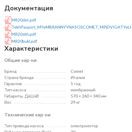
Документация
MR20det.pdf
TekhPasport_MYeMBRANNYYNASOSCOMET_MPiDVIGATYeLH
MR20skh.pdf
MR20bukl.pdf
Характеристики
Общие хар-ки
Бренд
Comet
Страна бренда
Италия
Гарантия
1 год
Тип насоса
мембранный
Габариты, ДхШхВ
570 × 260 × 340 мм
Вес
29 кг
Технические хар-ки
Тип привода насоса
электромотор
Рабочее давление (бар)
30