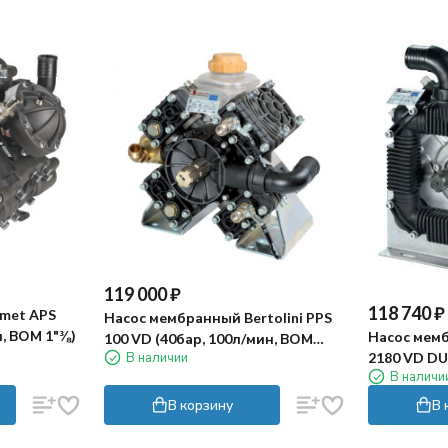
119 000
₽
118 740
₽
met APS
Насос мембранный Bertolini PPS
н, ВОМ 1"⅜)
Насос мемб
100 VD (40бар, 100л/мин, ВОМ
В наличии
2180 VD DU
1"3/8, 2х-сторонний)
В наличи
мин, ВОМ 1
В корзину
В 