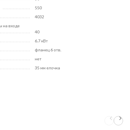
550
4032
ы на входе
40
6.7 кВт
фланец 6 отв.
нет
35 мм елочка