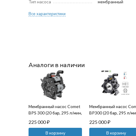
Тип насоса
мембранный
Все характеристики
Аналоги в наличии
Мембранный насос Comet
Мембранный насос Co
BPS 300 (20 бар, 295 л/мин,
BP300 (20 бар, 295 л/ми
ВОМ 1"⅜-32 мм)
полый вал 32 мм)
225 000
₽
225 000
₽
В корзину
В корзину