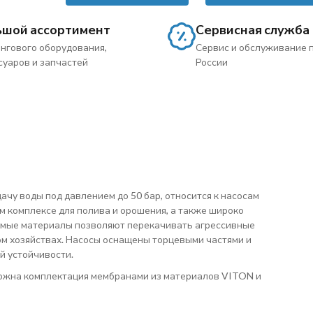
ьшой ассортимент
Сервисная служба
нгового оборудования,
Сервис и обслуживание 
суаров и запчастей
России
у воды под давлением до 50 бар, относится к насосам
 комплексе для полива и орошения, а также широко
уемые материалы позволяют перекачивать агрессивные
ом хозяйствах. Насосы оснащены торцевыми частями и
й устойчивости.
зможна комплектация мембранами из материалов VITON и