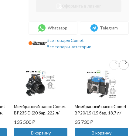
Оформить в лизинг
Whatsapp
Telegram
Все товары Comet
Все товары категории
met
Мембранный насос Comet
Мембранный насос Comet
н,
BP235 D (20 бар, 222 л/
BP20/15 (15 бар, 18,7 л/
мин, ВОМ 1"3/8)
мин, ВОМ 1"3/8)
135 500
₽
35 730
₽
В корзину
В корзину