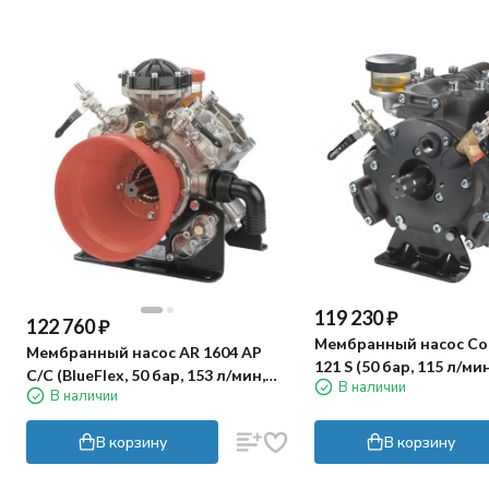
119 230
₽
122 760
₽
Мембранный насос Co
Мембранный насос AR 1604 AP
121 S (50 бар, 115 л/ми
C/C (BlueFlex, 50 бар, 153 л/мин,
В наличии
В наличии
ВОМ 1"⅜)
В корзину
В корзину