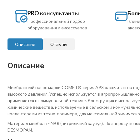
PRO консультанты
Бол
Профессиональный подбор
Клини
оборудования и аксессуаров
аксес
Описание
Отзывы
Описание
Мембранный насос марки COMET® серия APS рассчитан на подач
высокого давления. Успешно используется в агропромышленном
применяется в коммунальной технике. Конструкция и использ
химические вещества, используемые в сельском и коммунальн
коллекторами из техно-полимера, для максимальной химическо
Материал мембран - NBR (нитрильный каучук). По запросу во
DESMOPAN.