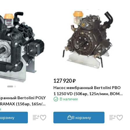
127 920
₽
Насос мембранный Bertolini PBO
1 1250 VD (50бар, 125л/мин, ВОМ,
ранный Bertolini POLY
В наличии
1"3/8, 2х-сторонний)
RAMAX (15бар, 165л/
и
"3/8, 2х-сторонний)
корзину
В корзину