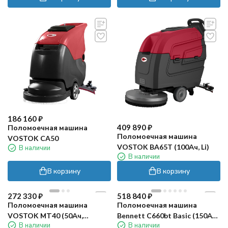
186 160
₽
409 890
₽
Поломоечная машина
Поломоечная машина
VOSTOK CA50
VOSTOK BA65T (100Ач, Li)
В наличии
В наличии
В корзину
В корзину
272 330
₽
518 840
₽
Поломоечная машина
Поломоечная машина
VOSTOK МТ40 (50Ач,
Bennett С660bt Basic (150Ач,
В наличии
В наличии
многофункциональная
Li)