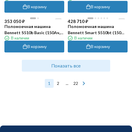
тележка)
В корзину
В корзину
353 050
₽
428 710
₽
Поломоечная машина
Поломоечная машина
Bennett S510b Basic (150Ач,
Bennett Smart S510bt (150
В наличии
В наличии
Li)
Ач, Li)
В корзину
В корзину
Показать все
1
2
...
22