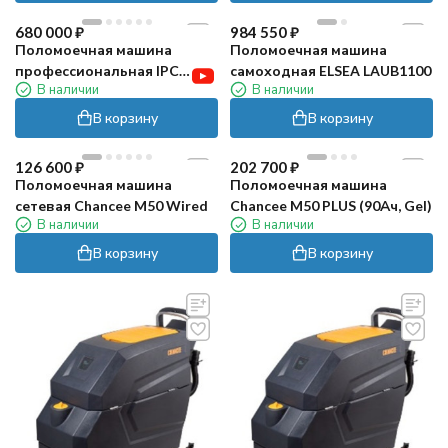
680 000
₽
984 550
₽
Поломоечная машина
Поломоечная машина
профессиональная IPC
самоходная ELSEA LAUB1100
В наличии
В наличии
Gansow CT 71 BT 70 GR
(серая, без АКБ и ЗУ)
В корзину
В корзину
126 600
₽
202 700
₽
Поломоечная машина
Поломоечная машина
сетевая Chancee M50 Wired
Chancee M50 PLUS (90Ач, Gel)
В наличии
В наличии
В корзину
В корзину