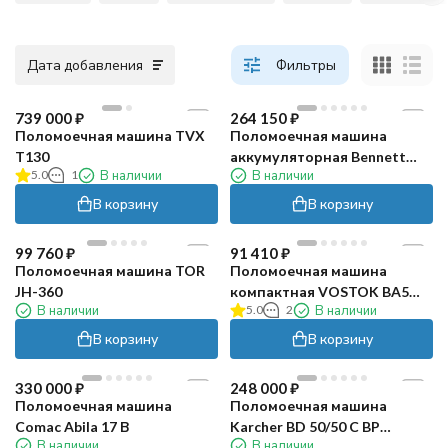
Дата добавления
Фильтры
739 000
₽
264 150
₽
Поломоечная машина TVX
Поломоечная машина
T130
аккумуляторная Bennett
5.0
1
В наличии
В наличии
S510b Basic (113 Ач)
В корзину
В корзину
99 760
₽
91 410
₽
Поломоечная машина TOR
Поломоечная машина
JH-360
компактная VOSTOK BA5
В наличии
5.0
2
В наличии
(6Ач, Li)
В корзину
В корзину
330 000
₽
248 000
₽
Поломоечная машина
Поломоечная машина
Comac Abila 17 В
Karcher BD 50/50 C BP
В наличии
В наличии
CLASSIC