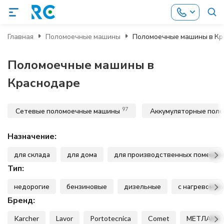
Главная
Поломоечные машины
Поломоечные машины в Кр
Поломоечные машины в
Краснодаре
97
Сетевые поломоечные машины
Аккумуляторные пол
Назначение:
для склада
для дома
для производственных помеще
Тип:
недорогие
бензиновые
дизельные
с нагревом в
Бренд:
Karcher
Lavor
Portotecnica
Comet
МЕТЛАНА