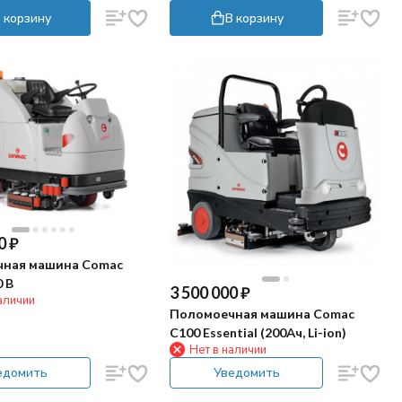
 корзину
В корзину
0
₽
ная машина Comac
 B
3 500 000
₽
аличии
Поломоечная машина Comac
C100 Essential (200Ач, Li-ion)
Нет в наличии
едомить
Уведомить