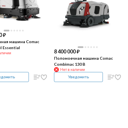
0
₽
ная машина Comac
l Essential
8 400 000
₽
аличии
Поломоечная машина Comac
Combimac 130 B
Нет в наличии
едомить
Уведомить