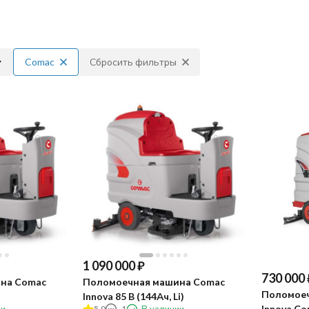
Comac
Сбросить фильтры
1 090 000
₽
730 000
на Comac
Поломоечная машина Comac
Поломоеч
Innova 85 B (144Ач, Li)
Innova Co
5.0
1