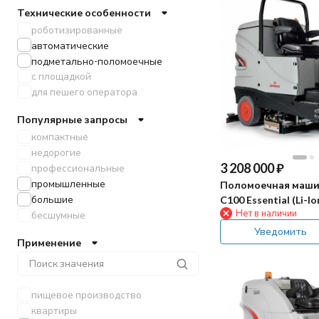
Технические особенности
роботизированные
автоматические
подметально-поломоечные
с площадкой
для пешего оператора
Популярные запросы
компактные
недорогие
3 208 000
₽
профессиональные
промышленные
Поломоечная маши
большие
C100 Essential (Li-Io
Нет в наличии
бесшумные
Уведомить
Применение
пищевое производство
квартиры