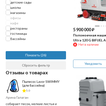
детские сады
школы
магазины
офисы
кафе
рестораны
5 900 000
₽
гостиницы
Поломоечная маши
бассейны
Ultra 120 G BIFUEL
автосервисы
Нет в наличии
гаражи
для дезинфекции
Показать
клининг
Уведомить
больницы
Сбросить фильтр
спортзалы
Отзывы о товарах
промышленность
производственные помещения
Пылесос Lavor SWIMMY
(для бассейна)
заводы
складские комплексы
5.0
гипермаркеты
Арина Галаган
торговые центры
собирает песок, мелкие листья и