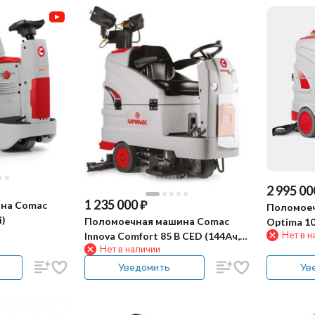
2 995 00
1 235 000
₽
на Comac
Поломоеч
i)
Поломоечная машина Comac
Optima 100
Нет в н
Innova Comfort 85 B CED (144Ач,
Нет в наличии
Li)
Уведомить
Ув