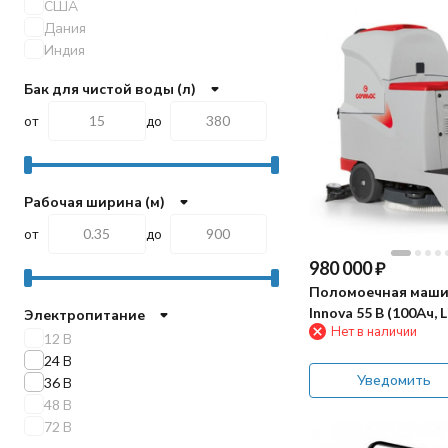
США
Дания
Индия
Бак для чистой воды (л)
от
до
Рабочая ширина (м)
от
до
980 000
₽
Поломоечная маши
Innova 55 B (100Ач, L
Электропитание
Нет в наличии
12 В
24 В
Уведомить
36 В
48 В
72 В