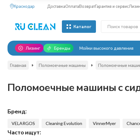
Краснодар
Доставка
Оплата
Возврат
Гарантия и сервис
Лизи
Каталог
Лизинг
Бренды
Мойки высокого давления
Главная
Поломоечные машины
Поломоечные машин
Поломоечные машины с си
Бренд:
VELARGOS
Cleaning Evolution
VinnerMyer
Chanc
Часто ищут: