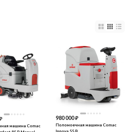
980 000
₽
₽
Поломоечная машина Comac
ная машина Comac
Innova 55 B
mfort 85 B Manual