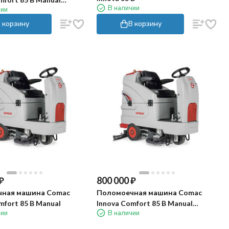
В наличии
чии
 корзину
В корзину
₽
800 000
₽
ная машина Comac
Поломоечная машина Comac
mfort 85 B Manual
Innova Comfort 85 B Manual
чии
В наличии
(200Ач, Li)