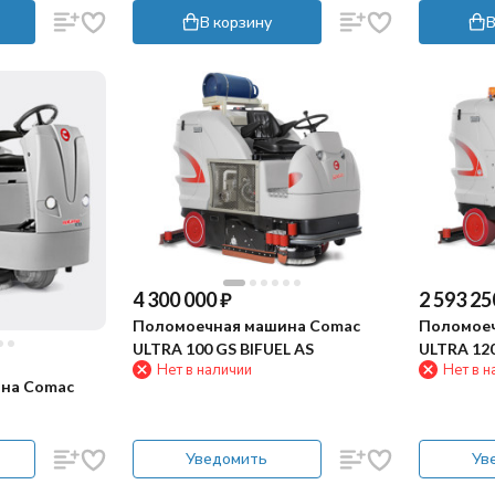
В корзину
В
4 300 000
₽
2 593 25
Поломоечная машина Comac
Поломоеч
ULTRA 100 GS BIFUEL AS
ULTRA 120
Нет в наличии
Нет в н
на Comac
Уведомить
Ув