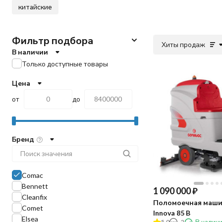
китайские
Фильтр подбора
Хиты продаж
В наличии
Только доступные товары
Цена
от
до
Бренд
Comac
Bennett
1 090 000
₽
Cleanfix
Поломоечная маши
Comet
Innova 85 B
Elsea
5.0
2