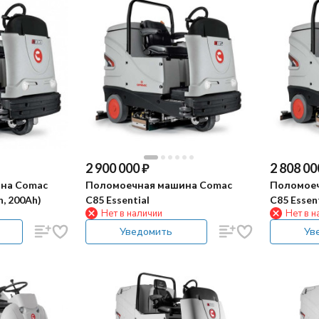
2 900 000
₽
2 808 00
на Comac
Поломоечная машина Comac
Поломоеч
n, 200Ah)
C85 Essential
C85 Essent
Нет в наличии
Нет в н
Уведомить
Ув