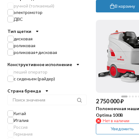
Pennon
ручной (толкаемый)
В корзину
электромотор
ДВС
Тип щетки
дисковая
роликовая
роликовая+дисковая
Конструктивное исполнение
пеший оператор
с сиденьем (райдер)
Страна бренда
2 750 000
₽
Поломоечная маши
Китай
Optima 100B
Италия
Нет в наличии
Россия
Уведомить
Германия