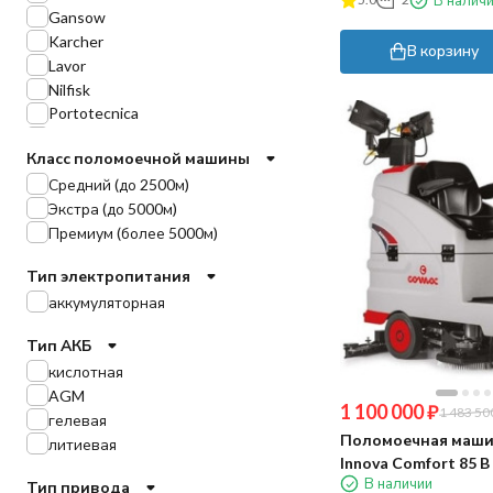
В налич
Gansow
Karcher
В корзину
Lavor
Nilfisk
Portotecnica
TOR
Класс поломоечной машины
TVX
Средний (до 2500м)
Tennant
Экстра (до 5000м)
Viper
Премиум (более 5000м)
МЕТЛАНА
EVOLine
Тип электропитания
Gadlee
аккумуляторная
Vostok
Chancee
Тип АКБ
Roots
кислотная
WELLLAND
AGM
Velargos
1 100 000
₽
1 483 50
гелевая
VinnerMyer
Поломоечная маши
литиевая
ICE
Innova Comfort 85 B
Cleaning Evolution
В наличии
Тип привода