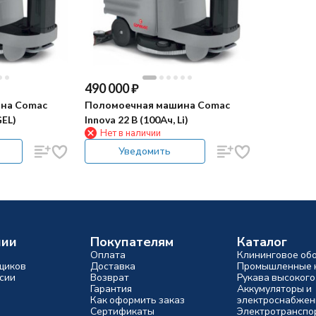
490 000
₽
на Comac
Поломоечная машина Comac
GEL)
Innova 22 B (100Ач, Li)
Нет в наличии
Уведомить
нии
Покупателям
Каталог
Оплата
Клининговое об
щиков
Доставка
Промышленные 
сии
Возврат
Рукава высокого
Гарантия
Аккумуляторы и
Как оформить заказ
электроснабжен
Сертификаты
Электротранспо