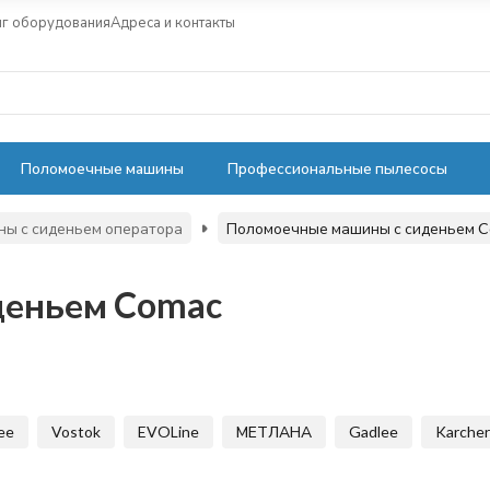
нг оборудования
Адреса и контакты
Поломоечные машины
Профессиональные пылесосы
ы с сиденьем оператора
Поломоечные машины с сиденьем 
деньем Comac
ee
Vostok
EVOLine
МЕТЛАНА
Gadlee
Karcher