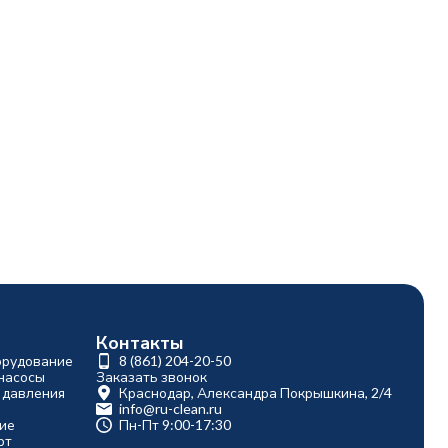
Контакты
орудование
8 (861) 204-20-50
насосы
Заказать звонок
 давления
Краснодар, Александра Покрышкина, 2/4
info@ru-clean.ru
ие
Пн-Пт 9:00-17:30
рт