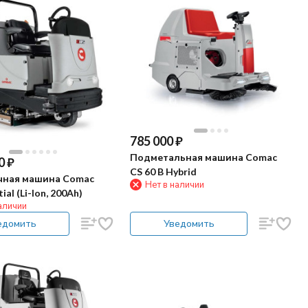
785 000
₽
Подметальная машина Comac
0
₽
CS 60 B Hybrid
ная машина Comac
Нет в наличии
ial (Li-Ion, 200Ah)
аличии
едомить
Уведомить