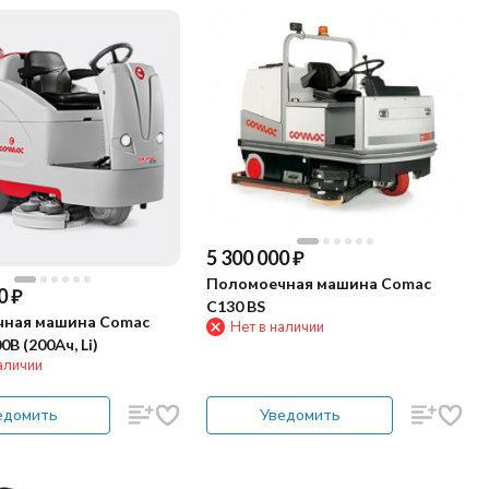
5 300 000
₽
Поломоечная машина Comac
0
₽
C130 BS
ная машина Comac
Нет в наличии
B (200Ач, Li)
аличии
едомить
Уведомить