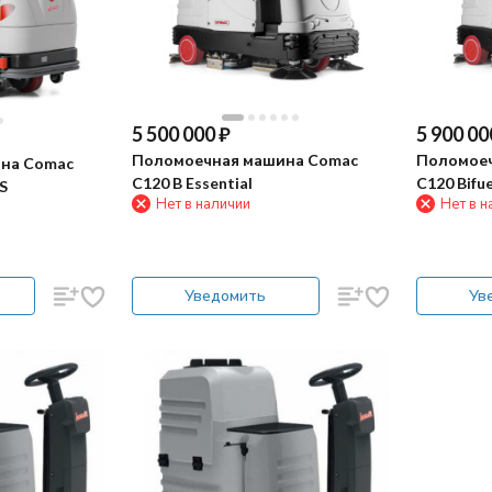
5 500 000
₽
5 900 00
Поломоечная машина Comac
Поломоеч
на Comac
C120 B Essential
C120 Bifue
 AS
Нет в наличии
Нет в н
Уведомить
Ув