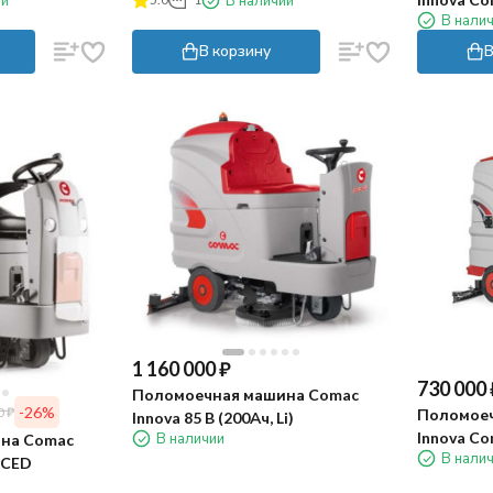
ии
В наличии
В нали
(144Ач, Li)
В корзину
В
1 160 000
₽
730 000
Поломоечная машина Comac
-26%
0
₽
Поломоеч
Innova 85 B (200Ач, Li)
Innova Co
В наличии
на Comac
В нали
 CED