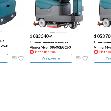
1 083 540
₽
1 053 70
ина
Поломоечная машина
Поломое
-G260
VinnerMyer S860REG260
VinnerMye
Нет в наличии
Нет в н
Уведомить
Ув