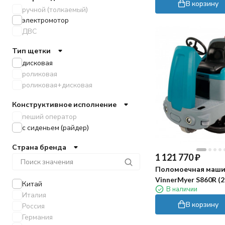
Pennon
В корзину
ручной (толкаемый)
электромотор
ДВС
Тип щетки
дисковая
роликовая
роликовая+дисковая
Конструктивное исполнение
пеший оператор
с сиденьем (райдер)
Страна бренда
1 121 770
₽
Поломоечная маш
VinnerMyer S860R (20
Китай
В наличии
Италия
В корзину
Россия
Германия