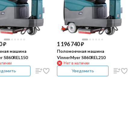
0
₽
1 196 740
₽
чная машина
Поломоечная машина
r S860REL150
VinnerMyer S860REL210
аличии
Нет в наличии
едомить
Уведомить