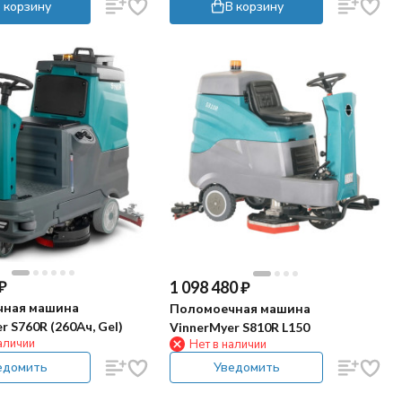
 корзину
В корзину
₽
1 098 480
₽
чная машина
Поломоечная машина
r S760R (260Ач, Gel)
VinnerMyer S810R L150
аличии
Нет в наличии
едомить
Уведомить