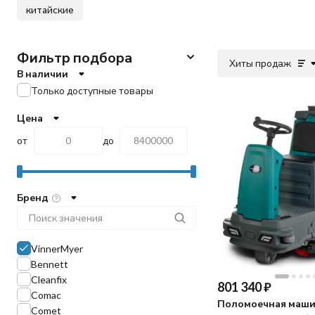
китайские
Фильтр подбора
Хиты продаж
В наличии
Только доступные товары
Цена
от
до
Бренд
VinnerMyer
Bennett
Cleanfix
801 340
₽
Comac
Поломоечная маш
Comet