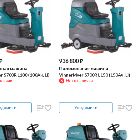
₽
936 800
₽
чная машина
Поломоечная машина
 S700R L100 (100Ач, Li)
VinnerMyer S700R L150 (150Ач, Li)
аличии
Нет в наличии
едомить
Уведомить