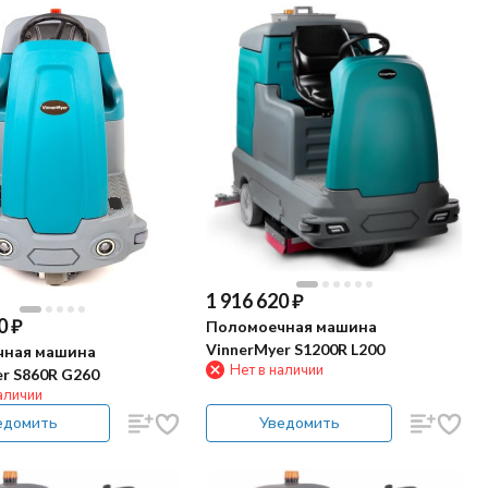
1 916 620
₽
0
₽
Поломоечная машина
VinnerMyer S1200R L200
чная машина
Нет в наличии
r S860R G260
аличии
едомить
Уведомить