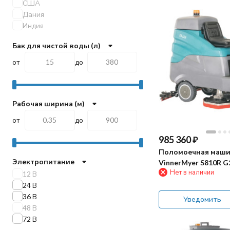
США
Дания
Индия
Бак для чистой воды (л)
от
до
Рабочая ширина (м)
от
до
985 360
₽
Поломоечная маш
Электропитание
VinnerMyer S810R G
Нет в наличии
12 В
24 В
36 В
Уведомить
48 В
72 В