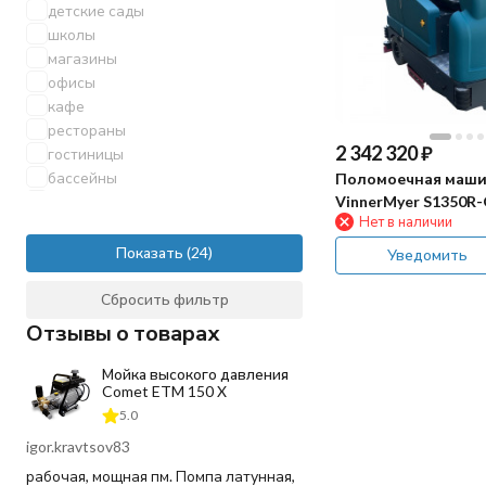
детские сады
школы
магазины
офисы
кафе
рестораны
2 342 320
₽
гостиницы
бассейны
Поломоечная маш
автосервисы
VinnerMyer S1350R
Нет в наличии
гаражи
для дезинфекции
Показать
Уведомить
клининг
больницы
Сбросить фильтр
спортзалы
Отзывы о товарах
промышленность
производственные помещения
Мойка высокого давления
Comet ETM 150 X
заводы
складские комплексы
5.0
гипермаркеты
igor.kravtsov83
торговые центры
рабочая, мощная пм. Помпа латунная,