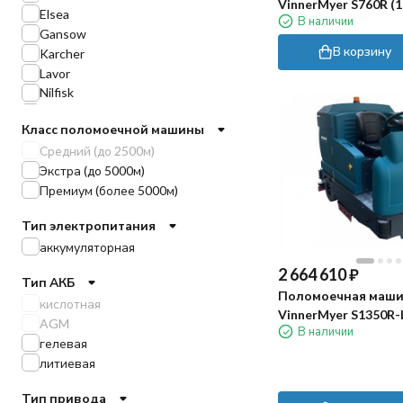
VinnerMyer S760R (15
Elsea
В наличии
Gansow
В корзину
Karcher
Lavor
Nilfisk
Portotecnica
Класс поломоечной машины
TOR
Средний (до 2500м)
TVX
Экстра (до 5000м)
Tennant
Премиум (более 5000м)
Viper
МЕТЛАНА
Тип электропитания
EVOLine
аккумуляторная
Gadlee
Vostok
2 664 610
₽
Тип АКБ
Chancee
Поломоечная маш
кислотная
Roots
VinnerMyer S1350R-
AGM
WELLLAND
В наличии
гелевая
Velargos
литиевая
ICE
Cleaning Evolution
Тип привода