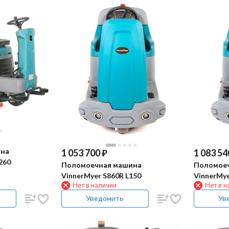
ина
1 053 700
₽
1 083 54
260
Поломоечная машина
Поломое
VinnerMyer S860R L150
VinnerMye
Нет в наличии
Нет в н
Уведомить
Ув