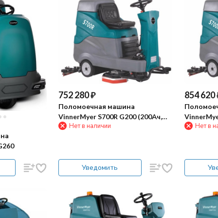
752 280
₽
854 620
Поломоечная машина
Поломое
VinnerMyer S700R G200 (200Ач,
VinnerMyer
Нет в наличии
Нет в н
Gel)
ина
G260
Уведомить
Ув