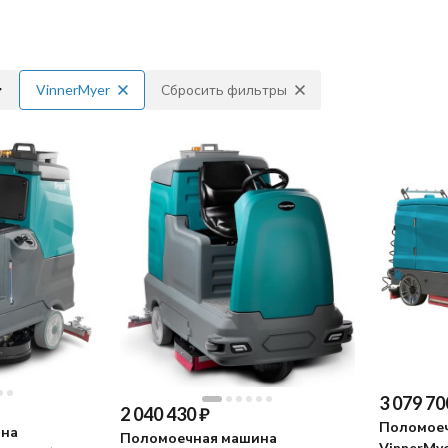
VinnerMyer
Сбросить фильтры
3 079 70
2 040 430
₽
Поломое
ина
Поломоечная машина
VinnerMye