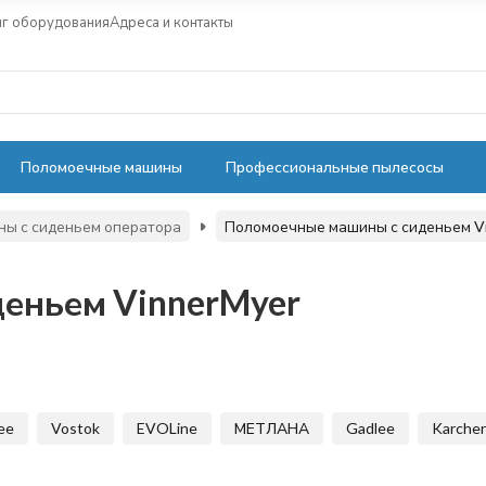
нг оборудования
Адреса и контакты
Поломоечные машины
Профессиональные пылесосы
ы с сиденьем оператора
Поломоечные машины с сиденьем V
еньем VinnerMyer
ee
Vostok
EVOLine
МЕТЛАНА
Gadlee
Karcher