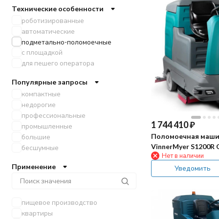
Технические особенности
роботизированные
автоматические
подметально-поломоечные
с площадкой
для пешего оператора
Популярные запросы
компактные
недорогие
профессиональные
1 744 410
₽
промышленные
Поломоечная маш
большие
VinnerMyer S1200R 
бесшумные
Нет в наличии
Применение
Уведомить
пищевое производство
квартиры