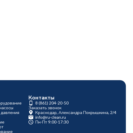
Контакты
орудование
8 (861) 204-20-50
насосы
Заказать звонок
 давления
Краснодар, Александра Покрышкина, 2/4
info@ru-clean.ru
ие
Пн-Пт 9:00-17:30
рт
ование