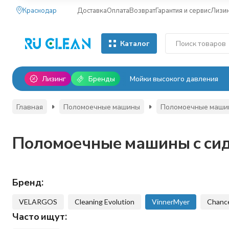
Краснодар
Доставка
Оплата
Возврат
Гарантия и сервис
Лизи
Каталог
Лизинг
Бренды
Мойки высокого давления
Главная
Поломоечные машины
Поломоечные машин
Поломоечные машины с сид
Бренд:
VELARGOS
Cleaning Evolution
VinnerMyer
Chanc
Часто ищут: