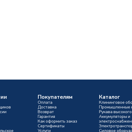
нии
Покупателям
Каталог
Оплата
Клининговое об
щиков
Доставка
Промышленные 
сии
Возврат
Рукава высокого
Гарантия
Аккумуляторы и
Как оформить заказ
электроснабжен
Сертификаты
Электротранспо
льское
Услуги
Силовое оборуд