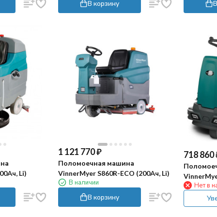
В корзину
В
1 121 770
₽
718 860
ина
Поломоечная машина
Поломое
0Ач, Li)
VinnerMyer S860R-ECO (200Ач, Li)
VinnerMye
В наличии
Нет в н
В корзину
Ув