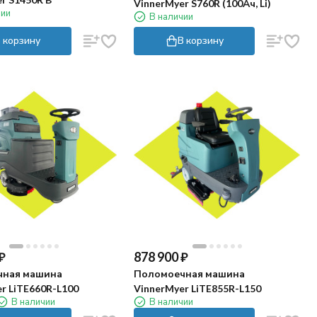
VinnerMyer S760R (100Ач, Li)
чии
В наличии
 корзину
В корзину
₽
878 900
₽
чная машина
Поломоечная машина
r LiTE660R-L100
VinnerMyer LiTE855R-L150
В наличии
В наличии