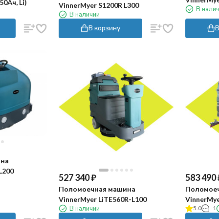
0Ач, Li)
VinnerMyer S1200R L300
В нали
В наличии
В корзину
В
ина
L200
527 340
₽
583 490
Поломоечная машина
Поломое
VinnerMyer LiTE560R-L100
VinnerMye
В наличии
5.0
1