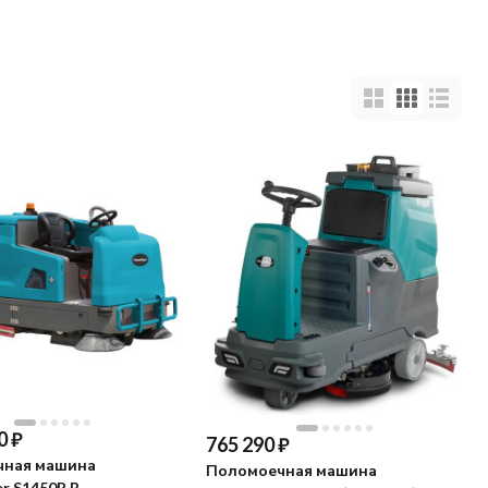
0
₽
765 290
₽
чная машина
Поломоечная машина
r S1450R B