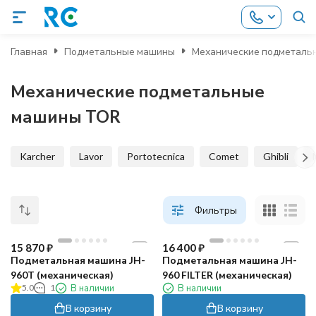
Главная
Подметальные машины
Механические подметаль
Механические подметальные
машины TOR
Karcher
Lavor
Portotecnica
Comet
Ghibli
Фильтры
15 870
₽
16 400
₽
Подметальная машина JH-
Подметальная машина JH-
960T (механическая)
960 FILTER (механическая)
5.0
1
В наличии
В наличии
В корзину
В корзину