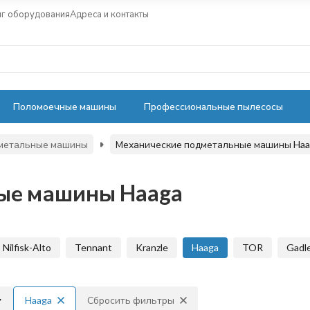
нг оборудования
Адреса и контакты
Поломоечные машины
Профессиональные пылесосы
метальные машины
Механические подметальные машины Haa
ые машины Haaga
Nilfisk-Alto
Tennant
Kranzle
Haaga
TOR
Gadl
Haaga
Сбросить фильтры