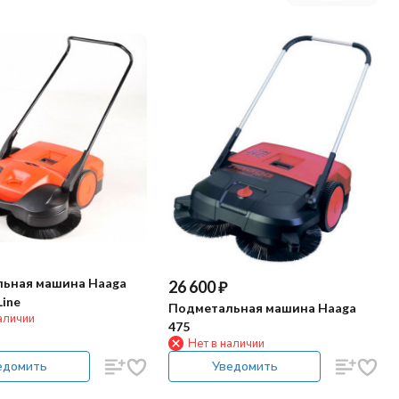
ьная машина Haaga
26 600
₽
Line
Подметальная машина Haaga
аличии
475
Нет в наличии
едомить
Уведомить