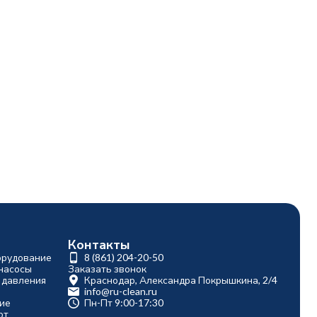
Контакты
орудование
8 (861) 204-20-50
насосы
Заказать звонок
 давления
Краснодар, Александра Покрышкина, 2/4
info@ru-clean.ru
ие
Пн-Пт 9:00-17:30
рт