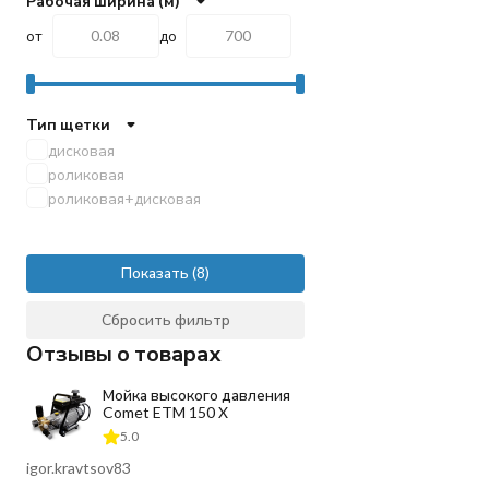
Рабочая ширина (м)
от
до
Тип щетки
дисковая
роликовая
роликовая+дисковая
Показать
Сбросить фильтр
Отзывы о товарах
Мойка высокого давления
Comet ETM 150 X
5.0
igor.kravtsov83