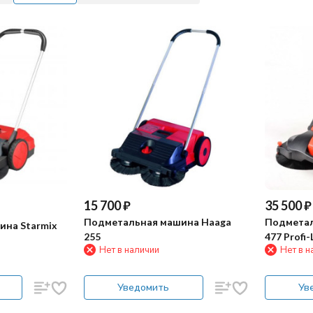
15 700
₽
35 500
₽
Подметальная машина Haaga
Подметал
ина Starmix
255
477 Profi-
Нет в наличии
Нет в н
Уведомить
Ув