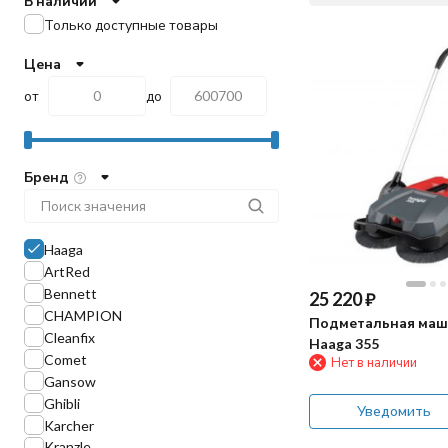
В наличии
Только доступные товары
Цена
от
до
Бренд
Haaga
ArtRed
Bennett
25 220
₽
CHAMPION
Подметальная маш
Cleanfix
Haaga 355
Comet
Нет в наличии
Gansow
Ghibli
Уведомить
Karcher
Kranzle