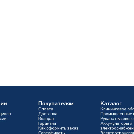
нии
Покупателям
Каталог
Оплата
Клининговое об
щиков
Доставка
Промышленные 
сии
Возврат
Рукава высокого
Гарантия
Аккумуляторы и
Как оформить заказ
электроснабжен
Сертификаты
Электротранспо