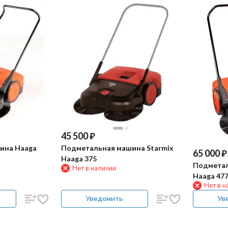
45 500
₽
ина Haaga
Подметальная машина Starmix
65 000
₽
Haaga 375
Подметал
Нет в наличии
Haaga 477
Нет в н
Уведомить
Ув