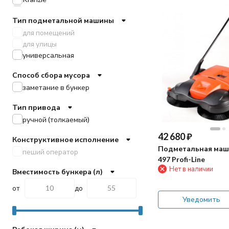
Lavor
Тип подметальной машины
Nilfisk
для помещений
Nilfisk-Alto
для улицы
Portotecnica
универсальная
TOR
Tennant
Способ сбора мусора
Viper
заметание в бункер
EVOLine
Gadlee
Тип привода
Vostok
ручной (толкаемый)
KRUGER
Chancee
42 680
₽
Конструктивное исполнение
VinnerMyer
Подметальная маш
пеший оператор
497 Profi-Line
Нет в наличии
Вместимость бункера (л)
от
до
Уведомить