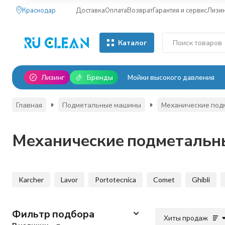
Краснодар
Доставка
Оплата
Возврат
Гарантия и сервис
Лизи
Каталог
Лизинг
Бренды
Мойки высокого давления
Главная
Подметальные машины
Механические под
Механические подметальн
Karcher
Lavor
Portotecnica
Comet
Ghibli
Фильтр подбора
Хиты продаж