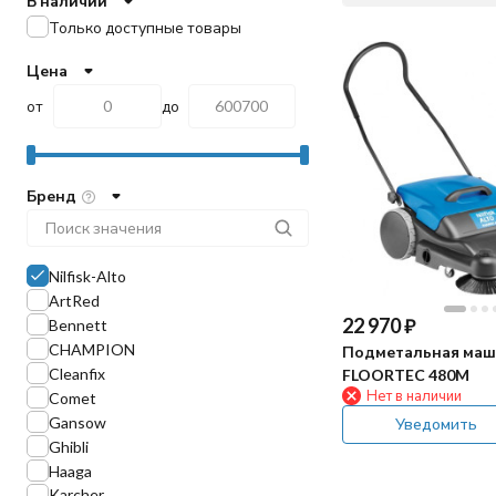
В наличии
Только доступные товары
Цена
от
до
Бренд
Nilfisk-Alto
ArtRed
22 970
₽
Bennett
CHAMPION
Подметальная маши
Cleanfix
FLOORTEC 480M
Нет в наличии
Comet
Gansow
Уведомить
Ghibli
Haaga
Karcher