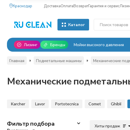
Краснодар
Доставка
Оплата
Возврат
Гарантия и сервис
Лизи
Каталог
Лизинг
Бренды
Мойки высокого давления
Главная
Подметальные машины
Механические под
Механические подметальные
Karcher
Lavor
Portotecnica
Comet
Ghibli
Фильтр подбора
Хиты продаж