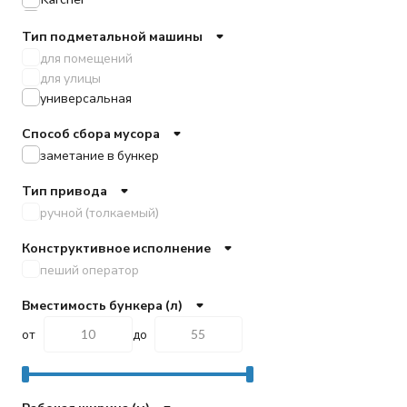
Kranzle
Тип подметальной машины
Lavor
для помещений
Nilfisk
для улицы
Portotecnica
универсальная
TOR
Tennant
Способ сбора мусора
Viper
заметание в бункер
EVOLine
Gadlee
Тип привода
Vostok
ручной (толкаемый)
KRUGER
Chancee
Конструктивное исполнение
VinnerMyer
пеший оператор
Вместимость бункера (л)
от
до