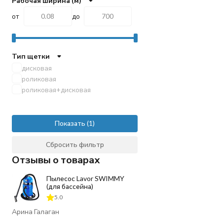
Рабочая ширина (м)
от
до
Тип щетки
дисковая
роликовая
роликовая+дисковая
Показать
Сбросить фильтр
Отзывы о товарах
Пылесос Lavor SWIMMY
(для бассейна)
5.0
Арина Галаган