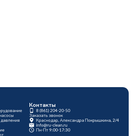
Контакты
орудование
8 (861) 204-20-50
насосы
Заказать звонок
 давления
Краснодар, Александра Покрышкина, 2/4
info@ru-clean.ru
ие
Пн-Пт 9:00-17:30
рт