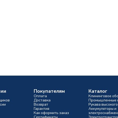
нии
Покупателям
Каталог
Оплата
Клининговое об
щиков
Доставка
Промышленные 
сии
Возврат
Рукава высокого
Гарантия
Аккумуляторы и
Как оформить заказ
электроснабжен
Сертификаты
Электротранспо