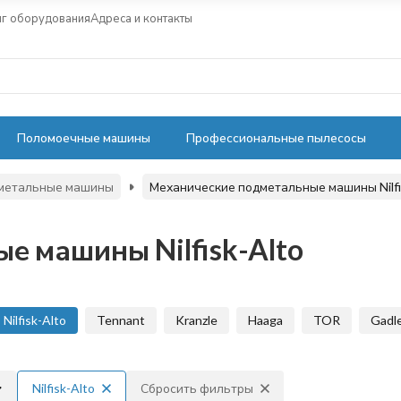
нг оборудования
Адреса и контакты
Поломоечные машины
Профессиональные пылесосы
метальные машины
Механические подметальные машины Nilfi
 машины Nilfisk-Alto
Nilfisk-Alto
Tennant
Kranzle
Haaga
TOR
Gadl
Nilfisk-Alto
Сбросить фильтры