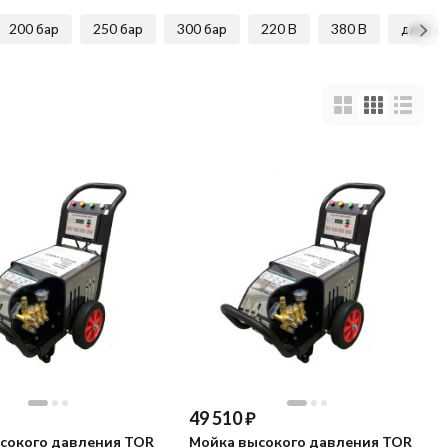
200 бар
250 бар
300 бар
220 В
380 В
для го
49 510
₽
сокого давления TOR
Мойка высокого давления TOR