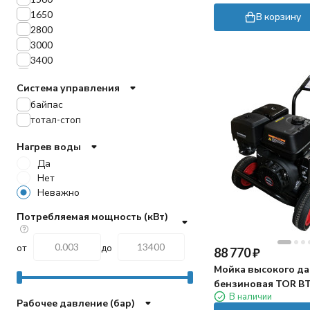
1650
В корзину
2800
3000
3400
3600
Система управления
байпас
тотал-стоп
Нагрев воды
Да
Нет
Неважно
Потребляемая мощность (кВт)
от
до
88 770
₽
Мойка высокого д
бензиновая TOR B
В наличии
(250бар, 15л/мин)
Рабочее давление (бар)