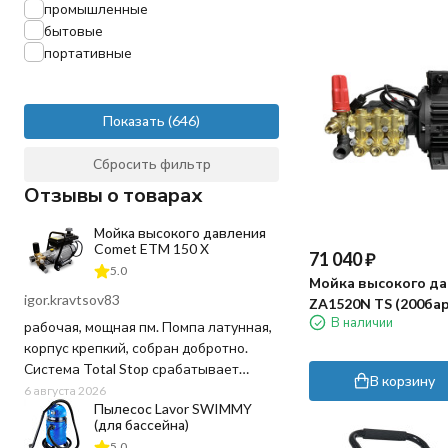
промышленные
бытовые
портативные
Показать
Сбросить фильтр
Отзывы о товарах
Мойка высокого давления
Comet ETM 150 X
71 040
₽
5.0
Мойка высокого д
igor.kravtsov83
ZA1520N TS (200бар
В наличии
5.5кВт)
рабочая, мощная пм. Помпа латунная,
корпус крепкий, собран добротно.
Система Total Stop срабатывает
В корзину
четко, отпустил курок - движок заглох,
6 августа 2026
Пылесос Lavor SWIMMY
воду и ресурс не тратит попусту.
(для бассейна)
Напор выдает отличный, грязь
5.0