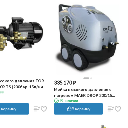
сокого давления TOR
335 170
₽
R TS (200бар, 15л/мин,
Мойка высокого давления с
чии
нагревом MAER DROP 200/15
В наличии
(200бар, 15л/мин)
 корзину
В корзину