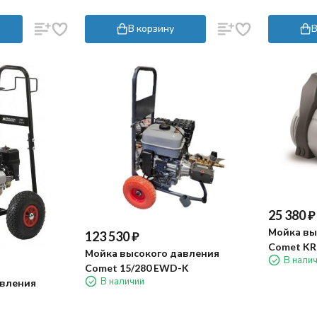
В корзину
В
25 380
₽
Мойка вы
123 530
₽
Comet KR 
Мойка высокого давления
В нали
Comet 15/280 EWD-K
В наличии
авления