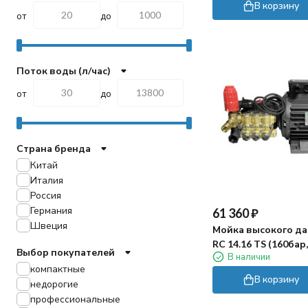
В корзину
от
до
Поток воды (л/час)
от
до
Страна бренда
Китай
Италия
Россия
Германия
61 360
₽
Швеция
Мойка высокого д
RC 14.16 TS (160бар
Выбор покупателей
В наличии
4кВт)
компактные
В корзину
недорогие
профессиональные