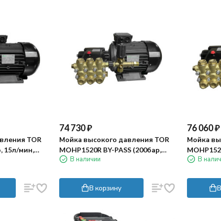
74 730
₽
76 060
₽
авления TOR
Мойка высокого давления TOR
Мойка вы
, 15л/мин,
MOHP1520R BY-PASS (200бар,
MOHP1520
В наличии
В нали
15л/мин, 5.5кВт)
5.5кВт)
В корзину
В