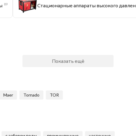
89
ы
Стационарные аппараты высокого давлен
Показать ещё
Maer
Tornado
TOR
с забором воды
промышленные
настенные