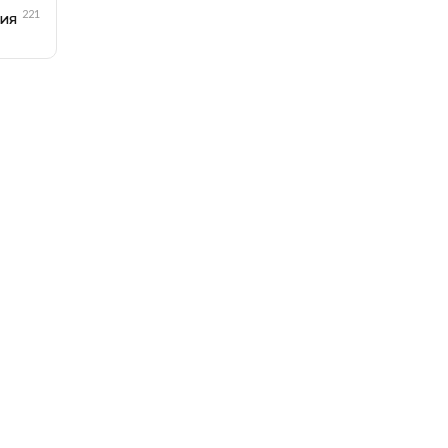
221
ия