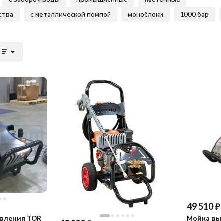
ства
с металлической помпой
моноблоки
1000 бар
49 510
₽
авления TOR
Мойка вы