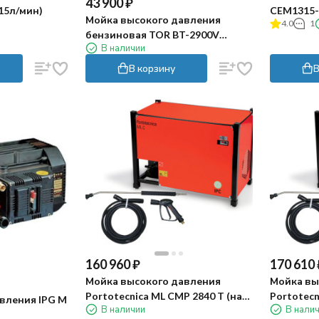
43 900
₽
15л/мин)
CEM1315-2
Мойка высокого давления
4.0
1
бензиновая TOR BT-2900V
В наличии
(200бар, 12л/мин)
В корзину
В
160 960
₽
170 610
Мойка высокого давления
Мойка вы
Portotecnica ML CMP 2840 T (на
Portotecn
вления IPG M
В наличии
В нали
раме)
раме)