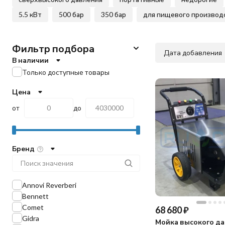
5.5 кВт
500 бар
350 бар
для пищевого производ
Фильтр подбора
Дата добавления
В наличии
Только доступные товары
Цена
от
до
Бренд
Annovi Reverberi
Bennett
Comet
68 680
₽
Gidra
Мойка высокого д