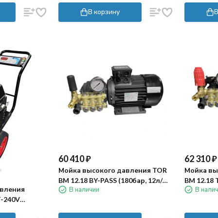
В корзину
В
60 410
₽
62 310
₽
Мойка высокого давления TOR
Мойка вы
BM 12.18 BY-PASS (180бар, 12л/
BM 12.18 
авления
В наличии
В нали
мин, 4кВт)
4кВт)
T-240V