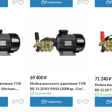
В корзину
В
69 400
₽
71 240
₽
авления TOR
Мойка высокого давления TOR
Мойка вы
, 14л/мин,
RR 15.20 BY-PASS (200бар, 15л/
RR 15.20 
В наличии
мин, 5.5кВт)
В нали
5.5кВт)
В корзину
В