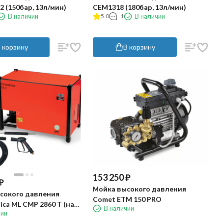
 (150бар, 13л/мин)
CEM1318 (180бар, 13л/мин)
В наличии
5.0
1
В наличии
 корзину
В корзину
153 250
₽
₽
Мойка высокого давления
сокого давления
Comet ETM 150 PRO
ica ML CMP 2860 T (на
В наличии
чии