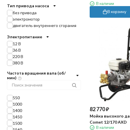
В наличии
Тип привода насоса
В корзину
без привода
электромотор
двигатель внутреннего сгорания
Электропитание
12 В
36 В
220 В
380 В
Частота вращения вала (об/
мин)
550
1000
82 770
₽
1400
Мойка высокого д
1450
Comet 12/170 AXD
1500
В наличии
1560