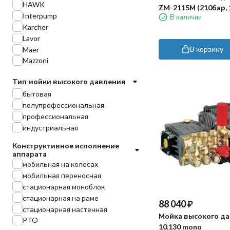
HAWK
ZM-2115М (210бар, 
Interpump
В наличии
Karcher
Lavor
В корзину
Maer
Mazzoni
Portotecnica
Тип мойки высокого давления
RC
бытовая
TOR
полупрофессиональная
Tornado
профессиональная
EVOLine
индустриальная
Конструктивное исполнение
аппарата
мобильная на колесах
мобильная переносная
стационарная моноблок
стационарная на раме
88 040
₽
стационарная настенная
Мойка высокого да
PTO
10.130 mono