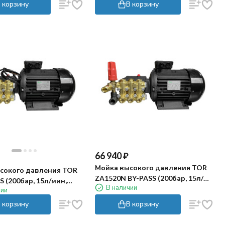
 корзину
В корзину
66 940
₽
Мойка высокого давления TOR
сокого давления TOR
ZA1520N BY-PASS (200бар, 15л/
TS (200бар, 15л/мин,
В наличии
мин, 5.5кВт)
чии
 корзину
В корзину