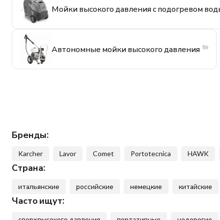
Мойки высокого давления с подогревом вод
86
Автономные мойки высокого давления
Бренды:
Karcher
Lavor
Comet
Portotecnica
HAWK
Страна:
итальянские
российские
немецкие
китайские
Часто ищут:
сверхвысокого давления
портативные
недорогие