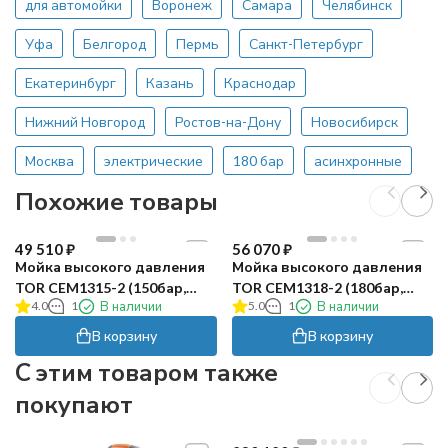
для автомойки
Воронеж
Самара
Челябинск
Уфа
Белгород
Пермь
Санкт-Петербург
Екатеринбург
Казань
Краснодар
Нижний Новгород
Ростов-на-Дону
Новосибирск
Москва
электрические
180 бар
асинхронные
Похожие товары
49 510
₽
56 070
₽
Мойка высокого давления
Мойка высокого давления
TOR CEM1315-2 (150бар,
TOR CEM1318-2 (180бар,
4.0
1
В наличии
5.0
1
В наличии
13л/мин)
13л/мин)
В корзину
В корзину
C этим товаром также
покупают