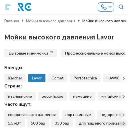
Главная
Мойки высокого давления
Мойки высокого давлени
Мойки высокого давления Lavor
78
Бытовые минимойки
Профессиональные мойки высок
Бренды:
Karcher
Lavor
Comet
Portotecnica
HAWK
Страна:
итальянские
российские
немецкие
китайские
Часто ищут:
сверхвысокого давления
портативные
недорогие
5.5 кВт
500 бар
350 бар
для пищевого производс