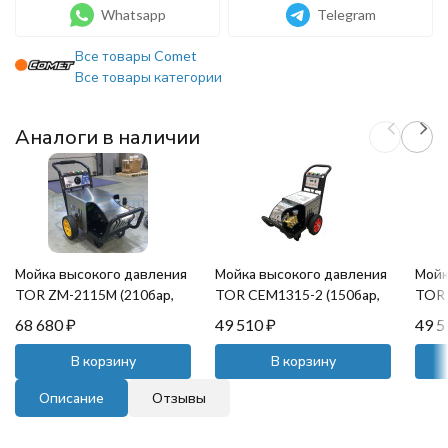
Whatsapp
Telegram
Все товары Comet
Все товары категории
Аналоги в наличии
Мойка высокого давления
Мойка высокого давления
Мойк
TOR ZM-2115М (210бар,
TOR CEM1315-2 (150бар,
TOR 
15л/мин)
13л/мин)
13л/
68 680
₽
49 510
₽
49 
В корзину
В корзину
Описание
Отзывы