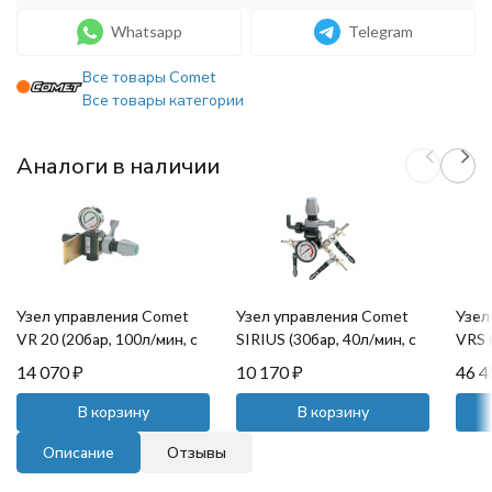
Whatsapp
Telegram
Все товары Comet
Все товары категории
Аналоги в наличии
Узел управления Comet
Узел управления Comet
Узел
VR 20 (20бар, 100л/мин, с
SIRIUS (30бар, 40л/мин, с
VRS 
манометром)
манометром)
14 070
₽
10 170
₽
46 
В корзину
В корзину
Описание
Отзывы