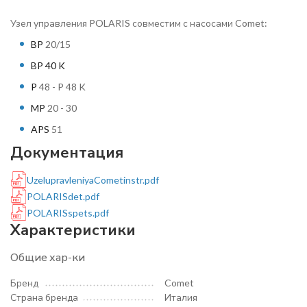
Узел управления POLARIS совместим с насосами Comet:
BP
20/15
BP 40 K
P
48 - P 48 K
MP
20 - 30
APS
51
Документация
UzelupravleniyaCometinstr.pdf
POLARISdet.pdf
POLARISspets.pdf
Характеристики
Общие хар-ки
Бренд
Comet
Страна бренда
Италия