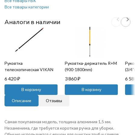
Все товары FBK
Все товары категории
Аналоги в наличии
Рукоятка
Рукоятка-держатель R+M
Руко
телескопическая VIKAN
(900-1800mm)
(3/4"
(1630-2750 мм, d=31мм,
6 420
₽
3 860
₽
6 5
черный)
В корзину
В корзину
Описание
Отзывы
Самая покупаемая модель, толщина алюминия 1,5 мм.
Незаменима, где требуется короткая ручка для уборки.
Обычно используется с ершом для очистки труб и сливов.